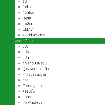
จีน
India
สิงคโปร์
เอเชีย
อาเชี่ยน
CLMV
world articles
องค์กรอิสระ
ปปช.
ปปง.
ปปท.
กก.สิทธิมนุษยชน
ผู้ตรวจการแผ่นดิน
ศาลรัฐธรรมนูญ
ศาล
อัยการ-สูงสุด
คอรัปชั่น
กสทช.
สภาพัฒน์ฯ สศช.