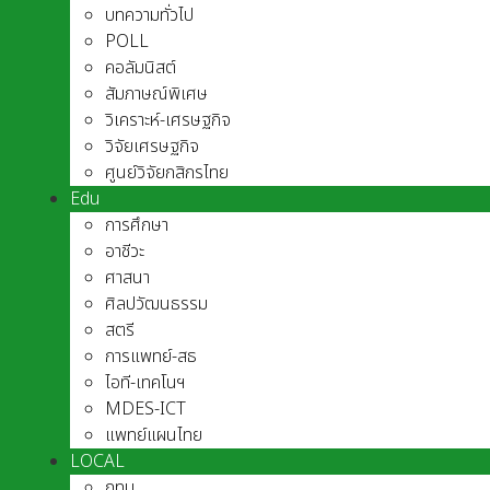
บทความทั่วไป
POLL
คอลัมนิสต์
สัมภาษณ์พิเศษ
วิเคราะห์-เศรษฐกิจ
วิจัยเศรษฐกิจ
ศูนย์วิจัยกสิกรไทย
Edu
การศึกษา
อาชีวะ
ศาสนา
ศิลปวัฒนธรรม
สตรี
การแพทย์-สธ
ไอที-เทคโนฯ
MDES-ICT
แพทย์แผนไทย
LOCAL
กทม.