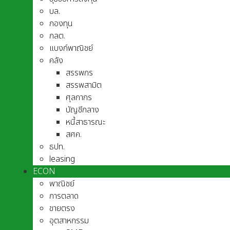
บล.
กองทุน
กลต.
แบงก์พาณิชย์
คลัง
สรรพกร
สรรพสามิต
ศุลกากร
บัญชีกลาง
หนี้สาธารณะ
สศค.
ธปท.
leasing
ECON
พาณิชย์
การตลาด
ขายตรง
อุตสาหกรรม