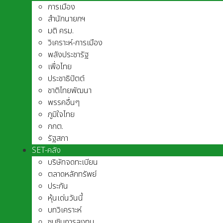
การเมือง
สำนักนายกฯ
มติ ครม.
วิเคราะห์-การเมือง
พลังประชารัฐ
เพื่อไทย
ประชาธิปัตต์
ชาติไทยพัฒนา
พรรคอื่นๆ
ภูมิใจไทย
กกต.
รัฐสภา
SET-คลัง
บริษัทจดทะเบียน
ตลาดหลักทรัพย์
ประกัน
หุ้นเด่นวันนี้
บทวิเคราะห์
ซุบซิบการลงทุน