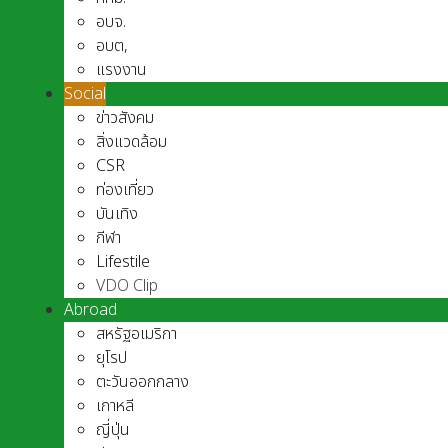
อบจ.
อบต,
แรงงาน
Social
ข่าวสังคม
สิ่งแวดล้อม
CSR
ท่องเที่ยว
บันเทิง
กีฬา
Lifestile
VDO Clip
Abroad
สหรัฐอเมริกา
ยุโรป
ตะวันออกกลาง
เกาหลี
ญี่ปุ่น