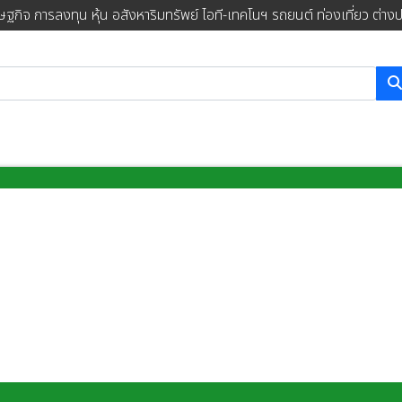
ษฐกิจ การลงทุน หุ้น อสังหาริมทรัพย์ ไอที-เทคโนฯ รถยนต์ ท่องเที่ยว ต่าง
การค้นหา