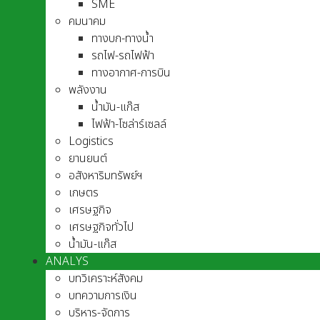
SME
คมนาคม
ทางบก-ทางน้ำ
รถไฟ-รถไฟฟ้า
ทางอากาศ-การบิน
พลังงาน
น้ำมัน-แก๊ส
ไฟฟ้า-โซล่าร์เซลล์
Logistics
ยานยนต์
อสังหาริมทรัพย์ฯ
เกษตร
เศรษฐกิจ
เศรษฐกิจทั่วไป
น้ำมัน-แก๊ส
ANALYS
บทวิเคราะห์สังคม
บทความการเงิน
บริหาร-จัดการ