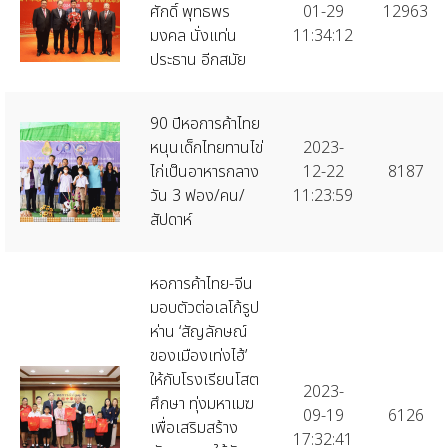
ศักดิ์ พุทธพร
01-29
12963
มงคล นั่งแท่น
11:34:12
ประธาน อีกสมัย
90 ปีหอการค้าไทย
หนุนเด็กไทยทานไข่
2023-
ไก่เป็นอาหารกลาง
12-22
8187
วัน 3 ฟอง/คน/
11:23:59
สัปดาห์
หอการค้าไทย-จีน
มอบตัวต่อเลโก้รูป
ห่าน ‘สัญลักษณ์
ของเมืองเท่งไฮ้’
ให้กับโรงเรียนโสต
2023-
ศึกษา ทุ่งมหาเมฆ
09-19
6126
เพื่อเสริมสร้าง
17:32:41