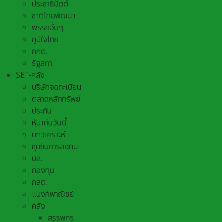
ประชาธิปัตต์
ชาติไทยพัฒนา
พรรคอื่นๆ
ภูมิใจไทย
กกต.
รัฐสภา
SET-คลัง
บริษัทจดทะเบียน
ตลาดหลักทรัพย์
ประกัน
หุ้นเด่นวันนี้
บทวิเคราะห์
ซุบซิบการลงทุน
บล.
กองทุน
กลต.
แบงก์พาณิชย์
คลัง
สรรพกร