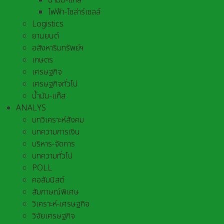
น้ำมัน-แก๊ส
ไฟฟ้า-โซล่าร์เซลล์
Logistics
ยานยนต์
อสังหาริมทรัพย์ฯ
เกษตร
เศรษฐกิจ
เศรษฐกิจทั่วไป
น้ำมัน-แก๊ส
ANALYS
บทวิเคราะห์สังคม
บทความการเงิน
บริหาร-จัดการ
บทความทั่วไป
POLL
คอลัมนิสต์
สัมภาษณ์พิเศษ
วิเคราะห์-เศรษฐกิจ
วิจัยเศรษฐกิจ