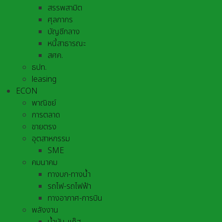
สรรพสามิต
ศุลกากร
บัญชีกลาง
หนี้สาธารณะ
สศค.
ธปท.
leasing
ECON
พาณิชย์
การตลาด
ขายตรง
อุตสาหกรรม
SME
คมนาคม
ทางบก-ทางน้ำ
รถไฟ-รถไฟฟ้า
ทางอากาศ-การบิน
พลังงาน