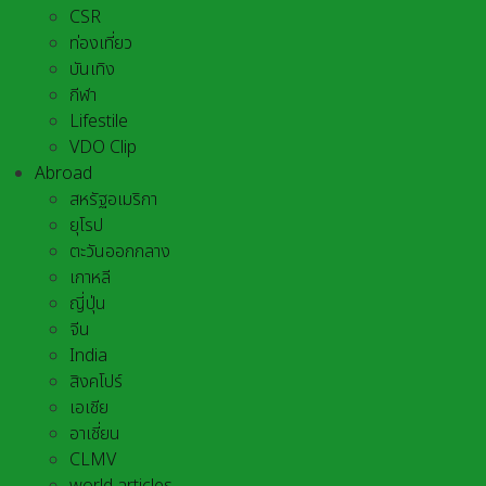
CSR
ท่องเที่ยว
บันเทิง
กีฬา
Lifestile
VDO Clip
Abroad
สหรัฐอเมริกา
ยุโรป
ตะวันออกกลาง
เกาหลี
ญี่ปุ่น
จีน
India
สิงคโปร์
เอเชีย
อาเชี่ยน
CLMV