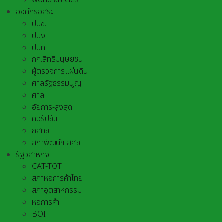
world articles
องค์กรอิสระ
ปปช.
ปปง.
ปปท.
กก.สิทธิมนุษยชน
ผู้ตรวจการแผ่นดิน
ศาลรัฐธรรมนูญ
ศาล
อัยการ-สูงสุด
คอรัปชั่น
กสทช.
สภาพัฒน์ฯ สศช.
รัฐวิสาหกิจ
CAT-TOT
สภาหอการค้าไทย
สภาอุตสาหกรรม
หอการค้า
BOI