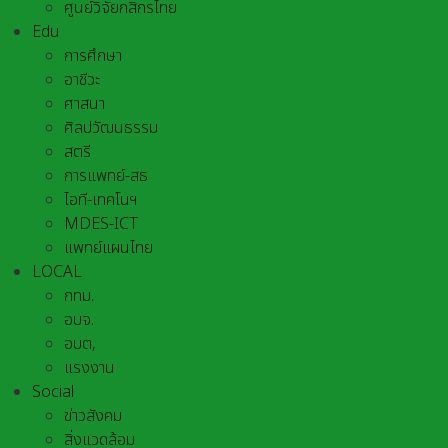
ศูนย์วิจัยกสิกรไทย
Edu
การศึกษา
อาชีวะ
ศาสนา
ศิลปวัฒนธรรม
สตรี
การแพทย์-สธ
ไอที-เทคโนฯ
MDES-ICT
แพทย์แผนไทย
LOCAL
กทม.
อบจ.
อบต,
แรงงาน
Social
ข่าวสังคม
สิ่งแวดล้อม