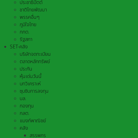
ประชาธิปัตต์
ชาติไทยพัฒนา
พรรคอื่นๆ
ภูมิใจไทย
กกต.
รัฐสภา
SET-คลัง
บริษัทจดทะเบียน
ตลาดหลักทรัพย์
ประกัน
หุ้นเด่นวันนี้
บทวิเคราะห์
ซุบซิบการลงทุน
บล.
กองทุน
กลต.
แบงก์พาณิชย์
คลัง
สรรพกร