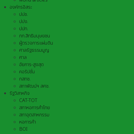
world articles
องค์กรอิสระ
ปปช.
ปปง.
ปปท.
กก.สิทธิมนุษยชน
ผู้ตรวจการแผ่นดิน
ศาลรัฐธรรมนูญ
ศาล
อัยการ-สูงสุด
คอรัปชั่น
กสทช.
สภาพัฒน์ฯ สศช.
รัฐวิสาหกิจ
CAT-TOT
สภาหอการค้าไทย
สภาอุตสาหกรรม
หอการค้า
BOI