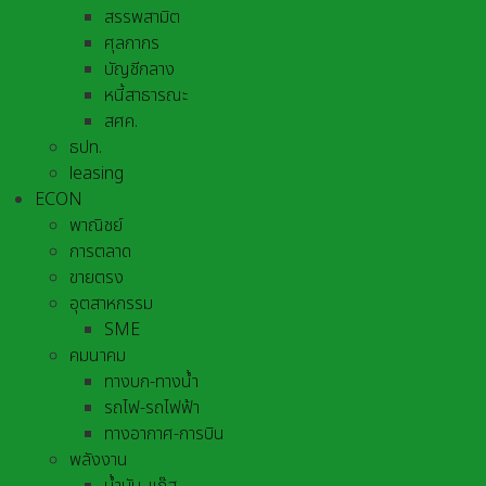
สรรพสามิต
ศุลกากร
บัญชีกลาง
หนี้สาธารณะ
สศค.
ธปท.
leasing
ECON
พาณิชย์
การตลาด
ขายตรง
อุตสาหกรรม
SME
คมนาคม
ทางบก-ทางน้ำ
รถไฟ-รถไฟฟ้า
ทางอากาศ-การบิน
พลังงาน