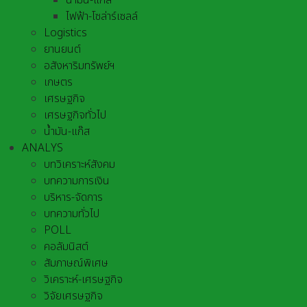
น้ำมัน-แก๊ส
ไฟฟ้า-โซล่าร์เซลล์
Logistics
ยานยนต์
อสังหาริมทรัพย์ฯ
เกษตร
เศรษฐกิจ
เศรษฐกิจทั่วไป
น้ำมัน-แก๊ส
ANALYS
บทวิเคราะห์สังคม
บทความการเงิน
บริหาร-จัดการ
บทความทั่วไป
POLL
คอลัมนิสต์
สัมภาษณ์พิเศษ
วิเคราะห์-เศรษฐกิจ
วิจัยเศรษฐกิจ