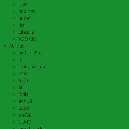
CSR
ท่องเที่ยว
บันเทิง
กีฬา
Lifestile
VDO Clip
Abroad
สหรัฐอเมริกา
ยุโรป
ตะวันออกกลาง
เกาหลี
ญี่ปุ่น
จีน
India
สิงคโปร์
เอเชีย
อาเชี่ยน
CLMV