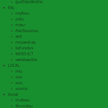
ศูนย์วิจัยกสิกรไทย
Edu
การศึกษา
อาชีวะ
ศาสนา
ศิลปวัฒนธรรม
สตรี
การแพทย์-สธ
ไอที-เทคโนฯ
MDES-ICT
แพทย์แผนไทย
LOCAL
กทม.
อบจ.
อบต,
แรงงาน
Social
ข่าวสังคม
สิ่งแวดล้อม