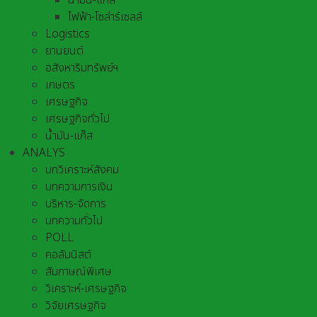
น้ำมัน-แก๊ส
ไฟฟ้า-โซล่าร์เซลล์
Logistics
ยานยนต์
อสังหาริมทรัพย์ฯ
เกษตร
เศรษฐกิจ
เศรษฐกิจทั่วไป
น้ำมัน-แก๊ส
ANALYS
บทวิเคราะห์สังคม
บทความการเงิน
บริหาร-จัดการ
บทความทั่วไป
POLL
คอลัมนิสต์
สัมภาษณ์พิเศษ
วิเคราะห์-เศรษฐกิจ
วิจัยเศรษฐกิจ