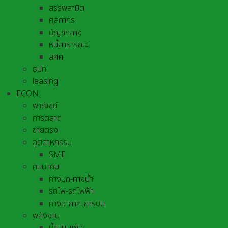
สรรพสามิต
ศุลกากร
บัญชีกลาง
หนี้สาธารณะ
สศค.
ธปท.
leasing
ECON
พาณิชย์
การตลาด
ขายตรง
อุตสาหกรรม
SME
คมนาคม
ทางบก-ทางน้ำ
รถไฟ-รถไฟฟ้า
ทางอากาศ-การบิน
พลังงาน