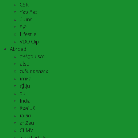
CSR
ท่องเที่ยว
บันเทิง
กีฬา
Lifestile
VDO Clip
Abroad
สหรัฐอเมริกา
ยุโรป
ตะวันออกกลาง
เกาหลี
ญี่ปุ่น
จีน
India
สิงคโปร์
เอเชีย
อาเชี่ยน
CLMV