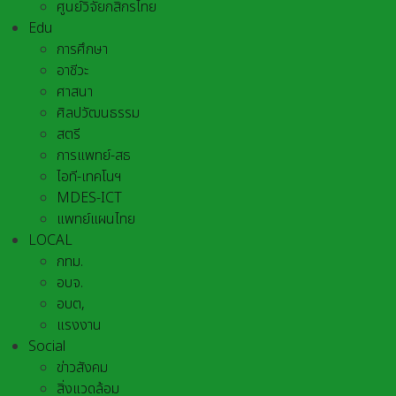
ศูนย์วิจัยกสิกรไทย
Edu
การศึกษา
อาชีวะ
ศาสนา
ศิลปวัฒนธรรม
สตรี
การแพทย์-สธ
ไอที-เทคโนฯ
MDES-ICT
แพทย์แผนไทย
LOCAL
กทม.
อบจ.
อบต,
แรงงาน
Social
ข่าวสังคม
สิ่งแวดล้อม