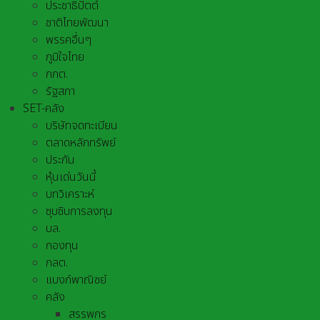
ประชาธิปัตต์
ชาติไทยพัฒนา
พรรคอื่นๆ
ภูมิใจไทย
กกต.
รัฐสภา
SET-คลัง
บริษัทจดทะเบียน
ตลาดหลักทรัพย์
ประกัน
หุ้นเด่นวันนี้
บทวิเคราะห์
ซุบซิบการลงทุน
บล.
กองทุน
กลต.
แบงก์พาณิชย์
คลัง
สรรพกร