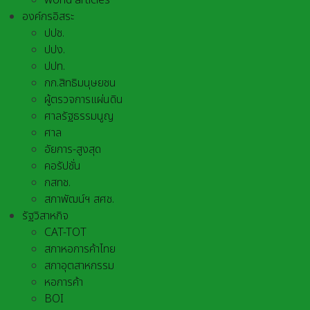
world articles
องค์กรอิสระ
ปปช.
ปปง.
ปปท.
กก.สิทธิมนุษยชน
ผู้ตรวจการแผ่นดิน
ศาลรัฐธรรมนูญ
ศาล
อัยการ-สูงสุด
คอรัปชั่น
กสทช.
สภาพัฒน์ฯ สศช.
รัฐวิสาหกิจ
CAT-TOT
สภาหอการค้าไทย
สภาอุตสาหกรรม
หอการค้า
BOI