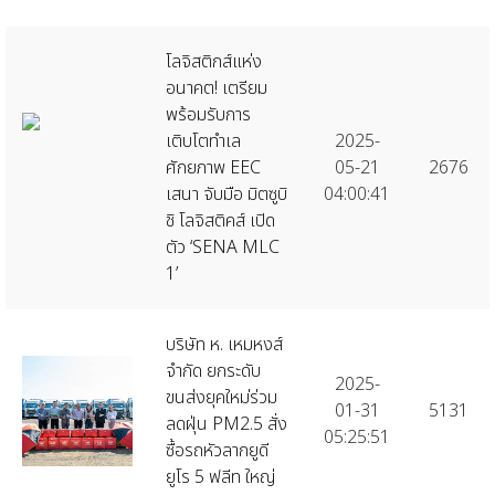
โลจิสติกส์แห่ง
อนาคต! เตรียม
พร้อมรับการ
เติบโตทำเล
2025-
ศักยภาพ EEC
05-21
2676
เสนา จับมือ มิตซูบิ
04:00:41
ชิ โลจิสติคส์ เปิด
ตัว ‘SENA MLC
1’
บริษัท ห. เหมหงส์
จำกัด ยกระดับ
2025-
ขนส่งยุคใหม่ร่วม
01-31
5131
ลดฝุ่น PM2.5 สั่ง
05:25:51
ซื้อรถหัวลากยูดี
ยูโร 5 ฟลีท ใหญ่