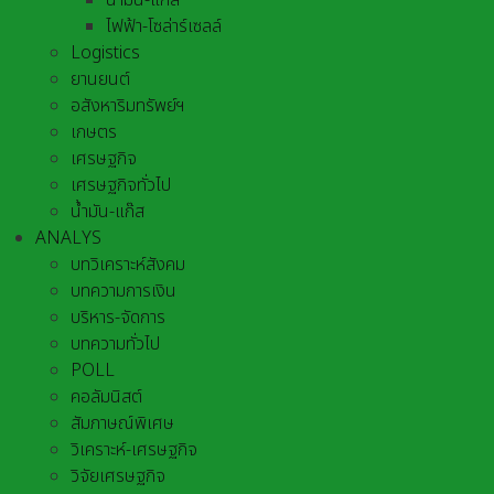
น้ำมัน-แก๊ส
ไฟฟ้า-โซล่าร์เซลล์
Logistics
ยานยนต์
อสังหาริมทรัพย์ฯ
เกษตร
เศรษฐกิจ
เศรษฐกิจทั่วไป
น้ำมัน-แก๊ส
ANALYS
บทวิเคราะห์สังคม
บทความการเงิน
บริหาร-จัดการ
บทความทั่วไป
POLL
คอลัมนิสต์
สัมภาษณ์พิเศษ
วิเคราะห์-เศรษฐกิจ
วิจัยเศรษฐกิจ