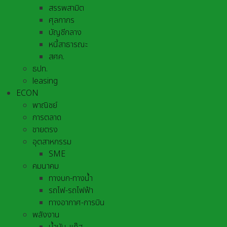
สรรพสามิต
ศุลกากร
บัญชีกลาง
หนี้สาธารณะ
สศค.
ธปท.
leasing
ECON
พาณิชย์
การตลาด
ขายตรง
อุตสาหกรรม
SME
คมนาคม
ทางบก-ทางน้ำ
รถไฟ-รถไฟฟ้า
ทางอากาศ-การบิน
พลังงาน