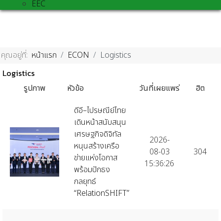
EEC
คุณอยู่ที่:
หน้าแรก
ECON
Logistics
Logistics
รูปภาพ
หัวข้อ
วันที่เผยแพร่
ฮิต
ดีอี–ไปรษณีย์ไทย
เดินหน้าสนับสนุน
เศรษฐกิจดิจิทัล
2026-
หนุนสร้างเครือ
08-03
304
ข่ายแห่งโอกาส
15:36:26
พร้อมปักธง
กลยุทธ์
“RelationSHIFT”