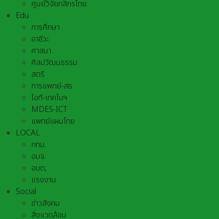
ศูนย์วิจัยกสิกรไทย
Edu
การศึกษา
อาชีวะ
ศาสนา
ศิลปวัฒนธรรม
สตรี
การแพทย์-สธ
ไอที-เทคโนฯ
MDES-ICT
แพทย์แผนไทย
LOCAL
กทม.
อบจ.
อบต,
แรงงาน
Social
ข่าวสังคม
สิ่งแวดล้อม