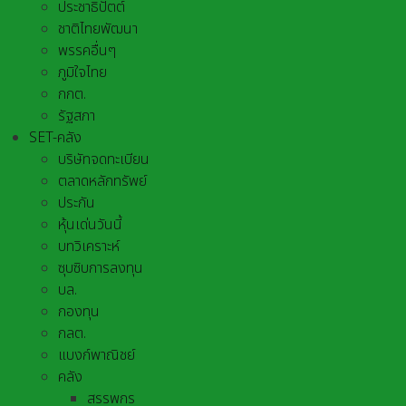
ประชาธิปัตต์
ชาติไทยพัฒนา
พรรคอื่นๆ
ภูมิใจไทย
กกต.
รัฐสภา
SET-คลัง
บริษัทจดทะเบียน
ตลาดหลักทรัพย์
ประกัน
หุ้นเด่นวันนี้
บทวิเคราะห์
ซุบซิบการลงทุน
บล.
กองทุน
กลต.
แบงก์พาณิชย์
คลัง
สรรพกร