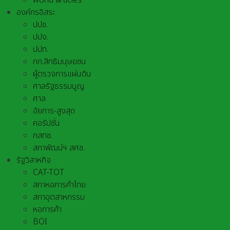
world articles
องค์กรอิสระ
ปปช.
ปปง.
ปปท.
กก.สิทธิมนุษยชน
ผู้ตรวจการแผ่นดิน
ศาลรัฐธรรมนูญ
ศาล
อัยการ-สูงสุด
คอรัปชั่น
กสทช.
สภาพัฒน์ฯ สศช.
รัฐวิสาหกิจ
CAT-TOT
สภาหอการค้าไทย
สภาอุตสาหกรรม
หอการค้า
BOI