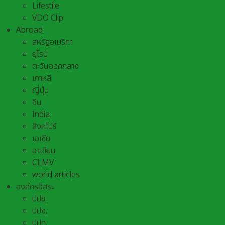
Lifestile
VDO Clip
Abroad
สหรัฐอเมริกา
ยุโรป
ตะวันออกกลาง
เกาหลี
ญี่ปุ่น
จีน
India
สิงคโปร์
เอเชีย
อาเชี่ยน
CLMV
world articles
องค์กรอิสระ
ปปช.
ปปง.
ปปท.