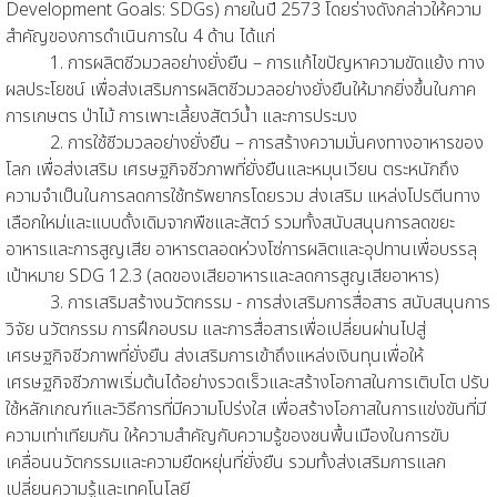
Development Goals: SDGs) ภายในปี 2573 โดยร่างดังกล่าวให้ความ
สําคัญของการดําเนินการใน 4 ด้าน ได้แก่
1. การผลิตชีวมวลอย่างยั่งยืน – การแก้ไขปัญหาความขัดแย้ง ทาง
ผลประโยชน์ เพื่อส่งเสริมการผลิตชีวมวลอย่างยั่งยืนให้มากยิ่งขึ้นในภาค
การเกษตร ป่าไม้ การเพาะเลี้ยงสัตว์น้ำ และการประมง
2. การใช้ชีวมวลอย่างยั่งยืน – การสร้างความมั่นคงทางอาหารของ
โลก เพื่อส่งเสริม เศรษฐกิจชีวภาพที่ยั่งยืนและหมุนเวียน ตระหนักถึง
ความจําเป็นในการลดการใช้ทรัพยากรโดยรวม ส่งเสริม แหล่งโปรตีนทาง
เลือกใหม่และแบบดั้งเดิมจากพืชและสัตว์ รวมทั้งสนับสนุนการลดขยะ
อาหารและการสูญเสีย อาหารตลอดห่วงโซ่การผลิตและอุปทานเพื่อบรรลุ
เป้าหมาย SDG 12.3 (ลดของเสียอาหารและลดการสูญเสียอาหาร)
3. การเสริมสร้างนวัตกรรม - การส่งเสริมการสื่อสาร สนับสนุนการ
วิจัย นวัตกรรม การฝึกอบรม และการสื่อสารเพื่อเปลี่ยนผ่านไปสู่
เศรษฐกิจชีวภาพที่ยั่งยืน ส่งเสริมการเข้าถึงแหล่งเงินทุนเพื่อให้
เศรษฐกิจชีวภาพเริ่มต้นได้อย่างรวดเร็วและสร้างโอกาสในการเติบโต ปรับ
ใช้หลักเกณฑ์และวิธีการที่มีความโปร่งใส เพื่อสร้างโอกาสในการแข่งขันที่มี
ความเท่าเทียมกัน ให้ความสําคัญกับความรู้ของชนพื้นเมืองในการขับ
เคลื่อนนวัตกรรมและความยืดหยุ่นที่ยั่งยืน รวมทั้งส่งเสริมการแลก
เปลี่ยนความรู้และเทคโนโลยี