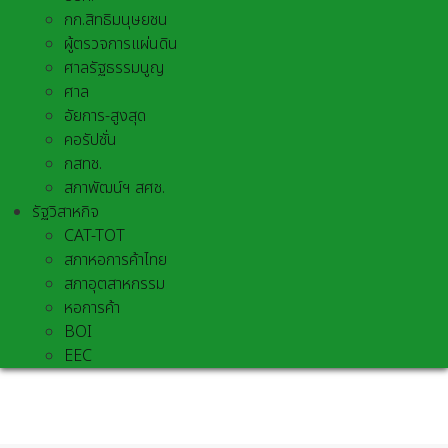
กก.สิทธิมนุษยชน
ผู้ตรวจการแผ่นดิน
ศาลรัฐธรรมนูญ
ศาล
อัยการ-สูงสุด
คอรัปชั่น
กสทช.
สภาพัฒน์ฯ สศช.
รัฐวิสาหกิจ
CAT-TOT
สภาหอการค้าไทย
สภาอุตสาหกรรม
หอการค้า
BOI
EEC