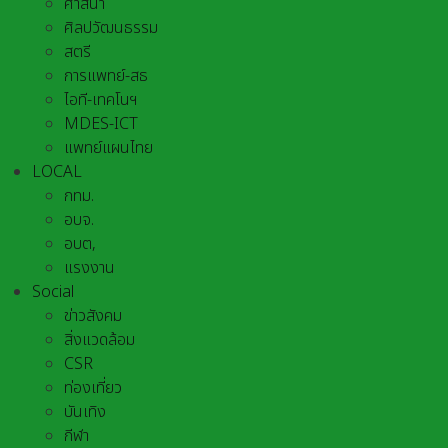
ศาสนา
ศิลปวัฒนธรรม
สตรี
การแพทย์-สธ
ไอที-เทคโนฯ
MDES-ICT
แพทย์แผนไทย
LOCAL
กทม.
อบจ.
อบต,
แรงงาน
Social
ข่าวสังคม
สิ่งแวดล้อม
CSR
ท่องเที่ยว
บันเทิง
กีฬา