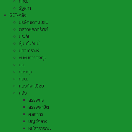
กกต.
รัฐสภา
SET-คลัง
บริษัทจดทะเบียน
ตลาดหลักทรัพย์
ประกัน
หุ้นเด่นวันนี้
บทวิเคราะห์
ซุบซิบการลงทุน
บล.
กองทุน
กลต.
แบงก์พาณิชย์
คลัง
สรรพกร
สรรพสามิต
ศุลกากร
บัญชีกลาง
หนี้สาธารณะ