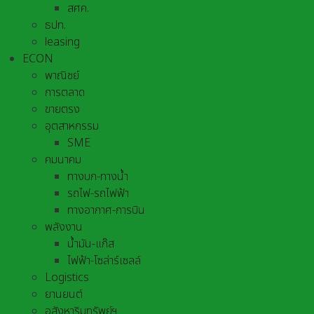
สศค.
ธปท.
leasing
ECON
พาณิชย์
การตลาด
ขายตรง
อุตสาหกรรม
SME
คมนาคม
ทางบก-ทางน้ำ
รถไฟ-รถไฟฟ้า
ทางอากาศ-การบิน
พลังงาน
น้ำมัน-แก๊ส
ไฟฟ้า-โซล่าร์เซลล์
Logistics
ยานยนต์
อสังหาริมทรัพย์ฯ