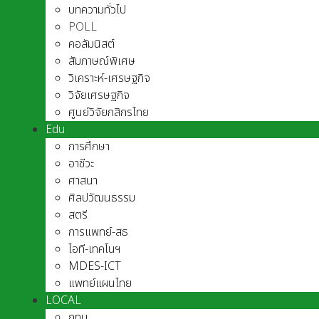
บทความทั่วไป
POLL
คอลัมนิสต์
สัมภาษณ์พิเศษ
วิเคราะห์-เศรษฐกิจ
วิจัยเศรษฐกิจ
ศูนย์วิจัยกสิกรไทย
Edu
การศึกษา
อาชีวะ
ศาสนา
ศิลปวัฒนธรรม
สตรี
การแพทย์-สธ
ไอที-เทคโนฯ
MDES-ICT
แพทย์แผนไทย
LOCAL
กทม.