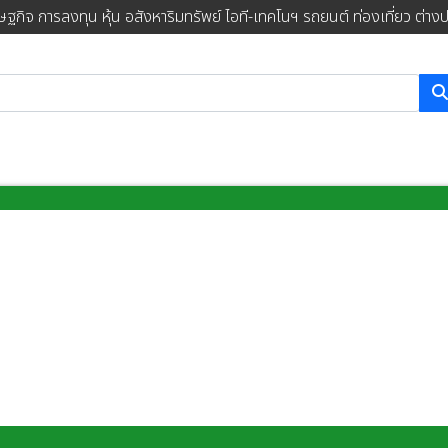
ษฐกิจ การลงทุน หุ้น อสังหาริมทรัพย์ ไอที-เทคโนฯ รถยนต์ ท่องเที่ยว ต่าง
การค้นหา