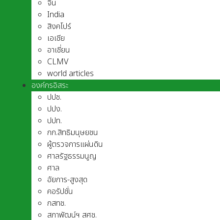
จีน
India
สิงคโปร์
เอเชีย
อาเชี่ยน
CLMV
world articles
องค์กรอิสระ
ปปช.
ปปง.
ปปท.
กก.สิทธิมนุษยชน
ผู้ตรวจการแผ่นดิน
ศาลรัฐธรรมนูญ
ศาล
อัยการ-สูงสุด
คอรัปชั่น
กสทช.
สภาพัฒน์ฯ สศช.