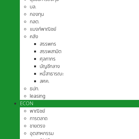
บล.
กองทุน
กลต.
แบงก์พาณิชย์
คลัง
สรรพกร
สรรพสามิต
ศุลกากร
บัญชีกลาง
หนี้สาธารณะ
สศค.
ธปท.
leasing
ECON
พาณิชย์
การตลาด
ขายตรง
อุตสาหกรรม