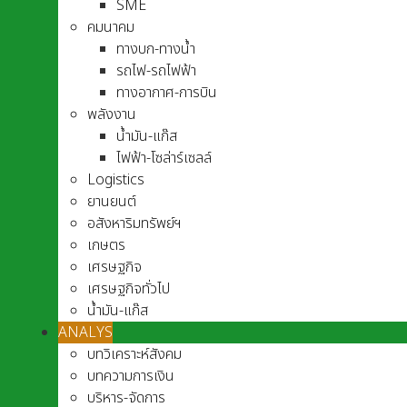
SME
คมนาคม
ทางบก-ทางน้ำ
รถไฟ-รถไฟฟ้า
ทางอากาศ-การบิน
พลังงาน
น้ำมัน-แก๊ส
ไฟฟ้า-โซล่าร์เซลล์
Logistics
ยานยนต์
อสังหาริมทรัพย์ฯ
เกษตร
เศรษฐกิจ
เศรษฐกิจทั่วไป
น้ำมัน-แก๊ส
ANALYS
บทวิเคราะห์สังคม
บทความการเงิน
บริหาร-จัดการ