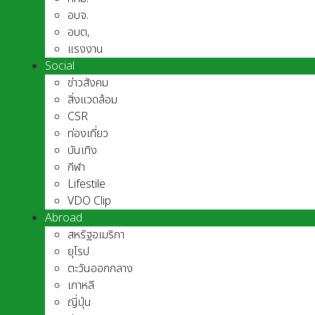
อบจ.
อบต,
แรงงาน
Social
ข่าวสังคม
สิ่งแวดล้อม
CSR
ท่องเที่ยว
บันเทิง
กีฬา
Lifestile
VDO Clip
Abroad
สหรัฐอเมริกา
ยุโรป
ตะวันออกกลาง
เกาหลี
ญี่ปุ่น