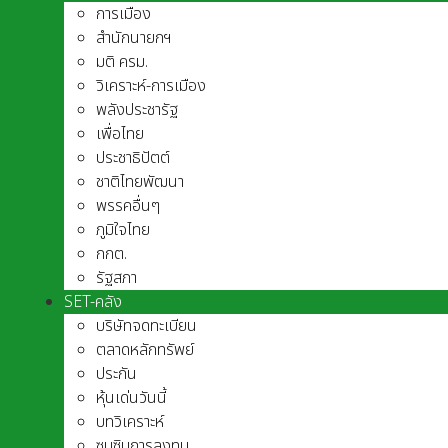
การเมือง
สำนักนายกฯ
มติ ครม.
วิเคราะห์-การเมือง
พลังประชารัฐ
เพื่อไทย
ประชาธิปัตต์
ชาติไทยพัฒนา
พรรคอื่นๆ
ภูมิใจไทย
กกต.
รัฐสภา
SET-คลัง
บริษัทจดทะเบียน
ตลาดหลักทรัพย์
ประกัน
หุ้นเด่นวันนี้
บทวิเคราะห์
ซุบซิบการลงทุน