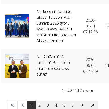
NT โชว์วิสัยทัศน์บนเวที
Global Telecom AIoT
2026-
Summit 2026 ชูความ
06-11
8
พร้อมโครงสร้างพื้นฐาน
07:12:36
ระดับชาติ ขับเคลื่อนอนาคต
AI ของประเทศไทย
NT ร่วมมือ บ.ทีทรี
2026-
เทคโนโลยี พัฒนาระบบ
06-02
1
นิเวศบ้านอัจฉริยะแห่ง
08:43:59
อนาคต
1 - 20 / 117 รายการ
1
2
3
4
5
6