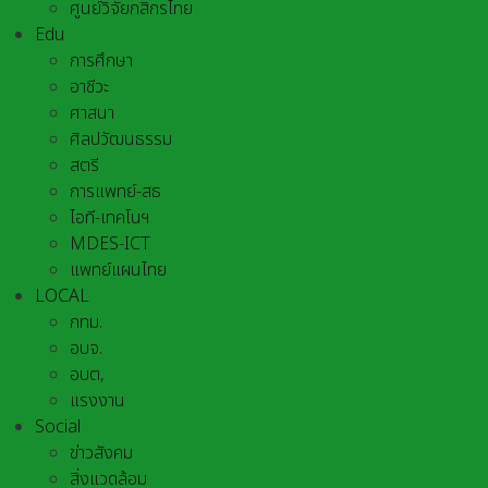
ศูนย์วิจัยกสิกรไทย
Edu
การศึกษา
อาชีวะ
ศาสนา
ศิลปวัฒนธรรม
สตรี
การแพทย์-สธ
ไอที-เทคโนฯ
MDES-ICT
แพทย์แผนไทย
LOCAL
กทม.
อบจ.
อบต,
แรงงาน
Social
ข่าวสังคม
สิ่งแวดล้อม