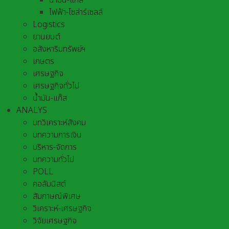
น้ำมัน-แก๊ส
ไฟฟ้า-โซล่าร์เซลล์
Logistics
ยานยนต์
อสังหาริมทรัพย์ฯ
เกษตร
เศรษฐกิจ
เศรษฐกิจทั่วไป
น้ำมัน-แก๊ส
ANALYS
บทวิเคราะห์สังคม
บทความการเงิน
บริหาร-จัดการ
บทความทั่วไป
POLL
คอลัมนิสต์
สัมภาษณ์พิเศษ
วิเคราะห์-เศรษฐกิจ
วิจัยเศรษฐกิจ