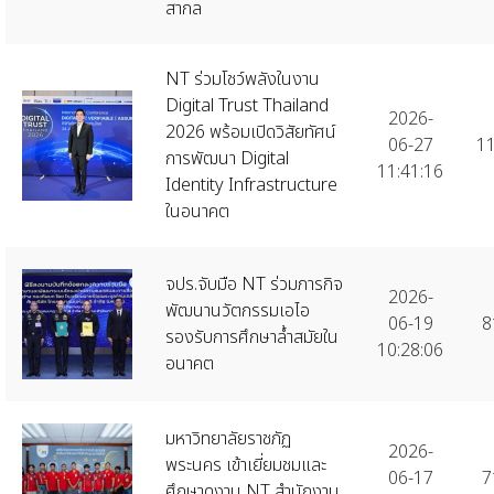
สากล
NT ร่วมโชว์พลังในงาน
Digital Trust Thailand
2026-
2026 พร้อมเปิดวิสัยทัศน์
06-27
1
การพัฒนา Digital
11:41:16
Identity Infrastructure
ในอนาคต
จปร.จับมือ NT ร่วมภารกิจ
2026-
พัฒนานวัตกรรมเอไอ
06-19
8
รองรับการศึกษาล้ำสมัยใน
10:28:06
อนาคต
มหาวิทยาลัยราชภัฏ
2026-
พระนคร เข้าเยี่ยมชมและ
06-17
7
ศึกษาดูงาน NT สำนักงาน