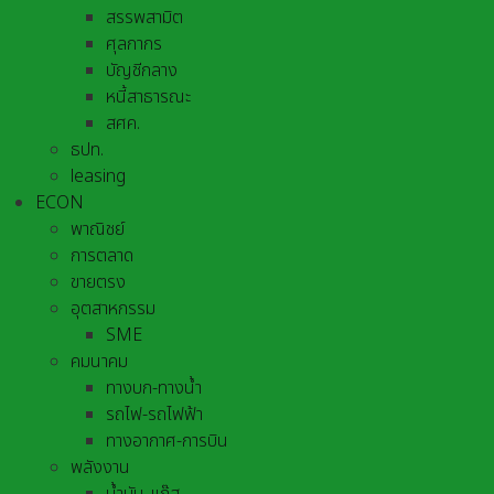
สรรพสามิต
ศุลกากร
บัญชีกลาง
หนี้สาธารณะ
สศค.
ธปท.
leasing
ECON
พาณิชย์
การตลาด
ขายตรง
อุตสาหกรรม
SME
คมนาคม
ทางบก-ทางน้ำ
รถไฟ-รถไฟฟ้า
ทางอากาศ-การบิน
พลังงาน