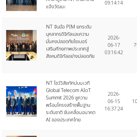
09:14:14
แจ้งวัฒนะ
NT จับมือ PIM ยกระดับ
บุคลากรดิจิทัลและความ
2026-
มั่นคงปลอดภัยไซเบอร์
06-17
7
เสริมศักยภาพประเทศสู่
03:16:42
สังคมดิจิทัลอย่างปลอดภัย
NT โชว์วิสัยทัศน์บนเวที
Global Telecom AIoT
2026-
Summit 2026 ชูความ
06-15
1
พร้อมโครงสร้างพื้นฐาน
16:37:24
ระดับชาติ ขับเคลื่อนอนาคต
AI ของประเทศไทย