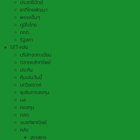
ประชาธิปัตต์
ชาติไทยพัฒนา
พรรคอื่นๆ
ภูมิใจไทย
กกต.
รัฐสภา
SET-คลัง
บริษัทจดทะเบียน
ตลาดหลักทรัพย์
ประกัน
หุ้นเด่นวันนี้
บทวิเคราะห์
ซุบซิบการลงทุน
บล.
กองทุน
กลต.
แบงก์พาณิชย์
คลัง
สรรพกร