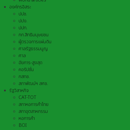
world articles
องค์กรอิสระ
ปปช.
ปปง.
ปปท.
กก.สิทธิมนุษยชน
ผู้ตรวจการแผ่นดิน
ศาลรัฐธรรมนูญ
ศาล
อัยการ-สูงสุด
คอรัปชั่น
กสทช.
สภาพัฒน์ฯ สศช.
รัฐวิสาหกิจ
CAT-TOT
สภาหอการค้าไทย
สภาอุตสาหกรรม
หอการค้า
BOI