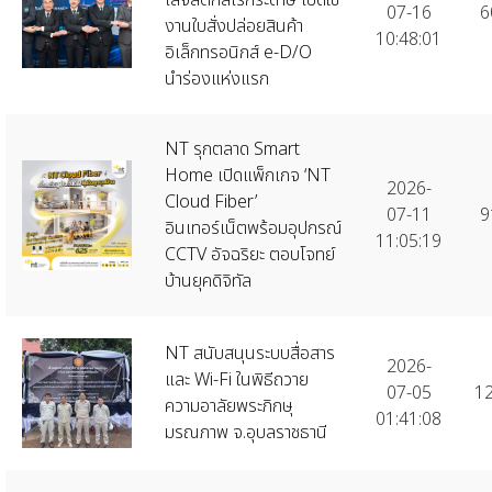
07-16
6
งานใบสั่งปล่อยสินค้า
10:48:01
อิเล็กทรอนิกส์ e-D/O
นำร่องแห่งแรก
NT รุกตลาด Smart
Home เปิดแพ็กเกจ ‘NT
2026-
Cloud Fiber’
07-11
9
อินเทอร์เน็ตพร้อมอุปกรณ์
11:05:19
CCTV อัจฉริยะ ตอบโจทย์
บ้านยุคดิจิทัล
NT สนับสนุนระบบสื่อสาร
2026-
และ Wi-Fi ในพิธีถวาย
07-05
1
ความอาลัยพระภิกษุ
01:41:08
มรณภาพ จ.อุบลราชธานี