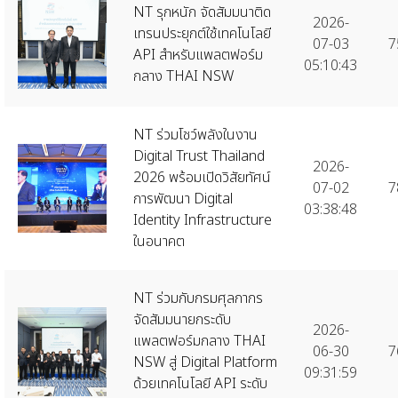
NT รุกหนัก จัดสัมมนาติด
2026-
เทรนประยุกต์ใช้เทคโนโลยี
07-03
7
API สำหรับแพลตฟอร์ม
05:10:43
กลาง THAI NSW
NT ร่วมโชว์พลังในงาน
Digital Trust Thailand
2026-
2026 พร้อมเปิดวิสัยทัศน์
07-02
7
การพัฒนา Digital
03:38:48
Identity Infrastructure
ในอนาคต
NT ร่วมกับกรมศุลกากร
จัดสัมมนายกระดับ
2026-
แพลตฟอร์มกลาง THAI
06-30
7
NSW สู่ Digital Platform
09:31:59
ด้วยเทคโนโลยี API ระดับ