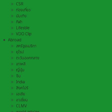
CSR
ท่องเที่ยว
บันเทิง
กีฬา
Lifestile
VDO Clip
Abroad
สหรัฐอเมริกา
ยุโรป
ตะวันออกกลาง
เกาหลี
ญี่ปุ่น
จีน
India
สิงคโปร์
เอเชีย
อาเชี่ยน
CLMV