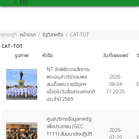
EEC
คุณอยู่ที่:
หน้าแรก
รัฐวิสาหกิจ
CAT-TOT
CAT-TOT
รูปภาพ
หัวข้อ
วันที่เผยแพร่
ฮ
NT จัดพิธีถวายสักการะ
พระอนุสาวรีย์จอมพล
2026-
สมเด็จพระราชปิตุลาฯ
08-04
3
เนื่องในวันสื่อสารแห่งชาติ
11:20:25
ประจำปี 2569
ศูนย์บริการข้อมูลภาครัฐ
เพื่อประชาชน (GCC
2026-
1111) สัมมนาเชิงปฏิบัติ
07-25
3