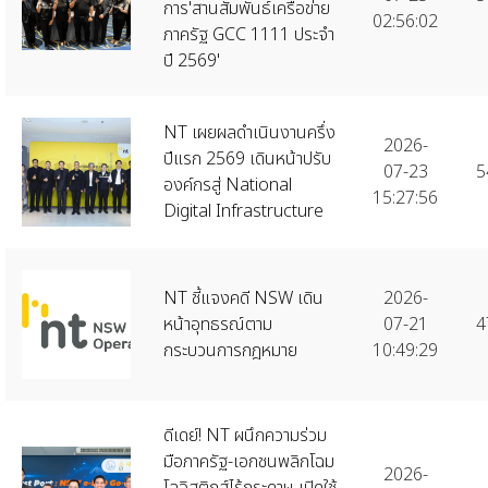
การ'สานสัมพันธ์เครือข่าย
02:56:02
ภาครัฐ GCC 1111 ประจำ
ปี 2569'
NT เผยผลดำเนินงานครึ่ง
2026-
ปีแรก 2569 เดินหน้าปรับ
07-23
5
องค์กรสู่ National
15:27:56
Digital Infrastructure
NT ชี้แจงคดี NSW เดิน
2026-
หน้าอุทธรณ์ตาม
07-21
4
กระบวนการกฎหมาย
10:49:29
ดีเดย์! NT ผนึกความร่วม
มือภาครัฐ-เอกชนพลิกโฉม
2026-
โลจิสติกส์ไร้กระดาษ เปิดใช้