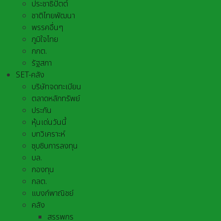
ประชาธิปัตต์
ชาติไทยพัฒนา
พรรคอื่นๆ
ภูมิใจไทย
กกต.
รัฐสภา
SET-คลัง
บริษัทจดทะเบียน
ตลาดหลักทรัพย์
ประกัน
หุ้นเด่นวันนี้
บทวิเคราะห์
ซุบซิบการลงทุน
บล.
กองทุน
กลต.
แบงก์พาณิชย์
คลัง
สรรพกร