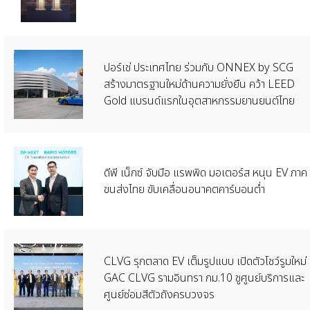
ปอร์เช่ ประเทศไทย ร่วมกับ ONNEX by SCG
สร้างมาตรฐานใหม่ด้านความยั่งยืน คว้า LEED
Gold แบรนด์แรกในอุตสาหกรรมยานยนต์ไทย
ดีพี เน็กซ์ จับมือ แรพพิด มอเตอร์ส หนุน EV ภาค
ขนส่งไทย ขับเคลื่อนอนาคตคาร์บอนต่ำ
CLVG รุกตลาด EV เต็มรูปแบบ เปิดตัวโชว์รูมใหม่
GAC CLVG รามอินทรา กม.10 ชูศูนย์บริการและ
ศูนย์ซ่อมสีตัวถังครบวงจร