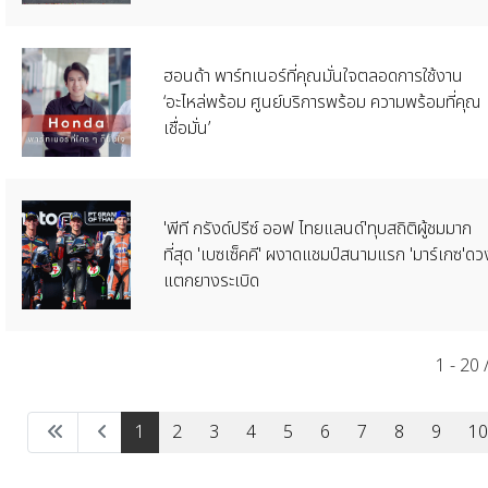
ฮอนด้า พาร์ทเนอร์ที่คุณมั่นใจตลอดการใช้งาน
‘อะไหล่พร้อม ศูนย์บริการพร้อม ความพร้อมที่คุณ
เชื่อมั่น’
'พีที กรังด์ปรีซ์ ออฟ ไทยแลนด์'ทุบสถิติผู้ชมมาก
ที่สุด 'เบซเซ็คคี' ผงาดแชมป์สนามแรก 'มาร์เกซ'ดว
แตกยางระเบิด
1 - 20
1
2
3
4
5
6
7
8
9
10