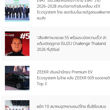
EVAT เปิดวิสัยทัศน์คณะทำงาน EVAT วาระ
2026–2028 สานต่อภารกิจขับเคลื่อน xEV
Ecosystem ไทย สอดรับนโยบายรัฐลดมลพิษภา
ขนส่ง
'เสือเพิก'หมายเลข 55 พร้อมระเบิดความเร็ว! ล่า
แต้มเปิดฤดูกาล ISUZU Challenge Thailand
2026 ที่บุรีรัมย์
ZEEKR เดินหน้าปักธง Premium EV
Ecosystem ในไทย หลัง ZEEKR 009 ยอดขายต
Top 3
ผนึก 10 สมาคมอุตฯยานยนต์ไทย ยื่น8ข้อเสนอ