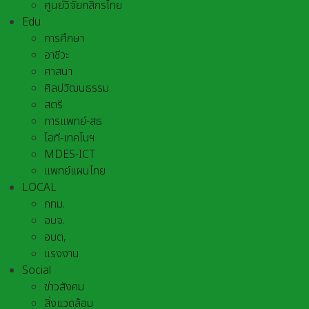
ศูนย์วิจัยกสิกรไทย
Edu
การศึกษา
อาชีวะ
ศาสนา
ศิลปวัฒนธรรม
สตรี
การแพทย์-สธ
ไอที-เทคโนฯ
MDES-ICT
แพทย์แผนไทย
LOCAL
กทม.
อบจ.
อบต,
แรงงาน
Social
ข่าวสังคม
สิ่งแวดล้อม