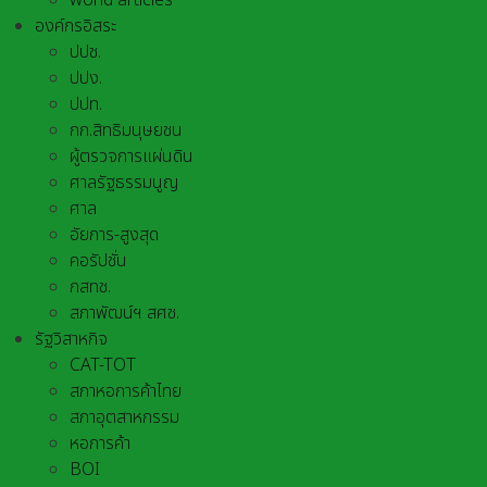
world articles
องค์กรอิสระ
ปปช.
ปปง.
ปปท.
กก.สิทธิมนุษยชน
ผู้ตรวจการแผ่นดิน
ศาลรัฐธรรมนูญ
ศาล
อัยการ-สูงสุด
คอรัปชั่น
กสทช.
สภาพัฒน์ฯ สศช.
รัฐวิสาหกิจ
CAT-TOT
สภาหอการค้าไทย
สภาอุตสาหกรรม
หอการค้า
BOI