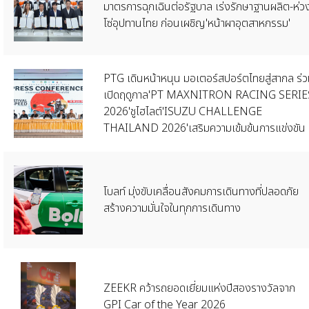
มาตรการฉุกเฉินต่อรัฐบาล เร่งรักษาฐานผลิต-ห่ว
โซ่อุปทานไทย ก่อนเผชิญ'หน้าผาอุตสาหกรรม'
PTG เดินหน้าหนุน มอเตอร์สปอร์ตไทยสู่สากล ร่
เปิดฤดูกาล'PT MAXNITRON RACING SERIE
2026'ชูไฮไลต์'ISUZU CHALLENGE
THAILAND 2026'เสริมความเข้มข้นการแข่งขัน
โบลท์ มุ่งขับเคลื่อนสังคมการเดินทางที่ปลอดภัย
สร้างความมั่นใจในทุกการเดินทาง
ZEEKR คว้ารถยอดเยี่ยมแห่งปีสองรางวัลจาก
GPI Car of the Year 2026