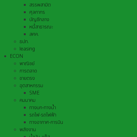
สรรพสามิต
ศุลกากร
บัญชีกลาง
หนี้สาธารณะ
สศค.
ธปท.
leasing
ECON
พาณิชย์
การตลาด
ขายตรง
อุตสาหกรรม
SME
คมนาคม
ทางบก-ทางน้ำ
รถไฟ-รถไฟฟ้า
ทางอากาศ-การบิน
พลังงาน