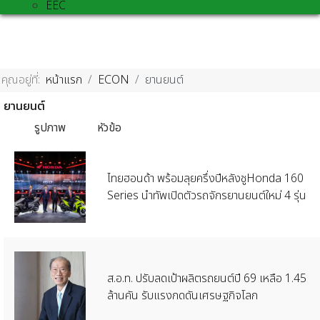
EEC
คุณอยู่ที่:
หน้าแรก
ECON
ยานยนต์
ยานยนต์
รูปภาพ
หัวข้อ
ไทยฮอนด้า พร้อมลุยครึ่งปีหลังชูHonda 160
Series นำทัพเปิดตัวรถจักรยานยนต์ใหม่ 4 รุ่น
ส.อ.ท. ปรับลดเป้าผลิตรถยนต์ปี 69 เหลือ 1.45
ล้านคัน รับแรงกดดันเศรษฐกิจโลก