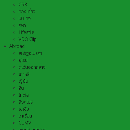
CSR
ท่องเที่ยว
บันเทิง
กีฬา
Lifestile
VDO Clip
Abroad
สหรัฐอเมริกา
ยุโรป
ตะวันออกกลาง
เกาหลี
ญี่ปุ่น
จีน
India
สิงคโปร์
เอเชีย
อาเชี่ยน
CLMV