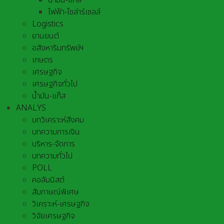
น้ำมัน-แก๊ส
ไฟฟ้า-โซล่าร์เซลล์
Logistics
ยานยนต์
อสังหาริมทรัพย์ฯ
เกษตร
เศรษฐกิจ
เศรษฐกิจทั่วไป
น้ำมัน-แก๊ส
ANALYS
บทวิเคราะห์สังคม
บทความการเงิน
บริหาร-จัดการ
บทความทั่วไป
POLL
คอลัมนิสต์
สัมภาษณ์พิเศษ
วิเคราะห์-เศรษฐกิจ
วิจัยเศรษฐกิจ