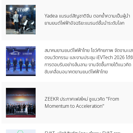
Yadea แบรนด์สัญชาติจีน ตอกย้ำความเป็นผู้นำ
ยานยนต์ไฟฟ้าอัจฉริยะแบรนด์ชั้นนำระดับโลก
สมาคมยานยนต์ไฟฟ้าไทย โชว์ศักยภาพ จัดงานเเส
ดงนวัตกรรม และงานประชุม iEVTech 2026 ได้รั
การตอบรับอย่างล้นลาม งานจัดขึ้นภายใต้แนวคิด
ขับเคลื่อนอนาคตยานยนต์ไฟฟ้าไทย
ZEEKR ประกาศเฟสใหม่ ชูแนวคิด "From
Momentum to Acceleration"