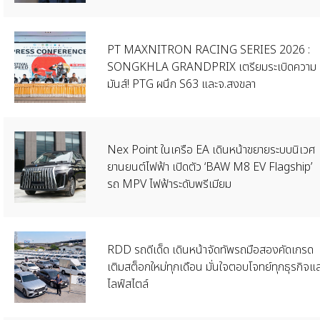
PT MAXNITRON RACING SERIES 2026 :
SONGKHLA GRANDPRIX เตรียมระเบิดความ
มันส์! PTG ผนึก S63 และจ.สงขลา
Nex Point ในเครือ EA เดินหน้าขยายระบบนิเวศ
ยานยนต์ไฟฟ้า เปิดตัว ‘BAW M8 EV Flagship’
รถ MPV ไฟฟ้าระดับพรีเมียม
RDD รถดีเด็ด เดินหน้าจัดทัพรถมือสองคัดเกรด
เติมสต็อกใหม่ทุกเดือน มั่นใจตอบโจทย์ทุกธุรกิจแ
ไลฟ์สไตล์