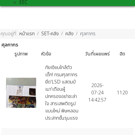
EEC
คุณอยู่ที่:
หน้าแรก
SET-คลัง
คลัง
ศุลกากร
ศุลกากร
รูปภาพ
หัวข้อ
วันที่เผยแพร่
ฮิต
ภัยเงียบใกล้ตัว
เด็ก! กรมศุลกากร
ยึด'LSD แสตมป์
2026-
เมา'เตือนผู้
07-24
1120
ปกครองอย่าชะล่า
14:42:57
ใจ สารเสพติดรูป
แบบใหม่ พิษหลอน
ประสาทขั้นรุนแรง