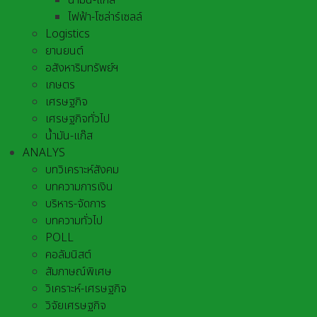
น้ำมัน-แก๊ส
ไฟฟ้า-โซล่าร์เซลล์
Logistics
ยานยนต์
อสังหาริมทรัพย์ฯ
เกษตร
เศรษฐกิจ
เศรษฐกิจทั่วไป
น้ำมัน-แก๊ส
ANALYS
บทวิเคราะห์สังคม
บทความการเงิน
บริหาร-จัดการ
บทความทั่วไป
POLL
คอลัมนิสต์
สัมภาษณ์พิเศษ
วิเคราะห์-เศรษฐกิจ
วิจัยเศรษฐกิจ