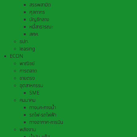
สรรพสามิต
ศุลกากร
บัญชีกลาง
หนี้สาธารณะ
สศค.
ธปท.
leasing
ECON
พาณิชย์
การตลาด
ขายตรง
อุตสาหกรรม
SME
คมนาคม
ทางบก-ทางน้ำ
รถไฟ-รถไฟฟ้า
ทางอากาศ-การบิน
พลังงาน