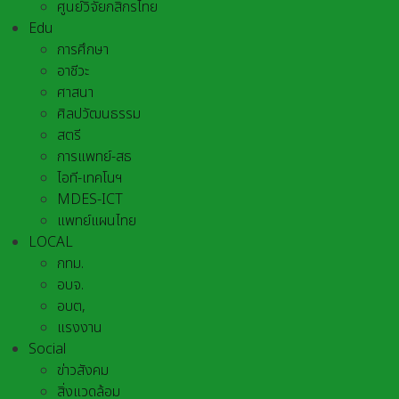
ศูนย์วิจัยกสิกรไทย
Edu
การศึกษา
อาชีวะ
ศาสนา
ศิลปวัฒนธรรม
สตรี
การแพทย์-สธ
ไอที-เทคโนฯ
MDES-ICT
แพทย์แผนไทย
LOCAL
กทม.
อบจ.
อบต,
แรงงาน
Social
ข่าวสังคม
สิ่งแวดล้อม