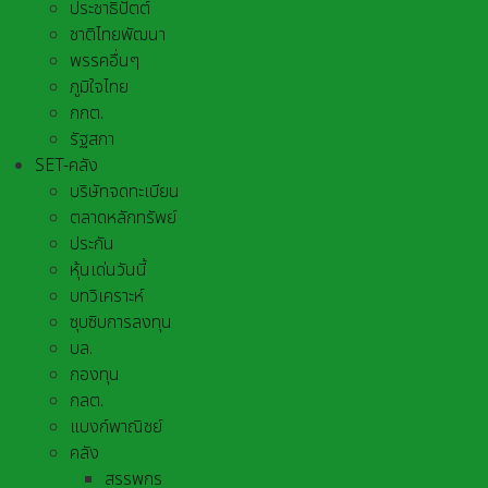
ประชาธิปัตต์
ชาติไทยพัฒนา
พรรคอื่นๆ
ภูมิใจไทย
กกต.
รัฐสภา
SET-คลัง
บริษัทจดทะเบียน
ตลาดหลักทรัพย์
ประกัน
หุ้นเด่นวันนี้
บทวิเคราะห์
ซุบซิบการลงทุน
บล.
กองทุน
กลต.
แบงก์พาณิชย์
คลัง
สรรพกร