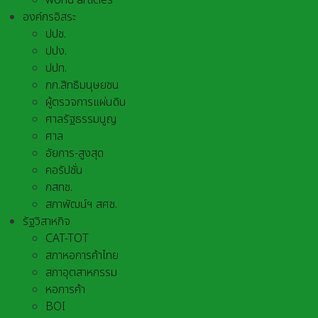
world articles
องค์กรอิสระ
ปปช.
ปปง.
ปปท.
กก.สิทธิมนุษยชน
ผู้ตรวจการแผ่นดิน
ศาลรัฐธรรมนูญ
ศาล
อัยการ-สูงสุด
คอรัปชั่น
กสทช.
สภาพัฒน์ฯ สศช.
รัฐวิสาหกิจ
CAT-TOT
สภาหอการค้าไทย
สภาอุตสาหกรรม
หอการค้า
BOI