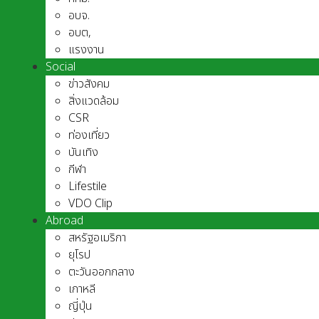
อบจ.
อบต,
แรงงาน
Social
ข่าวสังคม
สิ่งแวดล้อม
CSR
ท่องเที่ยว
บันเทิง
กีฬา
Lifestile
VDO Clip
Abroad
สหรัฐอเมริกา
ยุโรป
ตะวันออกกลาง
เกาหลี
ญี่ปุ่น