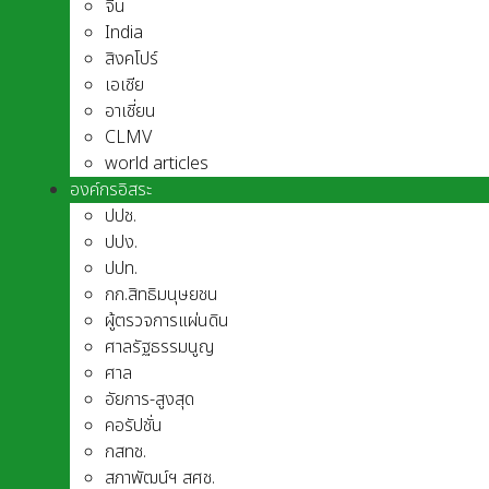
จีน
India
สิงคโปร์
เอเชีย
อาเชี่ยน
CLMV
world articles
องค์กรอิสระ
ปปช.
ปปง.
ปปท.
กก.สิทธิมนุษยชน
ผู้ตรวจการแผ่นดิน
ศาลรัฐธรรมนูญ
ศาล
อัยการ-สูงสุด
คอรัปชั่น
กสทช.
สภาพัฒน์ฯ สศช.