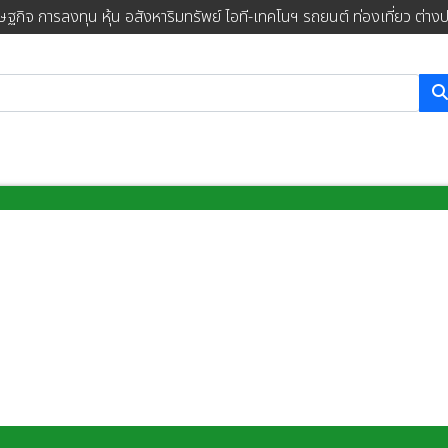
ษฐกิจ การลงทุน หุ้น อสังหาริมทรัพย์ ไอที-เทคโนฯ รถยนต์ ท่องเที่ยว ต่าง
การค้นหา