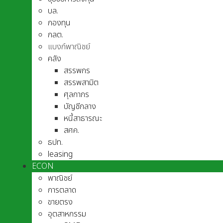
บล.
กองทุน
กลต.
แบงก์พาณิชย์
คลัง
สรรพกร
สรรพสามิต
ศุลกากร
บัญชีกลาง
หนี้สาธารณะ
สศค.
ธปท.
leasing
ECON
พาณิชย์
การตลาด
ขายตรง
อุตสาหกรรม