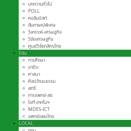
บทความทั่วไป
POLL
คอลัมนิสต์
สัมภาษณ์พิเศษ
วิเคราะห์-เศรษฐกิจ
วิจัยเศรษฐกิจ
ศูนย์วิจัยกสิกรไทย
Edu
การศึกษา
อาชีวะ
ศาสนา
ศิลปวัฒนธรรม
สตรี
การแพทย์-สธ
ไอที-เทคโนฯ
MDES-ICT
แพทย์แผนไทย
LOCAL
กทม.