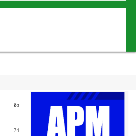
ฮิต
74