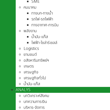
SME
คมนาคม
ทางบก-ทางน้ำ
รถไฟ-รถไฟฟ้า
ทางอากาศ-การบิน
พลังงาน
น้ำมัน-แก๊ส
ไฟฟ้า-โซล่าร์เซลล์
Logistics
ยานยนต์
อสังหาริมทรัพย์ฯ
เกษตร
เศรษฐกิจ
เศรษฐกิจทั่วไป
น้ำมัน-แก๊ส
ANALYS
บทวิเคราะห์สังคม
บทความการเงิน
บริหาร-จัดการ