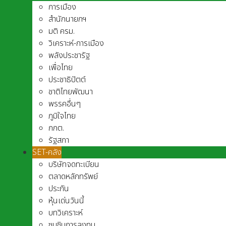
การเมือง
สำนักนายกฯ
มติ ครม.
วิเคราะห์-การเมือง
พลังประชารัฐ
เพื่อไทย
ประชาธิปัตต์
ชาติไทยพัฒนา
พรรคอื่นๆ
ภูมิใจไทย
กกต.
รัฐสภา
SET-คลัง
บริษัทจดทะเบียน
ตลาดหลักทรัพย์
ประกัน
หุ้นเด่นวันนี้
บทวิเคราะห์
ซุบซิบการลงทุน