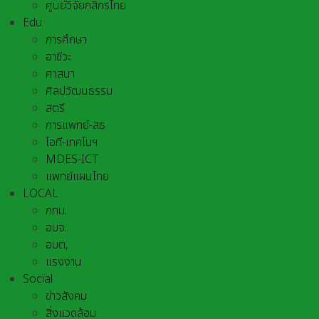
ศูนย์วิจัยกสิกรไทย
Edu
การศึกษา
อาชีวะ
ศาสนา
ศิลปวัฒนธรรม
สตรี
การแพทย์-สธ
ไอที-เทคโนฯ
MDES-ICT
แพทย์แผนไทย
LOCAL
กทม.
อบจ.
อบต,
แรงงาน
Social
ข่าวสังคม
สิ่งแวดล้อม