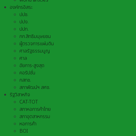
world articles
องค์กรอิสระ
ปปช.
ปปง.
ปปท.
กก.สิทธิมนุษยชน
ผู้ตรวจการแผ่นดิน
ศาลรัฐธรรมนูญ
ศาล
อัยการ-สูงสุด
คอรัปชั่น
กสทช.
สภาพัฒน์ฯ สศช.
รัฐวิสาหกิจ
CAT-TOT
สภาหอการค้าไทย
สภาอุตสาหกรรม
หอการค้า
BOI