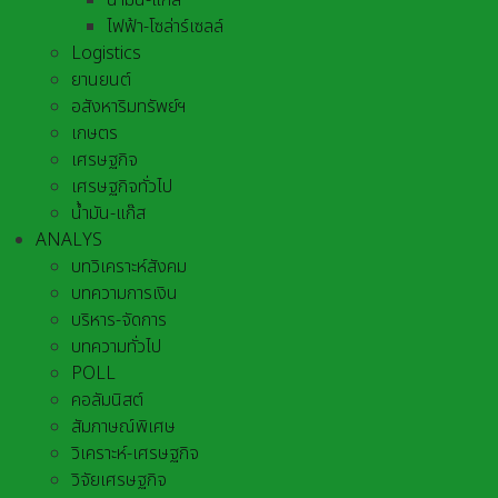
น้ำมัน-แก๊ส
ไฟฟ้า-โซล่าร์เซลล์
Logistics
ยานยนต์
อสังหาริมทรัพย์ฯ
เกษตร
เศรษฐกิจ
เศรษฐกิจทั่วไป
น้ำมัน-แก๊ส
ANALYS
บทวิเคราะห์สังคม
บทความการเงิน
บริหาร-จัดการ
บทความทั่วไป
POLL
คอลัมนิสต์
สัมภาษณ์พิเศษ
วิเคราะห์-เศรษฐกิจ
วิจัยเศรษฐกิจ