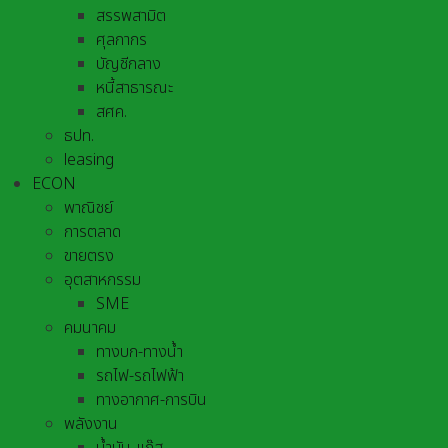
สรรพสามิต
ศุลกากร
บัญชีกลาง
หนี้สาธารณะ
สศค.
ธปท.
leasing
ECON
พาณิชย์
การตลาด
ขายตรง
อุตสาหกรรม
SME
คมนาคม
ทางบก-ทางน้ำ
รถไฟ-รถไฟฟ้า
ทางอากาศ-การบิน
พลังงาน