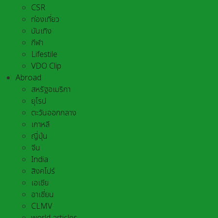
CSR
ท่องเที่ยว
บันเทิง
กีฬา
Lifestile
VDO Clip
Abroad
สหรัฐอเมริกา
ยุโรป
ตะวันออกกลาง
เกาหลี
ญี่ปุ่น
จีน
India
สิงคโปร์
เอเชีย
อาเชี่ยน
CLMV