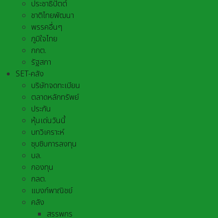
ประชาธิปัตต์
ชาติไทยพัฒนา
พรรคอื่นๆ
ภูมิใจไทย
กกต.
รัฐสภา
SET-คลัง
บริษัทจดทะเบียน
ตลาดหลักทรัพย์
ประกัน
หุ้นเด่นวันนี้
บทวิเคราะห์
ซุบซิบการลงทุน
บล.
กองทุน
กลต.
แบงก์พาณิชย์
คลัง
สรรพกร