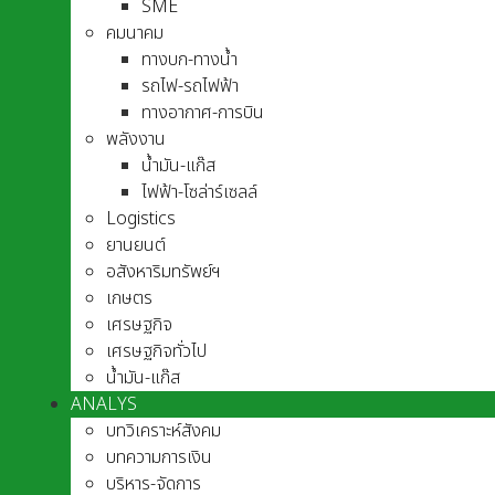
SME
คมนาคม
ทางบก-ทางน้ำ
รถไฟ-รถไฟฟ้า
ทางอากาศ-การบิน
พลังงาน
น้ำมัน-แก๊ส
ไฟฟ้า-โซล่าร์เซลล์
Logistics
ยานยนต์
อสังหาริมทรัพย์ฯ
เกษตร
เศรษฐกิจ
เศรษฐกิจทั่วไป
น้ำมัน-แก๊ส
ANALYS
บทวิเคราะห์สังคม
บทความการเงิน
บริหาร-จัดการ