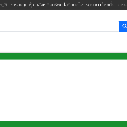
ษฐกิจ การลงทุน หุ้น อสังหาริมทรัพย์ ไอที-เทคโนฯ รถยนต์ ท่องเที่ยว ต่าง
การค้นหา