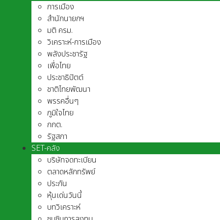
การเมือง
สำนักนายกฯ
มติ ครม.
วิเคราะห์-การเมือง
พลังประชารัฐ
เพื่อไทย
ประชาธิปัตต์
ชาติไทยพัฒนา
พรรคอื่นๆ
ภูมิใจไทย
กกต.
รัฐสภา
SET-คลัง
บริษัทจดทะเบียน
ตลาดหลักทรัพย์
ประกัน
หุ้นเด่นวันนี้
บทวิเคราะห์
ซุบซิบการลงทุน