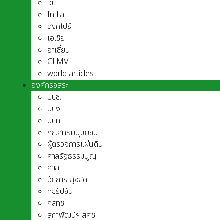
จีน
India
สิงคโปร์
เอเชีย
อาเชี่ยน
CLMV
world articles
องค์กรอิสระ
ปปช.
ปปง.
ปปท.
กก.สิทธิมนุษยชน
ผู้ตรวจการแผ่นดิน
ศาลรัฐธรรมนูญ
ศาล
อัยการ-สูงสุด
คอรัปชั่น
กสทช.
สภาพัฒน์ฯ สศช.