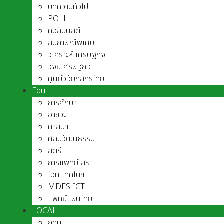
บทความทั่วไป
POLL
คอลัมนิสต์
สัมภาษณ์พิเศษ
วิเคราะห์-เศรษฐกิจ
วิจัยเศรษฐกิจ
ศูนย์วิจัยกสิกรไทย
Edu
การศึกษา
อาชีวะ
ศาสนา
ศิลปวัฒนธรรม
สตรี
การแพทย์-สธ
ไอที-เทคโนฯ
MDES-ICT
แพทย์แผนไทย
LOCAL
กทม.