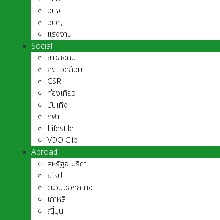
อบจ.
อบต,
แรงงาน
Social
ข่าวสังคม
สิ่งแวดล้อม
CSR
ท่องเที่ยว
บันเทิง
กีฬา
Lifestile
VDO Clip
Abroad
สหรัฐอเมริกา
ยุโรป
ตะวันออกกลาง
เกาหลี
ญี่ปุ่น