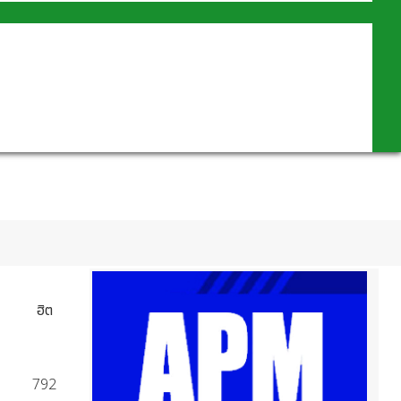
ฮิต
792