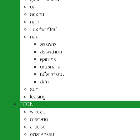
บล.
กองทุน
กลต.
แบงก์พาณิชย์
คลัง
สรรพกร
สรรพสามิต
ศุลกากร
บัญชีกลาง
หนี้สาธารณะ
สศค.
ธปท.
leasing
ECON
พาณิชย์
การตลาด
ขายตรง
อุตสาหกรรม