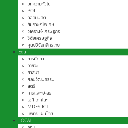
บทความทั่วไป
POLL
คอลัมนิสต์
สัมภาษณ์พิเศษ
วิเคราะห์-เศรษฐกิจ
วิจัยเศรษฐกิจ
ศูนย์วิจัยกสิกรไทย
Edu
การศึกษา
อาชีวะ
ศาสนา
ศิลปวัฒนธรรม
สตรี
การแพทย์-สธ
ไอที-เทคโนฯ
MDES-ICT
แพทย์แผนไทย
LOCAL
กทม.