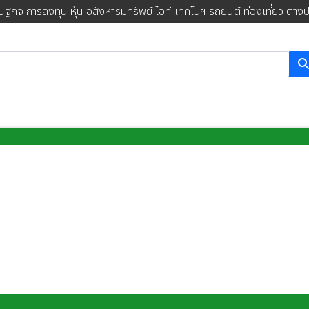
ษฐกิจ การลงทุน หุ้น อสังหาริมทรัพย์ ไอที-เทคโนฯ รถยนต์ ท่องเที่ยว ต่าง
การค้นหา