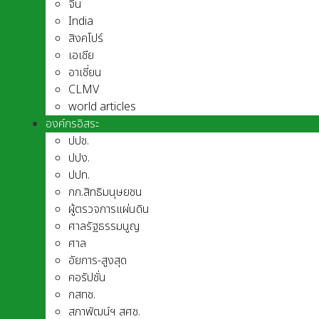
จีน
India
สิงคโปร์
เอเชีย
อาเชี่ยน
CLMV
world articles
องค์กรอิสระ
ปปช.
ปปง.
ปปท.
กก.สิทธิมนุษยชน
ผู้ตรวจการแผ่นดิน
ศาลรัฐธรรมนูญ
ศาล
อัยการ-สูงสุด
คอรัปชั่น
กสทช.
สภาพัฒน์ฯ สศช.