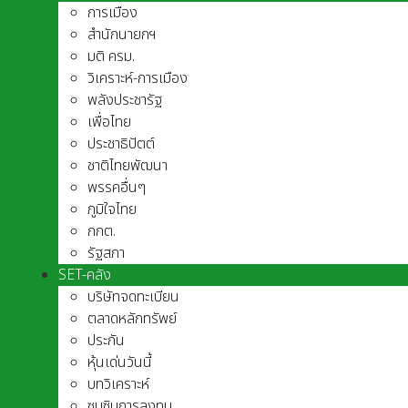
การเมือง
สำนักนายกฯ
มติ ครม.
วิเคราะห์-การเมือง
พลังประชารัฐ
เพื่อไทย
ประชาธิปัตต์
ชาติไทยพัฒนา
พรรคอื่นๆ
ภูมิใจไทย
กกต.
รัฐสภา
SET-คลัง
บริษัทจดทะเบียน
ตลาดหลักทรัพย์
ประกัน
หุ้นเด่นวันนี้
บทวิเคราะห์
ซุบซิบการลงทุน