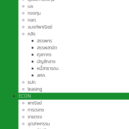
บล.
กองทุน
กลต.
แบงก์พาณิชย์
คลัง
สรรพกร
สรรพสามิต
ศุลกากร
บัญชีกลาง
หนี้สาธารณะ
สศค.
ธปท.
leasing
ECON
พาณิชย์
การตลาด
ขายตรง
อุตสาหกรรม