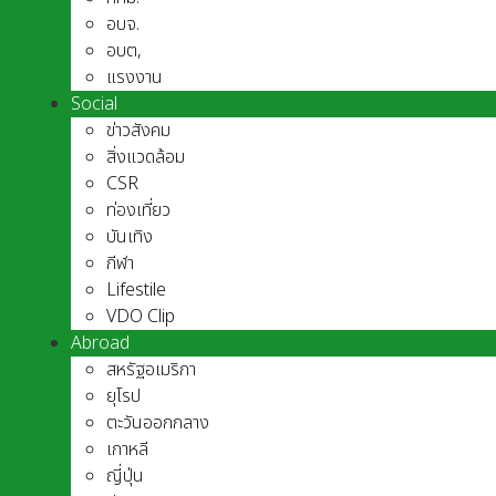
อบจ.
อบต,
แรงงาน
Social
ข่าวสังคม
สิ่งแวดล้อม
CSR
ท่องเที่ยว
บันเทิง
กีฬา
Lifestile
VDO Clip
Abroad
สหรัฐอเมริกา
ยุโรป
ตะวันออกกลาง
เกาหลี
ญี่ปุ่น