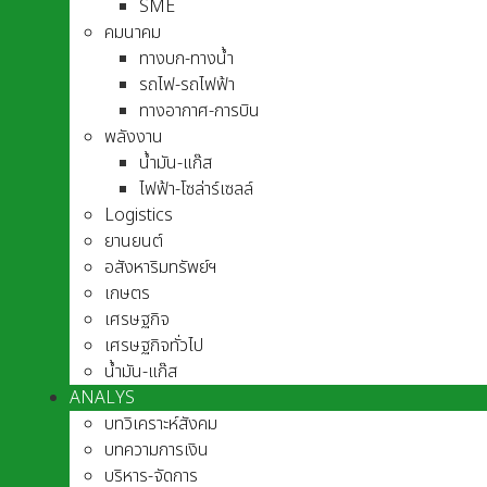
SME
คมนาคม
ทางบก-ทางน้ำ
รถไฟ-รถไฟฟ้า
ทางอากาศ-การบิน
พลังงาน
น้ำมัน-แก๊ส
ไฟฟ้า-โซล่าร์เซลล์
Logistics
ยานยนต์
อสังหาริมทรัพย์ฯ
เกษตร
เศรษฐกิจ
เศรษฐกิจทั่วไป
น้ำมัน-แก๊ส
ANALYS
บทวิเคราะห์สังคม
บทความการเงิน
บริหาร-จัดการ