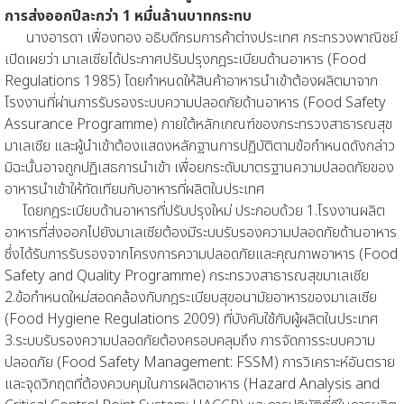
การส่งออกปีละกว่า 1 หมื่นล้านบาทกระทบ
นางอารดา เฟื่องทอง อธิบดีกรมการค้าต่างประเทศ กระทรวงพาณิชย์
เปิดเผยว่า มาเลเซียได้ประกาศปรับปรุงกฎระเบียบด้านอาหาร (Food
Regulations 1985) โดยกำหนดให้สินค้าอาหารนำเข้าต้องผลิตมาจาก
โรงงานที่ผ่านการรับรองระบบความปลอดภัยด้านอาหาร (Food Safety
Assurance Programme) ภายใต้หลักเกณฑ์ของกระทรวงสาธารณสุข
มาเลเซีย และผู้นำเข้าต้องแสดงหลักฐานการปฏิบัติตามข้อกำหนดดังกล่าว
มิฉะนั้นอาจถูกปฏิเสธการนำเข้า เพื่อยกระดับมาตรฐานความปลอดภัยของ
อาหารนำเข้าให้ทัดเทียมกับอาหารที่ผลิตในประเทศ
โดยกฎระเบียบด้านอาหารที่ปรับปรุงใหม่ ประกอบด้วย 1.โรงงานผลิต
อาหารที่ส่งออกไปยังมาเลเซียต้องมีระบบรับรองความปลอดภัยด้านอาหาร
ซึ่งได้รับการรับรองจากโครงการความปลอดภัยและคุณภาพอาหาร (Food
Safety and Quality Programme) กระทรวงสาธารณสุขมาเลเซีย
2.ข้อกำหนดใหม่สอดคล้องกับกฎระเบียบสุขอนามัยอาหารของมาเลเซีย
(Food Hygiene Regulations 2009) ที่บังคับใช้กับผู้ผลิตในประเทศ
3.ระบบรับรองความปลอดภัยต้องครอบคลุมถึง การจัดการระบบความ
ปลอดภัย (Food Safety Management: FSSM) การวิเคราะห์อันตราย
และจุดวิกฤตที่ต้องควบคุมในการผลิตอาหาร (Hazard Analysis and