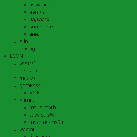
สรรพสามิต
ศุลกากร
บัญชีกลาง
หนี้สาธารณะ
สศค.
ธปท.
leasing
ECON
พาณิชย์
การตลาด
ขายตรง
อุตสาหกรรม
SME
คมนาคม
ทางบก-ทางน้ำ
รถไฟ-รถไฟฟ้า
ทางอากาศ-การบิน
พลังงาน