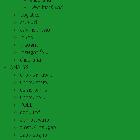
น้ำมัน-แก๊ส
ไฟฟ้า-โซล่าร์เซลล์
Logistics
ยานยนต์
อสังหาริมทรัพย์ฯ
เกษตร
เศรษฐกิจ
เศรษฐกิจทั่วไป
น้ำมัน-แก๊ส
ANALYS
บทวิเคราะห์สังคม
บทความการเงิน
บริหาร-จัดการ
บทความทั่วไป
POLL
คอลัมนิสต์
สัมภาษณ์พิเศษ
วิเคราะห์-เศรษฐกิจ
วิจัยเศรษฐกิจ