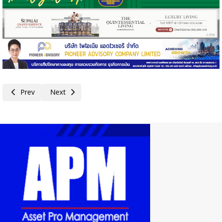
Previous article: พิชัย อำลาตำแหน่ง ขอบคุณทีมพาณิชย์ ฝากเร่งเจรจา FTA 
Next article: สนค.เผยผลสำรวจการบริโภคผลไม้ คนนิยมซื้อจากต
Prev
Next