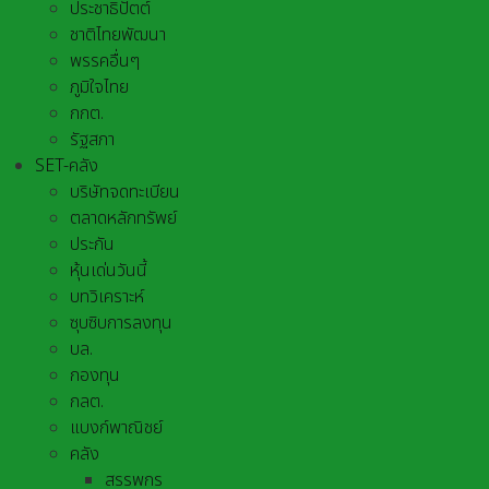
ประชาธิปัตต์
ชาติไทยพัฒนา
พรรคอื่นๆ
ภูมิใจไทย
กกต.
รัฐสภา
SET-คลัง
บริษัทจดทะเบียน
ตลาดหลักทรัพย์
ประกัน
หุ้นเด่นวันนี้
บทวิเคราะห์
ซุบซิบการลงทุน
บล.
กองทุน
กลต.
แบงก์พาณิชย์
คลัง
สรรพกร