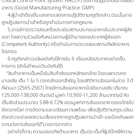
Critical Control Point System: HACCP) และการปฏิบัติที่ดีในการผลิต
อาหาร (Good Manufacturing Practice: GMP)
4.ผู้นำเข้าต้องยื่นเอกสารแสดงการปฏิบัติตามกฎดังกล่าว มิฉะนั้นอาจ
ถูกปฏิเสธการนำเข้าหรือถูกดำเนินการทางกฎหมาย
5.อาจมีการตรวจสอบหรือประเมินสถานประกอบอาหารในประเทศผู้ส่ง
ออก โดยความร่วมมือกับหน่วยงานผู้มีอำนาจของประเทศผู้ส่งออก
(Competent Authority) หรือดำเนินการตรวจสอบสถานที่ผลิตอาหาร
โดยตรง
6.กฎดังกล่าวจะมีผลบังคับใช้ภายใน 6 เดือนหลังประกาศอย่างเป็น
ทางการ (ยังไม่กำหนดวันบังคับใช้)
“สินค้าอาหารเป็นหนึ่งในสินค้าส่งออกหลักของไทย โดยเฉพาะตลาด
มาเลเซีย เป็น 1 ใน 5 ตลาดส่งออกสำคัญ โดยสถิติการส่งออกในช่วง 3 ปี
ที่ผ่านมา (2565-2567) ไทยมีการส่งออกอาหารไปยังมาเลเซีย ปริมาณ
129,000-138,000 ตันต่อปี มูลค่า 10,900-11,200 ล้านบาทต่อปี คิด
เป็นสัดส่วนประมาณ 5.88-6.72% ของมูลค่าการส่งออกอาหารของไทยไป
ยังตลาดโลก การติดตามและเตรียมความพร้อม เพื่อปฏิบัติตามกฎระเบียบ
ดังกล่าวจะช่วยลดความเสี่ยงจากการถูกปฏิเสธการนำเข้า และป้องกันผลก
ระทบต่อการส่งออกได้”นางอารดากล่าว
อย่างไรก็ตาม ความปลอดภัยด้านอาหาร เป็นประเด็นที่ผู้บริโภคให้ความ