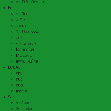
ศูนย์วิจัยกสิกรไทย
Edu
การศึกษา
อาชีวะ
ศาสนา
ศิลปวัฒนธรรม
สตรี
การแพทย์-สธ
ไอที-เทคโนฯ
MDES-ICT
แพทย์แผนไทย
LOCAL
กทม.
อบจ.
อบต,
แรงงาน
Social
ข่าวสังคม
สิ่งแวดล้อม