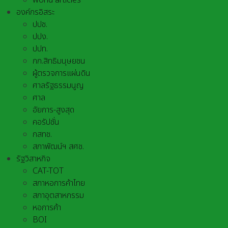
world articles
องค์กรอิสระ
ปปช.
ปปง.
ปปท.
กก.สิทธิมนุษยชน
ผู้ตรวจการแผ่นดิน
ศาลรัฐธรรมนูญ
ศาล
อัยการ-สูงสุด
คอรัปชั่น
กสทช.
สภาพัฒน์ฯ สศช.
รัฐวิสาหกิจ
CAT-TOT
สภาหอการค้าไทย
สภาอุตสาหกรรม
หอการค้า
BOI