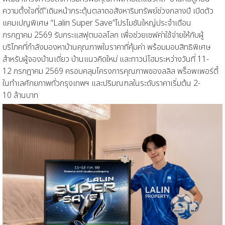
ความตั้งใจ
ที่ดี
”
เดินหน้ากระตุ้นตลาดอสังหาริมทรัพย์ช่วงกลางปี เปิดตัว
แคมเปญพิเศษ
“
Lalin Super Save”
โปรโมชันใหญ่ประจำเดือน
กรกฎาคม
2569
รับกระแสฟุตบอลโลก เพื่อช่วยเซฟค่าใช้จ่ายให้กับผู้
บริโภคที่กำลังมองหาบ้านคุณภาพในราคาที่คุ้มค่
า พร้อมมอบสิทธิพิเศษ
สำหรับผู้จองบ้านเดี่ยว บ้านแ
นวคิดใหม่
และทาวน์โฮมระหว่างวันที่
11-
12
กรกฎาคม
2569
ครอบคลุมโครงการคุณภาพของลลิล พร็อพเพอร์ตี้
ในทำเลศักยภาพทั่วกรุงเทพฯ และปริมณฑล
ในระดับราคาเริ่มต้น
2-
10
ล้านบาท