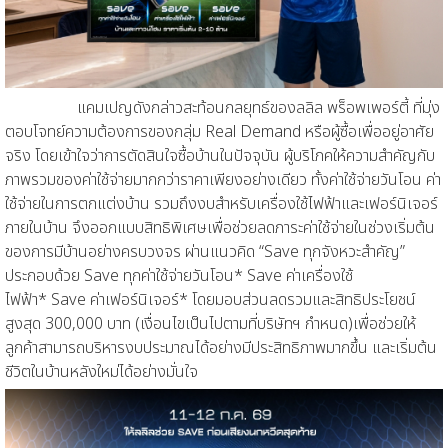
แคมเปญดังกล่าวสะท้อนกลยุทธ์ของ
ลลิล พร็อพเพอร์ตี้
ที่มุ่ง
ตอบโจทย์ความต้องการของกลุ่ม
Real Demand
หรือผู้ซื้อเพื่ออยู่อาศัย
จริง โดยเข้าใจว่าการตัดสินใจซื้อบ้านในปัจจุบัน ผู้บริโภคให้ความสำคัญกับ
ภาพรวมของค่าใช้จ่ายมากกว่าราคาเพียงอย่างเดียว ทั้งค่าใช้จ่ายวันโอน ค่า
ใช้จ่ายในการตกแต่งบ้าน รวมถึงงบสำ
หรับเครื่องใช้ไฟฟ้าและเฟอร์นิเจอร์
ภายในบ้าน จึงออกแบบสิทธิพิเศษเพื่อช่วยลดภาระค่าใช้จ่ายในช่วงเริ่มต้น
ของการมีบ้านอย่างครบวงจร ผ่านแนวคิด
“
Save
ทุกจังหวะสำคัญ”
ประกอบด้วย
Save
ทุกค่าใช้จ่ายวันโอน*
Save
ค่าเครื่องใช้
ไฟฟ้า*
Save
ค่าเฟอร์นิเจอร์*
โดยมอบส่วนลด
รวมและสิทธิประโยชน์
สูงสุด
300,000
บาท
(เงื่อ
นไขเป็นไปตามที่บริษัทฯ กำหนด
)
เพื่อช่วยให้
ลูกค้าสามารถบริหารงบประมาณได้อย่างมีประสิทธิภาพมากขึ้น และเริ่มต้น
ชีวิตในบ้านหลังใหม่ได้อย่างมั่นใจ