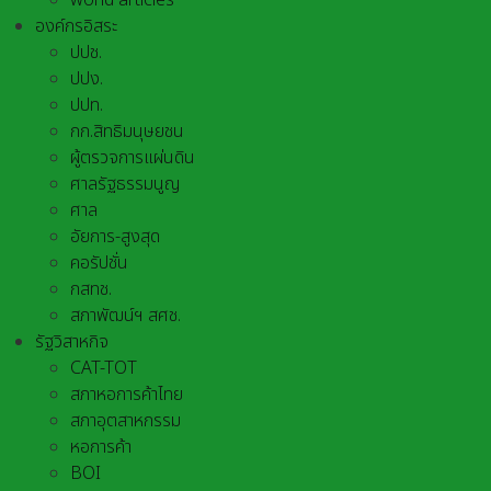
world articles
องค์กรอิสระ
ปปช.
ปปง.
ปปท.
กก.สิทธิมนุษยชน
ผู้ตรวจการแผ่นดิน
ศาลรัฐธรรมนูญ
ศาล
อัยการ-สูงสุด
คอรัปชั่น
กสทช.
สภาพัฒน์ฯ สศช.
รัฐวิสาหกิจ
CAT-TOT
สภาหอการค้าไทย
สภาอุตสาหกรรม
หอการค้า
BOI