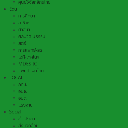
ศูนย์วิจัยกสิกรไทย
Edu
การศึกษา
อาชีวะ
ศาสนา
ศิลปวัฒนธรรม
สตรี
การแพทย์-สธ
ไอที-เทคโนฯ
MDES-ICT
แพทย์แผนไทย
LOCAL
กทม.
อบจ.
อบต,
แรงงาน
Social
ข่าวสังคม
สิ่งแวดล้อม