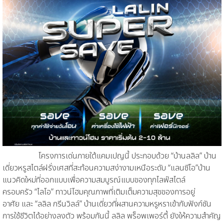
โครงการเด่นภายใต้แคมเปญนี้ ประกอบด้วย
“บ้านลลิล”
บ้าน
เดี่ยวหรูสไตล์ฝรั่งเศสที่สะท้อนความสง่างามเหนือระดับ
“แลนซีโอ”
บ้าน
แนวคิดใหม่
ที่ออกแบบเพื่อความสมบูรณ์แบบของทุกไลฟ์สไตล์
ครอบครัว
“ไลโอ”
ทาวน์โฮมคุณภาพที่เติมเต็มความสุขของการอยู่
อาศัย
และ “ลลิล กรีนวิลล์”
บ้านเดี่ยวที่ผสานความหรูหราเข้ากับฟังก์ชัน
การใช้ชีวิต
ได้อย่างลงตัว พร้อมกันนี้ ลลิล พร็อพเพอร์ตี้ ยังให้ความสำคัญ