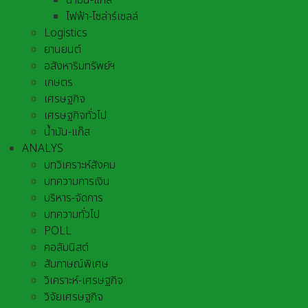
น้ำมัน-แก๊ส
ไฟฟ้า-โซล่าร์เซลล์
Logistics
ยานยนต์
อสังหาริมทรัพย์ฯ
เกษตร
เศรษฐกิจ
เศรษฐกิจทั่วไป
น้ำมัน-แก๊ส
ANALYS
บทวิเคราะห์สังคม
บทความการเงิน
บริหาร-จัดการ
บทความทั่วไป
POLL
คอลัมนิสต์
สัมภาษณ์พิเศษ
วิเคราะห์-เศรษฐกิจ
วิจัยเศรษฐกิจ