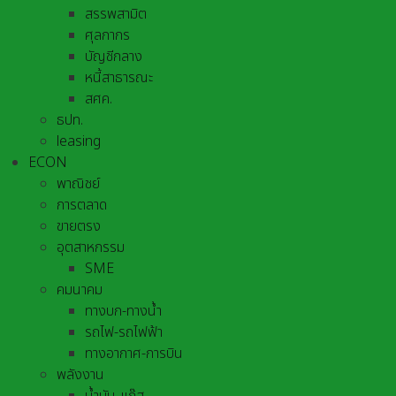
สรรพสามิต
ศุลกากร
บัญชีกลาง
หนี้สาธารณะ
สศค.
ธปท.
leasing
ECON
พาณิชย์
การตลาด
ขายตรง
อุตสาหกรรม
SME
คมนาคม
ทางบก-ทางน้ำ
รถไฟ-รถไฟฟ้า
ทางอากาศ-การบิน
พลังงาน