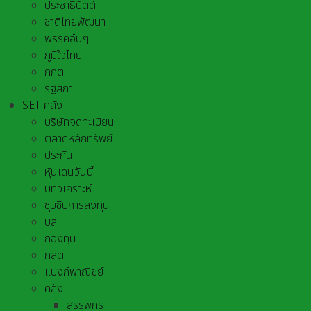
ประชาธิปัตต์
ชาติไทยพัฒนา
พรรคอื่นๆ
ภูมิใจไทย
กกต.
รัฐสภา
SET-คลัง
บริษัทจดทะเบียน
ตลาดหลักทรัพย์
ประกัน
หุ้นเด่นวันนี้
บทวิเคราะห์
ซุบซิบการลงทุน
บล.
กองทุน
กลต.
แบงก์พาณิชย์
คลัง
สรรพกร