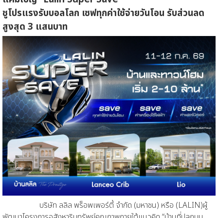
ชูโปรแรงรับบอลโลก เซฟทุกค่าใช้จ่ายวันโอน รับส่วนลด
สูงสุด
3
แสนบาท
บริษัท ลลิล พร็อพเพอร์ตี้ จำกัด (มหาชน)
หรือ
(
LALIN)
ผู้
พัฒนาโครงการอสังหาริมทรัพย์คุณภา
พภายใต้แนวคิด
“
บ้านที่ปลูกบน