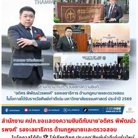
สำนักงาน คปภ.ขอแสดงความยินดีกับนาย'อดิศร พิพัฒน์ว
รพงศ์' รองเลขาธิการ ด้านกฎหมายและตรวจสอบ
ในโอกาสได้รับ 🏆 โล่เกียรติยศ ประเภท'ศิษย์เก่าดีเด่นรุ่นใหม่