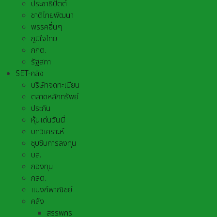
ประชาธิปัตต์
ชาติไทยพัฒนา
พรรคอื่นๆ
ภูมิใจไทย
กกต.
รัฐสภา
SET-คลัง
บริษัทจดทะเบียน
ตลาดหลักทรัพย์
ประกัน
หุ้นเด่นวันนี้
บทวิเคราะห์
ซุบซิบการลงทุน
บล.
กองทุน
กลต.
แบงก์พาณิชย์
คลัง
สรรพกร