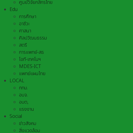
ศูนย์วิจัยกสิกรไทย
Edu
การศึกษา
อาชีวะ
ศาสนา
ศิลปวัฒนธรรม
สตรี
การแพทย์-สธ
ไอที-เทคโนฯ
MDES-ICT
แพทย์แผนไทย
LOCAL
กทม.
อบจ.
อบต,
แรงงาน
Social
ข่าวสังคม
สิ่งแวดล้อม