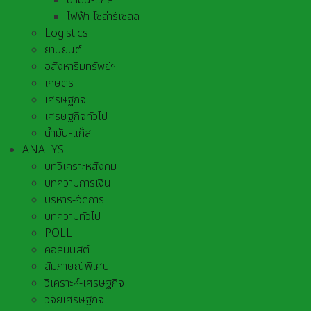
น้ำมัน-แก๊ส
ไฟฟ้า-โซล่าร์เซลล์
Logistics
ยานยนต์
อสังหาริมทรัพย์ฯ
เกษตร
เศรษฐกิจ
เศรษฐกิจทั่วไป
น้ำมัน-แก๊ส
ANALYS
บทวิเคราะห์สังคม
บทความการเงิน
บริหาร-จัดการ
บทความทั่วไป
POLL
คอลัมนิสต์
สัมภาษณ์พิเศษ
วิเคราะห์-เศรษฐกิจ
วิจัยเศรษฐกิจ