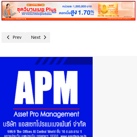
Previous article: OCEAN LIFE ไทยสมุทรประกันชีวิต จัดเต็มกิจกรรมแน่นบ
Next article: 75 ปี ประกันภัยไทยวิวัฒน์ คิดเผื่อแม้วันฝนตก 
Prev
Next