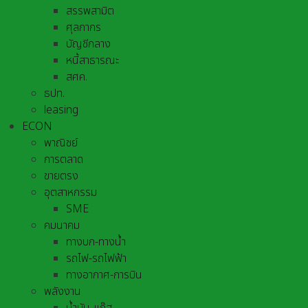
สรรพสามิต
ศุลกากร
บัญชีกลาง
หนี้สาธารณะ
สศค.
ธปท.
leasing
ECON
พาณิชย์
การตลาด
ขายตรง
อุตสาหกรรม
SME
คมนาคม
ทางบก-ทางน้ำ
รถไฟ-รถไฟฟ้า
ทางอากาศ-การบิน
พลังงาน