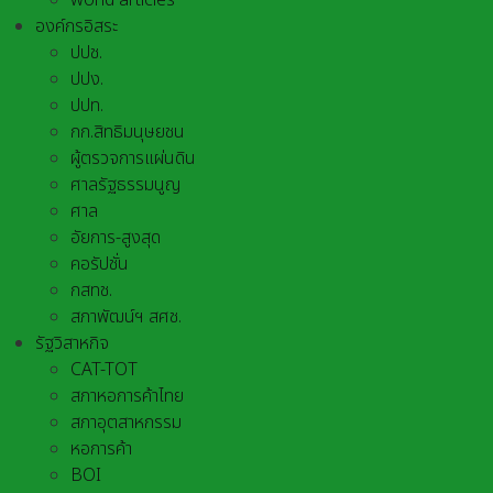
world articles
องค์กรอิสระ
ปปช.
ปปง.
ปปท.
กก.สิทธิมนุษยชน
ผู้ตรวจการแผ่นดิน
ศาลรัฐธรรมนูญ
ศาล
อัยการ-สูงสุด
คอรัปชั่น
กสทช.
สภาพัฒน์ฯ สศช.
รัฐวิสาหกิจ
CAT-TOT
สภาหอการค้าไทย
สภาอุตสาหกรรม
หอการค้า
BOI