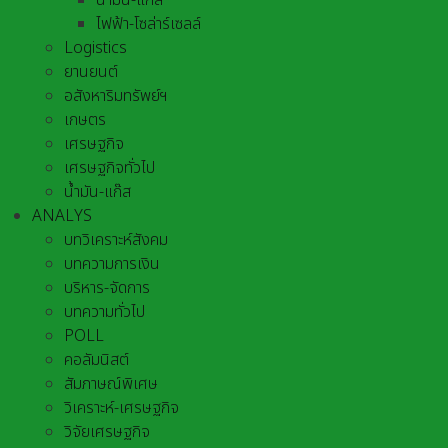
น้ำมัน-แก๊ส
ไฟฟ้า-โซล่าร์เซลล์
Logistics
ยานยนต์
อสังหาริมทรัพย์ฯ
เกษตร
เศรษฐกิจ
เศรษฐกิจทั่วไป
น้ำมัน-แก๊ส
ANALYS
บทวิเคราะห์สังคม
บทความการเงิน
บริหาร-จัดการ
บทความทั่วไป
POLL
คอลัมนิสต์
สัมภาษณ์พิเศษ
วิเคราะห์-เศรษฐกิจ
วิจัยเศรษฐกิจ