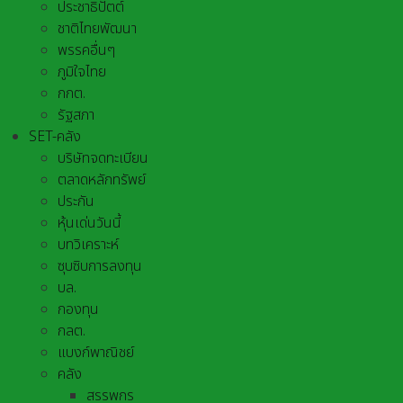
ประชาธิปัตต์
ชาติไทยพัฒนา
พรรคอื่นๆ
ภูมิใจไทย
กกต.
รัฐสภา
SET-คลัง
บริษัทจดทะเบียน
ตลาดหลักทรัพย์
ประกัน
หุ้นเด่นวันนี้
บทวิเคราะห์
ซุบซิบการลงทุน
บล.
กองทุน
กลต.
แบงก์พาณิชย์
คลัง
สรรพกร