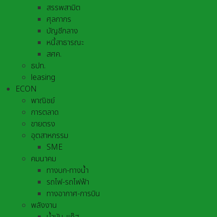
สรรพสามิต
ศุลกากร
บัญชีกลาง
หนี้สาธารณะ
สศค.
ธปท.
leasing
ECON
พาณิชย์
การตลาด
ขายตรง
อุตสาหกรรม
SME
คมนาคม
ทางบก-ทางน้ำ
รถไฟ-รถไฟฟ้า
ทางอากาศ-การบิน
พลังงาน