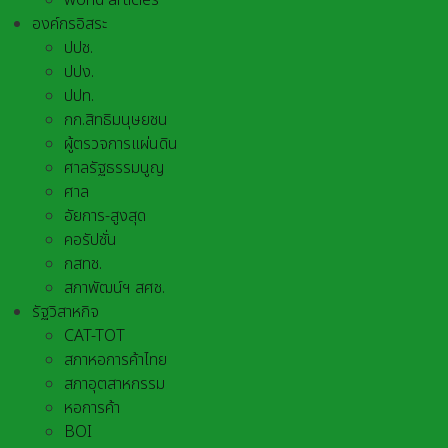
world articles
องค์กรอิสระ
ปปช.
ปปง.
ปปท.
กก.สิทธิมนุษยชน
ผู้ตรวจการแผ่นดิน
ศาลรัฐธรรมนูญ
ศาล
อัยการ-สูงสุด
คอรัปชั่น
กสทช.
สภาพัฒน์ฯ สศช.
รัฐวิสาหกิจ
CAT-TOT
สภาหอการค้าไทย
สภาอุตสาหกรรม
หอการค้า
BOI