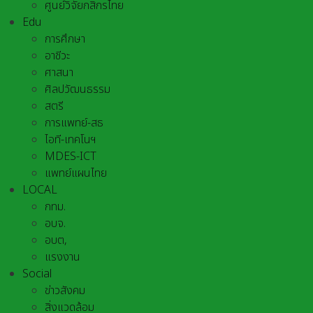
ศูนย์วิจัยกสิกรไทย
Edu
การศึกษา
อาชีวะ
ศาสนา
ศิลปวัฒนธรรม
สตรี
การแพทย์-สธ
ไอที-เทคโนฯ
MDES-ICT
แพทย์แผนไทย
LOCAL
กทม.
อบจ.
อบต,
แรงงาน
Social
ข่าวสังคม
สิ่งแวดล้อม