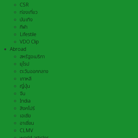
CSR
ท่องเที่ยว
บันเทิง
กีฬา
Lifestile
VDO Clip
Abroad
สหรัฐอเมริกา
ยุโรป
ตะวันออกกลาง
เกาหลี
ญี่ปุ่น
จีน
India
สิงคโปร์
เอเชีย
อาเชี่ยน
CLMV