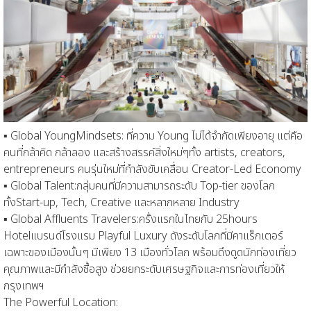
▪
Global
Young
Mindsets
:
ที่
ความ
Young
ไม่ได้จำกัดเพียงอายุ
แต่
คือ
คนที่กล้าคิด กล้าลอง และ
สร้างสรรค์สิ่งใหม่ๆ
ทั้ง
artists, creators,
entrep
reneurs
คนรุ่นใหม่ที่กำลังขับเคลื่อน
Creator-Led Economy
▪
Global Talent:
กลุ่มคนที่มีความสามารถระดับ
Top-tier
ของโลก
ทั้ง
Start-up, Tech
,
Creative
และหลากหลาย
Industry
▪
Global Affluents
Travelers:
ครั้งแรกในไทยกับ
25
h
ours
Hotel
แบรนด์โรงแรม
Playful Luxury
ดังระดับโลกที่
มีคาแร็กเตอร์
เฉพาะของเมืองนั้นๆ
มี
เพียง
13
เมืองทั่วโลก
พร้อม
ดึงดูดนักท่องเที่ยว
คุณภาพและมีกำลังซื้อสูง ช่วยยกระดับเศรษฐกิจและการท่องเที่ยวให้
กรุงเทพฯ
The Powerful Location: