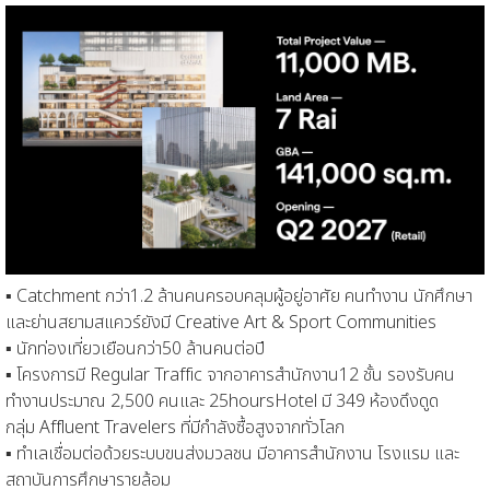
▪
Catchment
กว่า
1.2
ล้านคน
ครอบคลุมผู้อยู่อาศัย คนทำงาน นักศึกษา
และ
ย่
านสยามสแควร์ยังมี
Creative Art & Sport Communities
▪
นักท่องเที่ยว
เยือน
กว่า
50
ล้านคนต่อปี
▪
โครงการมี
Regular Traffic
จากอาคารสำนักงาน
12
ชั้น รองรับคน
ทำงานประมาณ
2,500
คนและ
25
h
ours
Hotel
มี
349
ห้อง
ดึงดูด
กลุ่ม
Affluent Travelers
ที่มีกำลังซื้อสูงจากทั่วโลก
▪
ทำเล
เชื่อมต่อด้วยระบบขนส่งมวลชน มีอาคารสำนักงาน โรงแรม และ
สถาบันการศึกษารายล้อม