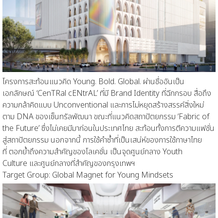
โครงการสะท้อนแนวคิด
Young. Bold. Global.
ผ่านชื่ออันเป็น
เอกลักษณ์ ‘
CenTRal cENtrAL
’
ที่
มี
Brand Identity
ที่ฉีกกรอบ
สื่อถึง
ความกล้าคิดแบบ
Unconventional
และการไม่
หยุดสร้างสรรค์สิ่งใหม่
ตาม
DNA
ของเซ็นทรัลพัฒนา ขณะที่แนวคิดสถาปัตยกรรม ‘
Fabric of
the Future’
ซึ่งไม่เคยมีมาก่อนในประเทศไทย สะท้อนทั้งการตีความแฟชั่น
สู่สถาปัตยกรรม นอกจากนี้ การใช้คำซ้ำ
ที่เป็น
เสน่ห์ของการใช้ภาษาไทย
ที่
ตอกย้ำ
ถึง
ความสำคัญของโลเคชั่น เป็นจุดศูนย์กลาง
Youth
Culture
และศูนย์กลางที่สำคัญของกรุงเทพฯ
Target Group:
Global Magnet for Young Mindset
s