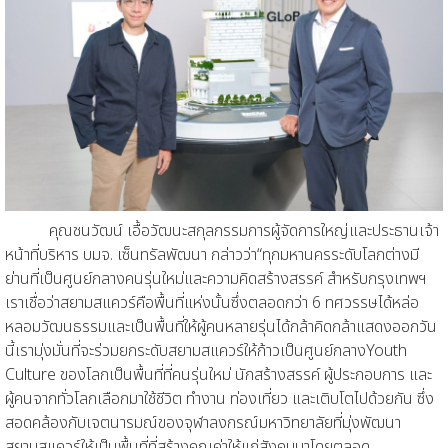
คุณ
ชนวัฒน์ เอื้อวัฒนะสกุล
กรรมการผู้จัดการใหญ่และประธานเจ้า
หน้าที่บริหาร บ
มจ.
เซ็นทรัลพัฒนา
กล่าวว่า
“
ทุกมหานครระดับโลก
ต่าง
มี
ย่านที่เป็นศูนย์กลาง
คนรุ่นใหม่และ
ความคิดสร้างสรรค์ สำหรับกรุงเทพฯ
เราเชื่อว่าสยามสแควร์คือพื้นที่แห่งนั้น
ซึ่งตลอดกว่า
6
ทศ
วรรษได้หล่อ
หลอมวัฒนธรรมและเป็นพื้นที่ให้
ผู้คนหลายรุ่น
ได้
กล้าคิด
กล้า
แสดงออก
วัน
นี้เรามุ่งมั่น
ที่จะร่วม
ยกระดับสยามสแควร์ให้ก้าว
เป็น
ศูนย์กลาง
Youth
Culture
ของโลก
เป็น
พื้นที่ที่คนรุ่นใหม่ นักสร้างสรรค์ ผู้ประกอบการ และ
ผู้คนจากทั่วโลกเลือกมาใช้ชีวิต ทำงาน
ท่องเ
ที่ยว
และเติบโตไปด้วยกัน
ซึ่ง
สอดคล้องกับเจตนารมณ์ของจุฬาลงกรณ์มหาวิทยาลัยที่มุ่งพัฒนา
สยามสแควร์ให้เป็นพื้นที่
ที่สร้าง
คุณค่า
ให้แก่
สังคมมาโดยตลอด