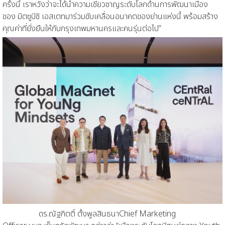
ครั้งนี้
เราหวังว่าจะได้นำความเชี่ยวชาญระดับโลกด้านการพัฒนาเมือง
ของ
มิตซูบิชิ เอสเตท
มาร่วมขับเคลื่อนอนาคตของย่านแห่งนี้ พร้อมสร้าง
คุณค่าที่ยั่งยืนให้กับกรุงเทพมหานครและคนรุ่นต่อไป
”
ดร.ณัฐกิตติ์ ตั้งพูลสินธนา
Chie
f
Marketing