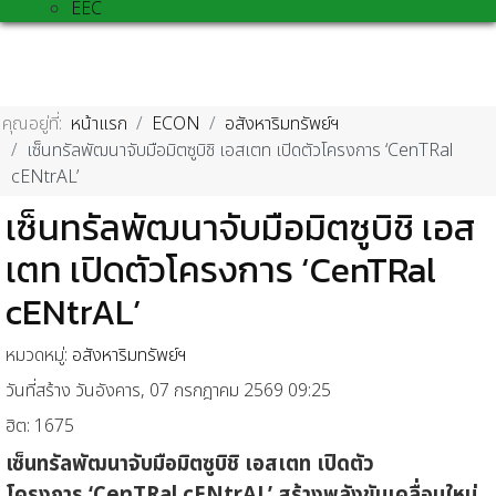
EEC
คุณอยู่ที่:
หน้าแรก
ECON
อสังหาริมทรัพย์ฯ
​เซ็นทรัลพัฒนาจับมือมิตซูบิชิ เอสเตท เปิดตัวโครงการ ‘CenTRal
cENtrAL’
​เซ็นทรัลพัฒนาจับมือมิตซูบิชิ เอส
เตท เปิดตัวโครงการ ‘CenTRal
cENtrAL’
หมวดหมู่:
อสังหาริมทรัพย์ฯ
วันที่สร้าง วันอังคาร, 07 กรกฎาคม 2569 09:25
ฮิต: 1675
เ
ซ็นทรัลพัฒนา
จับมือมิตซูบิชิ เอสเตท
เปิดตัว
โค
รงการ
‘
CenTRal cENtrAL
’
สร้าง
พลังขับเคลื่อนใหม่