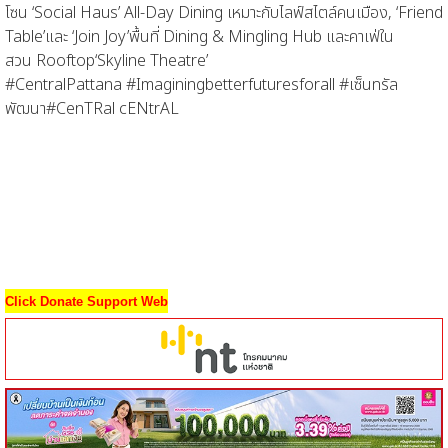
โซน
‘Social Haus’
All-Day Dining
เหมาะกับไลฟ์สไตล์คนเมือง
,
‘Friend
Table’
และ
‘Join Joy’
พื้นที่
Dining & Ming
ling Hub
และคาเฟ่ใน
สวน
Rooftop
‘Skyline Theatre’
#CentralPattana #Imaginingbetterfuturesforall #
เซ็นทรัล
พัฒนา
#CenTRal cENtrAL
Click Donate Support Web