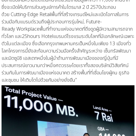
ซึ่งจะเปิดให้บริการส่วนศูนย์การค้าในไตรมาส
2
ปี
2570
ประกอบ
ด้วย
Cutting-Edge Retail
พื้นที่ที่สร้างเทรนด์ใหม่และเปิดโอกาส
ในการ
ร่วมมือกับ
แบรนด์รวมถึงผู้ประกอบการรุ่นใหม่
,
Future-
Ready
Workplace
พื้นที่ทำงานแห่งอนาคตที่ดึงดูดผู้มีความสามารถจาก
ทั่วโล
ก
และ
25hours Hotel
แบรนด์
โรงแรม
ระดับโลกที่มีเอกลักษณ์เฉพาะ
ตัวในแต่ละเมือง ซึ่งเลือกกรุงเทพมหานครเป็นหนึ่งในเพียง
13
เมืองทั่ว
โลก
โครงการนี้ยังสะท้อนความร่วมมือครั้งสำคัญระหว่าง
เซ็นทรัลพัฒนา
และ
มิตซูบิชิ เอสเตท
หนึ่งในผู้นำด้านการพัฒนาเมืองของญี่ปุ่นที่มี
ประสบการณ์ยาวนานกว่าหนึ่งศตวรรษโดยเราทั้งสองบริษัทมี
วิสัยทัศน์
ร่วมกันในการพัฒนาเมืองแห่งอนาคต สร้างพื้นที่ที่เชื่อมโยงผู้คน ธุรกิจ
และชุมชน ให้เติบโตไปด้วยกันอย่างยั่งยืน
”