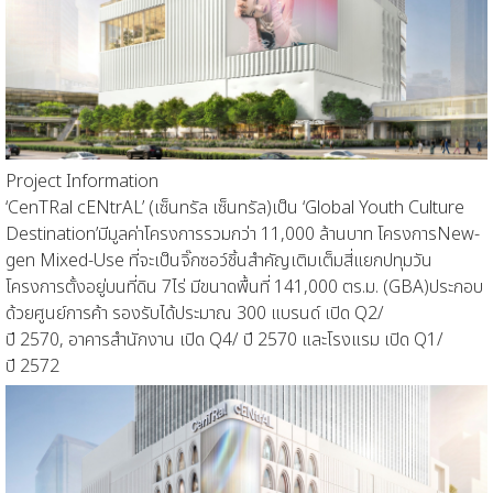
Project Information
‘
CenTRal cENtrAL
’ (
เซ็นทรัล
เซ็นทรัล
)
เป็น
‘Global Youth Culture
Destination’
มีมูลค่าโครงการรวมกว่า
11,000
ล้านบาท
โครงการ
New-
gen Mixed-Use
ที่จะเป็นจิ๊กซอว์ชิ้นสำคัญเติมเต็ม
สี่แยกปทุมวัน
โครงการ
ตั้งอยู่บนที่ดิน
7
ไร่ มีขนาดพื้นที่
141,000
ตร.ม.
(GBA)
ประกอบ
ด้วยศูนย์การค้า
รองรับได้ประมาณ
300
แบรนด์
เปิด
Q2/
ปี
2570
,
อาคารสำนักงาน
เปิด
Q4/
ปี
2570
และโรงแรม
เปิด
Q1/
ปี
2572