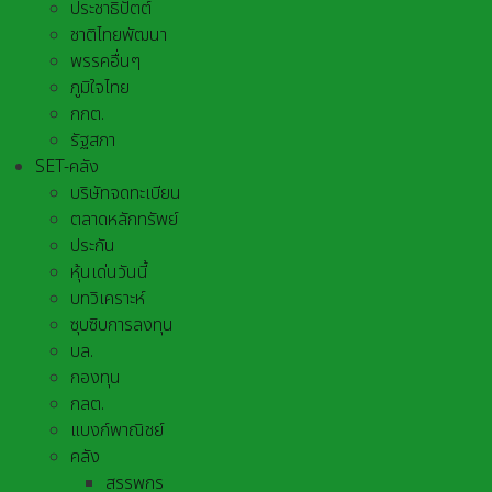
ประชาธิปัตต์
ชาติไทยพัฒนา
พรรคอื่นๆ
ภูมิใจไทย
กกต.
รัฐสภา
SET-คลัง
บริษัทจดทะเบียน
ตลาดหลักทรัพย์
ประกัน
หุ้นเด่นวันนี้
บทวิเคราะห์
ซุบซิบการลงทุน
บล.
กองทุน
กลต.
แบงก์พาณิชย์
คลัง
สรรพกร