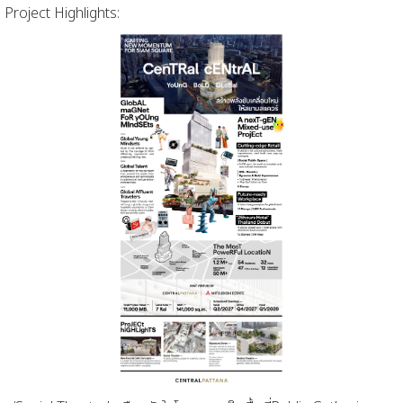
Project
Highlight
s
: