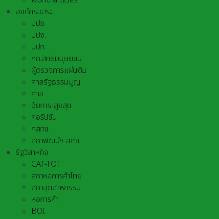
world articles
องค์กรอิสระ
ปปช.
ปปง.
ปปท.
กก.สิทธิมนุษยชน
ผู้ตรวจการแผ่นดิน
ศาลรัฐธรรมนูญ
ศาล
อัยการ-สูงสุด
คอรัปชั่น
กสทช.
สภาพัฒน์ฯ สศช.
รัฐวิสาหกิจ
CAT-TOT
สภาหอการค้าไทย
สภาอุตสาหกรรม
หอการค้า
BOI