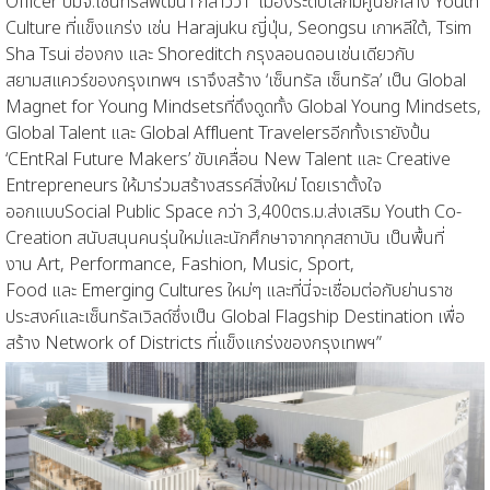
Officer
บมจ.เซ็นทรัลพัฒนา
กล่าวว่า
“
เมืองระดับโลกมีศูนย์กลาง
Youth
Culture
ที่แข็งแกร่ง
เช่น
Harajuku
ญี่ปุ่น
, Seongsu
เกาหลีใต้
, Tsim
Sha Tsui
ฮ่องกง และ
Shoreditch
กรุงลอนดอน
เช่นเดียวกับ
สยามสแควร์ของกรุงเทพฯ เราจึงสร้าง
‘
เซ็นทรัล เซ็นทรัล
’
เป็
น
Global
Magnet for Young Mindsets
ที่ดึงดูดทั้ง
Global Young Mindsets,
Global Talent
และ
Global Affluent Travelers
อีกทั้ง
เรา
ยัง
ปั้น
‘
CEntRal Future Makers’
ขับเคลื่อน
New Talent
และ
Creative
Entrepreneurs
ให้มาร่วมสร้างสรรค์สิ่งใหม่
โดยเราตั้งใจ
ออก
แบบ
S
ocial Public Space
กว่า
3,400
ตร.ม.
ส่งเสริม
Youth Co-
Creation
สนับสนุน
คนรุ่นใหม่
และ
นักศึกษาจากทุกสถาบัน
เป็นพื้นที่
งาน
Art,
Performance, Fashion, Music, Sport,
Food
และ
Emerging Cultures
ใหม่ๆ
และที่นี่จะ
เชื่อมต่อกับย่านราช
ประสงค์และเซ็นทรัลเวิลด์ซึ่งเป็น
Global Flagship Destination
เพื่อ
สร้าง
Network of Districts
ที่แข็งแกร่งของกรุงเทพฯ
”