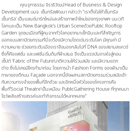
คุณ
จุฑาธรรม จิราธิวัฒน์
Head of Business & Design
Development
บมจ. เซ็นทรัลพัฒนา กล่าวว่
า “
เราตั้งใจให้
‘
เซ็นทรัล
เซ็นทรัล
’
เป็นแลนด์มาร์กใหม่และ
สร้าง
ภาพจำใหม่ของกรุงเทพฯ บนเวที
โลก
และ
เป็น
New Bangkok’s
Urban Scene
ด้วย
Public Rooftop
Garden
จุดชมเมือง
ที่
ผู้คนจากทั่วโลกอยากมาเช็กอิน
และที่สำคัญ
การ
ออกแบบสถาปัตยกรรมที่นี่จ
ะ
ต้อง
มีความ
โดดเด่นระดับโลก มีคุณค่า มี
ความหมาย
ช่วย
ยกระดับเม
ือง
เรา
จึง
มองกลับไปที่
DNA
ของ
สยามสแควร์
ซึ่งก็
คือแฟชั่น
และแฟชั่น
เริ่มต้นที่ผ้าเสมอ
จึงเป็นแรงบันดาลใจสู่
คอน
เซ็ปต์
‘
Fabric of the Future
’
มาตีความให้ร่วมสมัย
และมี
ความ
แตก
ต่าง
ซึ่ง
ไม่เคยมีใครทำมาก่อน
โดยการ
นำ
Fashion Forms
ของผ้ามาเป็น
ภาษาของตึกบน
Façade
นอกจากนี้ยัง
ผสาน
สถาปัตยกรรมร่วมสมัยเข้า
กับความทรงจำของพื้นที่
อีกด้วย
และอีกหนึ่งหัวใจของโครงการคือ
พื้นที่
‘Social Theatre’
เป็นเหมือน
Public
Gathering House
ที่
ทุกคนมา
โชว์
พลังสร้างสรรค์
และทำกิจกรรมได้หลากหลาย
”