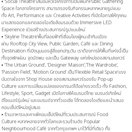
▪
‘
Social Theatre
’
เสมือนหัวใจโครงการเป็นพื้นที่
Public Gathering
Space
ใจกลางโครงการ
สามารถรองรับกิจกรรมหลากหลายรูปแบบ
ทั้ง
Art
, Performance
และ
Creative A
ctivities
ที่
เปิดโอกาสให้ทุกคน
มาแสดงออกและทดลองไอเดีย
ล้อมรอบด้วย
Immersive LED
Experience
ช่วยสร้างประสบการณ์รูปแบบใหม่
▪
‘
Skyline Theatre
’
พื้นที่ลอยฟ้าที่เชื่อมโยงผู้คนเข้ากับเมือง
ผ่าน
Rooftop City View, Public Garden, Café
และ
Dining
Destination
ที่เปิดมุมมองสู่สี่แยกปทุมวัน เราต้องการให้พื้นที่แห่งนี้เป็น
ทั้งจุดพักผ่อน จุดนัดพบ และเป็น
Gateway
แห่งใหม่ของ
สยามสแควร์
▪
‘The Urban Ground’, ‘Designer Maison’
,
‘The Wardrobe’,
‘Passion Field’, ‘Motion Ground’
เป
น
‘Flexible Retail Space’
แรง
บันดาลใจ
จาก
Shop Ho
use
ของ
สยามสแควร์
รองรับ
Pop-up
Culture
และการเปลี่ยนแปลงของเทรนด์ได้อย่างรวดเร็ว
ทั้ง
Fashion,
Lifestyle, Sport, Gadget
เปิดโอกาสให้แบรนด์ไทย แบรนด์เกิดใหม่
ดีไซเนอร์รุ่นใหม่ และแบรนด์จากทั่วเอเชีย ได้ทดลองไอเดียและนำเสนอ
คอนเซ็ปต์ใหม่อยู่เสมอ
▪
ร้านอาหารและคาเฟ่คอนเซ็ปต์ใหม่
ที่รวมประสบการณ์
Food
Culture
หลากหลายจากทั่วโลก
และรวม
ร้านดัง
Popular
Neighbourhood Café
จากทั่วกรุงเทพฯ
มาไว้ที่นี่ที่เดียว
ทั้ง