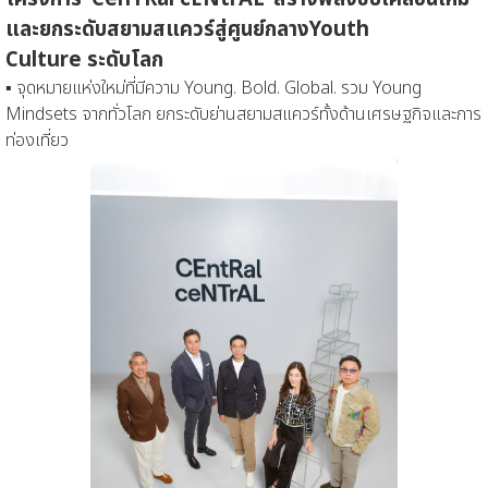
และยกระดับ
สยามสแควร์
สู่
ศูน
ย์กลาง
Youth
Culture
ระดับโลก
▪
จุดหมายแห่งใหม่
ที่มีความ
Young. Bold. Global.
รวม
Young
Mindsets
จ
าก
ทั่วโลก
ยกระดับย่าน
สยามสแควร์ทั้งด้าน
เศรษฐกิจ
และการ
ท่องเที่ยว