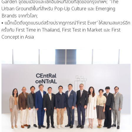
Garden
จุดชมเมืองและเช็คอินใหม่ที่สวยที่สุดของกรุงเทพฯ
;
‘
The
Urban
Ground
’
พื้นที่สำหรับ
Pop-Up Culture
และ
Emerging
Brands
จากทั่วโลก
;
▪
แม็กเน็ต
ดึงดูด
แบรนด์
สร้างปรากฏกา
รณ์
‘First Ever’
ให้สยามสแควร์อีก
ครั้งกับ
First Time in Thailand, First Test in Market
และ
First
Concept in Asia