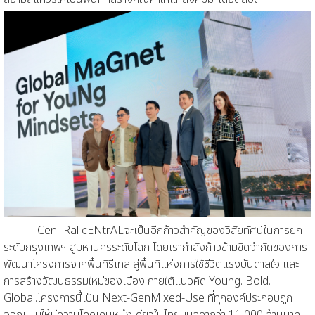
CenTRal cENtrAL
จะเป็นอีกก้าวสำคัญของวิสัยทัศน์ในการย
ก
ระดับกรุงเทพฯ
สู่
มหานครระดับโลก
โดยเรากำลังก้าวข้ามขีดจำ
กัดของการ
พัฒนาโครงการจากพื้นที่รีเทล สู่พื้นที่แห่งการใช้ชีวิต
แรงบันดาลใจ และ
การสร้างวัฒนธรรมใหม่ของเมือง ภายใต้แนวคิด
Young. Bold.
Global.
โครงการ
นี้
เป็น
Next-Gen
Mixed-Use
ที่
ทุกองค์ประกอบถูก
ออกแบบให้มีความโดดเด่นหนึ่งเดียวในไทย
มี
มูลค่ากว่า
11,000
ล้านบา
ท