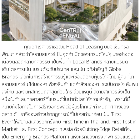
คุณ
อิศเรศ จิราธิวัฒน์
Head of Leasing
บมจ.เซ็นทรัล
พัฒนา
กล่าวว่า
“
สยามสแควร์เป็นจุดกำเนิดของ
เทรนด์ใหม่ๆ มาอย่างต่อ
เนื่องตลอดหลายทศวรรษ เป็นพื้นที่ที่
Local Bran
d
s
หลายแบรนด์
เติบโตสู่การเป็นแบรนด์ระดับประเทศ และเป็นเวทีสำคัญที่
Global
Brands
เลือกในการสร้างการรับรู้และเชื่อมต่อกับผู้บริโภคไทย ผู้คนที่มา
สยามสแควร์ไม่ได้มองหาเพียงสินค้า แต่กำลังมองหาแรงบันดาลใจ ค้นพบ
สิ่งใหม่ และสัมผัสเทรนด์ล่าสุดก่อนใคร ด้วยเหตุนี้ สยามสแควร์จึงเป็น
หนึ่งในทำเลยุทธศาสตร์ที่แบรนด์ชั้นนำทั่วโลกให้ความสำคัญ เพราะที่นี่
หมายถึงโอกาสในการสร้างอิทธิพลต่อผู้บริโภคและกำหนดทิศทางของ
ตลาดได้
เรา
จึง
จะ
สร้างปรากฏการณ์
ที่ไม่เคยทำมาก่อนเป็น
‘
First
Ever’
ให้สยามสแควร์อีกครั้งกับ
First
Time in Thailand, First Test in
Market
และ
First Concept in Asia
ด้วย
Cutting-Edge Retail
ที่จะ
เป็น
Emerging Brands Platform
แห่งแรกของกรุงเทพฯ รวมแบรนด์