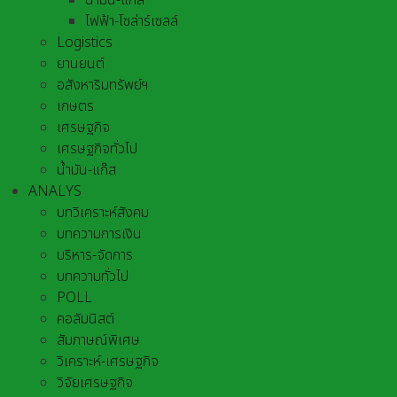
น้ำมัน-แก๊ส
ไฟฟ้า-โซล่าร์เซลล์
Logistics
ยานยนต์
อสังหาริมทรัพย์ฯ
เกษตร
เศรษฐกิจ
เศรษฐกิจทั่วไป
น้ำมัน-แก๊ส
ANALYS
บทวิเคราะห์สังคม
บทความการเงิน
บริหาร-จัดการ
บทความทั่วไป
POLL
คอลัมนิสต์
สัมภาษณ์พิเศษ
วิเคราะห์-เศรษฐกิจ
วิจัยเศรษฐกิจ