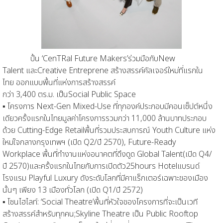
ปั้น
‘
CenTRal
Future Makers’
ร่วมมือกับ
New
Talent
และ
Creative Entreprene
สร้างสรรค์คัลเจอร์ใหม่
ที่แรกใน
ไทย
ออกแบบ
พื้นที่แห่งการสร้างสรรค์
กว่า
3,400
ตร.ม.
เป็น
Social
Public Space
▪
โครงการ
Next-Gen Mixed-Use
ที่
ทุกองค์ประกอบมีคอนเซ็ปต์หนึ่ง
เดียวครั้งแรกในไทย
มูลค่าโครงการรวมกว่า
11,000
ล้านบาท
ประกอบ
ด้วย
Cutting-Edge Retail
พื้นที่รวมประสบการณ์
Youth Culture
แห่ง
ใหม่ใจกลางกรุงเทพฯ
(เปิด
Q2/
ปี
2570)
,
Future-Ready
Workpla
ce
พื้นที่ทำงานแห่งอนาคตที่ดึงดูด
Global Talent
(
เปิด
Q4/
ปี
2570)
และครั้งแรกในไทยกับ
การเปิดตัว
25hours Hotel
แบรนด์
โรงแรม
Playful Luxury
ดังระดับโลกที่มี
คาแร็กเตอร์เฉพาะของเมือง
นั้นๆ เพียง
13
เมืองทั่วโลก
(
เปิด
Q1/
ปี
2572)
▪
โซน
ไฮไลท์
:
‘
Social Theatre
’
พื้
นที่
หัว
ใจ
ของ
โครงการที่จะเป็น
เวที
สร้างสรรค์
สำหรับทุกคน
;
Skyline Theatre
เป็น
Public Rooftop