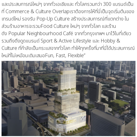
และประสบการณ์ใหม่ๆ จากทั่วเอเชี
ย
และ ทั่วโลกรวมกว่า
300
แบรนด์
เป็น
ที่
Commerce & Culture Overlap
เราต้องการให้ที่นี่เป็นจุดเริ่มต้นของ
เทรนด์ใหม่
รองรับ
Pop-Up Culture
สร้างประสบการณ์ที่แตกต่าง
ใน
ส่วนร้านอาหา
รจะ
รวม
Food Culture
ใหม่ๆ จากทั่วโลก และ
ร้าน
ดัง
Popular Neighbourhood Café
จากทั่วกรุงเทพฯ
มาไว้ในที่เดียว
รวมถึงดึงดูดแบรนด์
Sport & Active Lifestyle
และ
Hobby &
Culture
ที่กำลังเป็นกระแสจากทั่วโลก ทำให้ทุกครั้งที่มาที่นี่ได้ประสบการณ์
ใหม่ที่ไม่เหมือนเดิมเสมอ
Fun, Fast, Flexible
”