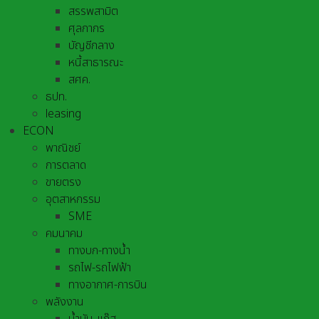
สรรพสามิต
ศุลกากร
บัญชีกลาง
หนี้สาธารณะ
สศค.
ธปท.
leasing
ECON
พาณิชย์
การตลาด
ขายตรง
อุตสาหกรรม
SME
คมนาคม
ทางบก-ทางน้ำ
รถไฟ-รถไฟฟ้า
ทางอากาศ-การบิน
พลังงาน