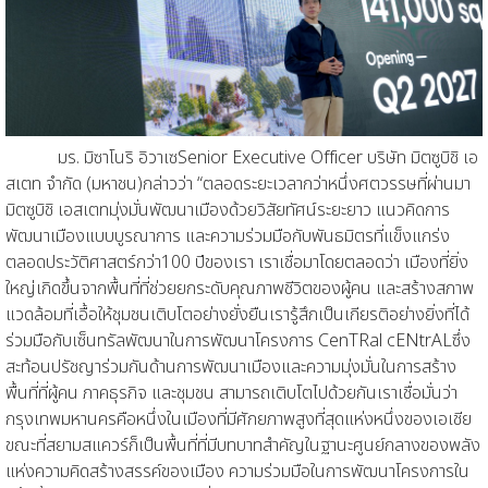
มร.
มิซาโนริ อิวาเซ
Senior Executive Officer
บริษัท มิตซูบิชิ เอ
สเตท จำกัด (มหาชน)
กล่าวว่า
“
ตลอดระยะเวลากว่าหนึ่งศตวรรษที่ผ่านมา
มิตซูบิชิ เอสเตท
มุ่งมั่นพัฒนาเมืองด้วยวิสัยทัศน์ระยะยาว แนวคิดการ
พัฒนาเมืองแบบบูรณาการ และความร่วมมือกับพันธมิตรที่แข็งแกร่ง
ตลอดประวัติศาสตร์กว่า
100
ปีของเรา เราเชื่อมาโดยตลอดว่า เมืองที่ยิ่ง
ใหญ่เกิดขึ้นจากพื้นที่ที่ช่วยยกระดับคุณภาพชีวิตของผู้คน และสร้างสภาพ
แวดล้อมที่เอื้
อให้ชุมชนเติบโตอย่างยั่งยืน
เรารู้สึกเป็นเกียรติอย่างยิ่งที่ได้
ร่วมมือกับเซ็นทรัลพัฒนาในการพัฒนาโครงการ
CenTRal cENtrAL
ซึ่ง
สะท้อนปรัชญาร่วมกันด้านการพัฒนาเมืองและความมุ่งมั่นในการสร้าง
พื้นที่ที่
ผู้คน ภาคธุรกิจ และชุมชน สามารถเติบโตไปด้วยกัน
เรา
เชื่อมั่น
ว่า
กรุงเทพมหานครคือหนึ่งในเมืองที่มีศักยภาพสูงที่สุดแห่งหนึ่งของเอเชีย
ขณะที่สยามสแควร์ก็เป็นพื้นที่ที่มีบทบาทสำคัญในฐานะศูนย์กลางของพลัง
แห่งความคิดสร้างสรรค์ของเมือง
ความร่วมมือในการพัฒนาโครงการใน