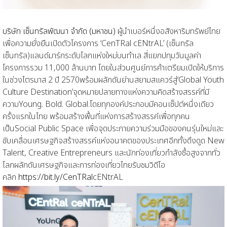
บริษัท เซ็นทรัลพัฒนา จำกัด (มหาชน)
ผู้นำเบอร์หนึ่งอสังหาริมทรัพย์ไทย
เพื่อ
ความยั่งยืน
เปิดตัว
โครงการ
‘
CenTRal cENtrAL
’ (
เซ็นทรัล
เซ็นทรัล)
แลนด์มาร์กระดับโลกแห่งใหม่บนทำเล
สี่แยกปทุมวัน
มูลค่า
โครงการรวม
11,000
ล้านบาท
โดยในส่วนศูนย์การค้า
เตรียม
เปิดให้บริการ
ในช่วงไตรมาส
2
ปี
2570
พร้อม
ผลักดัน
ย่าน
สยามสแควร์สู่
‘
Globa
l Youth
Culture D
estination
’
จุดหมายปลายทางแห่งความคิดสร้างสรรค์
ที่มี
ความ
Young
.
Bold
.
Global
.
โดย
ทุกองค์ประกอบมีคอนเซ็ปต์หนึ่งเดียว
ครั้งแรกในไท
ย
พร้อมสร้าง
พื้นที่แห่งการสร้า
ง
สรรค์เพื่อทุกคน
เป็น
Social Public Space
เพื่อจุดประกายความร่วมมือของคนรุ่นใหม่และ
ขับเคลื่อนเศรษฐกิจสร้างสรรค์แห่งอนาคตของประเทศ
อีกทั้ง
ดึงดูด
New
Talent, Creative Entrepreneurs
และ
นักท่องเที่ยวกำลังซื้อสูงจาก
ทั่ว
โลก
ผลักดันเศรษฐกิจและ
การท่องเที่ยวไทย
รับชมวิดีโอ
คลิก
https://bit.ly/CenTRal
c
ENtrAL