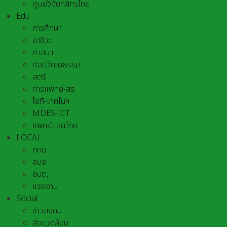
ศูนย์วิจัยกสิกรไทย
Edu
การศึกษา
อาชีวะ
ศาสนา
ศิลปวัฒนธรรม
สตรี
การแพทย์-สธ
ไอที-เทคโนฯ
MDES-ICT
แพทย์แผนไทย
LOCAL
กทม.
อบจ.
อบต,
แรงงาน
Social
ข่าวสังคม
สิ่งแวดล้อม