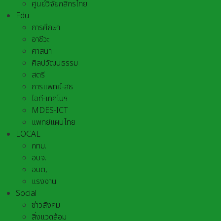
ศูนย์วิจัยกสิกรไทย
Edu
การศึกษา
อาชีวะ
ศาสนา
ศิลปวัฒนธรรม
สตรี
การแพทย์-สธ
ไอที-เทคโนฯ
MDES-ICT
แพทย์แผนไทย
LOCAL
กทม.
อบจ.
อบต,
แรงงาน
Social
ข่าวสังคม
สิ่งแวดล้อม