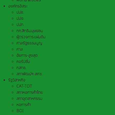
world articles
องค์กรอิสระ
ปปช.
ปปง.
ปปท.
กก.สิทธิมนุษยชน
ผู้ตรวจการแผ่นดิน
ศาลรัฐธรรมนูญ
ศาล
อัยการ-สูงสุด
คอรัปชั่น
กสทช.
สภาพัฒน์ฯ สศช.
รัฐวิสาหกิจ
CAT-TOT
สภาหอการค้าไทย
สภาอุตสาหกรรม
หอการค้า
BOI