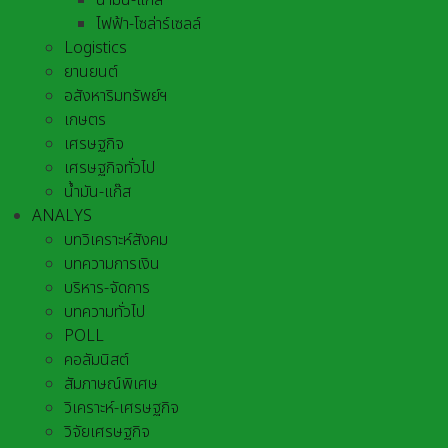
น้ำมัน-แก๊ส
ไฟฟ้า-โซล่าร์เซลล์
Logistics
ยานยนต์
อสังหาริมทรัพย์ฯ
เกษตร
เศรษฐกิจ
เศรษฐกิจทั่วไป
น้ำมัน-แก๊ส
ANALYS
บทวิเคราะห์สังคม
บทความการเงิน
บริหาร-จัดการ
บทความทั่วไป
POLL
คอลัมนิสต์
สัมภาษณ์พิเศษ
วิเคราะห์-เศรษฐกิจ
วิจัยเศรษฐกิจ