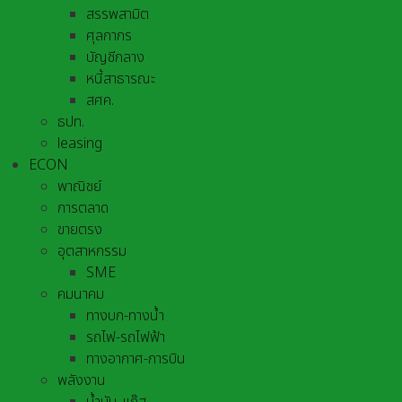
สรรพสามิต
ศุลกากร
บัญชีกลาง
หนี้สาธารณะ
สศค.
ธปท.
leasing
ECON
พาณิชย์
การตลาด
ขายตรง
อุตสาหกรรม
SME
คมนาคม
ทางบก-ทางน้ำ
รถไฟ-รถไฟฟ้า
ทางอากาศ-การบิน
พลังงาน