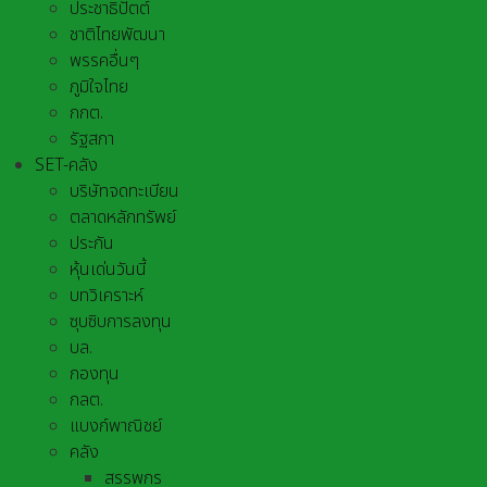
ประชาธิปัตต์
ชาติไทยพัฒนา
พรรคอื่นๆ
ภูมิใจไทย
กกต.
รัฐสภา
SET-คลัง
บริษัทจดทะเบียน
ตลาดหลักทรัพย์
ประกัน
หุ้นเด่นวันนี้
บทวิเคราะห์
ซุบซิบการลงทุน
บล.
กองทุน
กลต.
แบงก์พาณิชย์
คลัง
สรรพกร