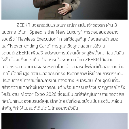
ZEEKR มุ่งยกระดับประสบการณ์การเป็นเจ้าของรถ ผ่าน 3
แนวทาง ได้แก่ "Speed is the New Luxury" การตอบสนองอย่าง
รวดเร็ว "Flawless Execution" การให้ข้อมูลที่ถูกต้องและสม่ำเสมอ
และ"Never-ending Care" การดูแลเชิงรุกตลอดการใช้งาน
รถยนต์ ZEEKR เพื่อสร้างประสบการณ์สุดเอ็กซ์คลูซีฟตั้งแต่ก่อนตัดสิน
ใจซื้อ ไปจนถึงการเป็นเจ้าของรถในระยะยาว โดย ZEEKR ได้ผสาน
นวัตกรรมยานยนต์อัจฉริยะระดับโลก นำเสนอรถไฟฟ้าที่เป็นเลิศทางด้าน
เทคโนโลยีชั้นสูง ความปลอดภัยที่ทรงประสิทธิภาพ ให้เข้ากับการยกระดับ
ประสบการณ์การขับขี่และการเดินทางอย่างเหนือระดับ ด้วยจุดยืนที่จะ
สร้างความแตกต่างในตลาดรถยนต์ พร้อมเตรียมสร้างปรากฏการณ์ครั้ง
ใหม่ในงาน Motor Expo 2026 ซึ่งจะเป็นเวทีสำคัญในการถ่ายทอดวิสัย
ทัศน์บทใหม่ของแบรนด์สู่ผู้บริโภคไทย ซึ่งทั้งหมดนี้จะเป็นแรงขับเคลื่อน
สำคัญที่ทำให้แบรนด์เติบโตในไทยอย่างยั่งยืน