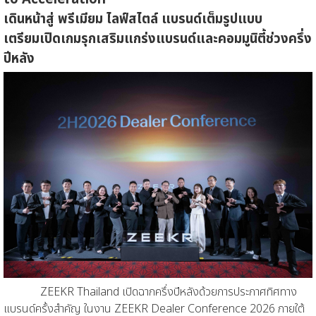
เดินหน้าสู่
พรีเมียม ไลฟ์สไตล์ แบรนด์
เต็มรูปแบบ
เตรียม
เปิดเกมรุก
เสริมแกร่งแบรนด์และคอมมูนิตี้
ช่วง
ครึ่ง
ปีหลัง
ZEEKR Thailand
เปิดฉากครึ่งปีหลังด้วยการประกาศทิศทาง
แบรนด์ครั้งสำคัญ ในงาน
ZEEKR Dealer Conference 2026
ภายใต้