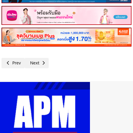
Previous article: สมาคมยานยนต์ไฟฟ้าไทย โชว์ศักยภาพ จัดงานเเสดงนวัตกรร
Next article: EVAT เปิดวิสัยทัศน์คณะทำงาน EVAT วาระ 20
Prev
Next