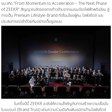
แนวคิด "
From Momentum to Acceleration – The Next Phase
of ZEEKR"
สัญญาณชัดของการก้าวข้ามจากแบรนด์รถไฟฟ้าพรีเมียม สู่
การเป็น
Premium Lifestyle Brand
ที่เชื่อมโยงผู้คน ไลฟ์สไตล์ และ
ประสบการณ์เข้าด้วยกันอย่างเต็มรูปแบบ
ในครึ่งปีนี้ ZEEKR จะยังให้ความสำคัญกับการสร้างความเชื่อมั่น
ในแบรนด์ (Brand Trust) ผ่านความร่วมมือกับพันธมิตรด้านไลฟ์สไตล์