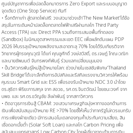
ศูนย์บัญชาการเพื่อปลดล็อกมาตรการ Zero Export และระบบอนุญาต
จุดเดียว (One Stop Service) ทันที
• รื้อกติกาเก่า สู่ตลาดไฟเสรี: วงเสวนาช่วงเช้า'The New Market'ได้ข้อ
สรุปในการเดินหน้าปลดล็อกตลาดไฟฟ้าเสรีผ่านกลไก Third Party
Access (TPA) และ Direct PPA รวมถึงการเสนอพื้นที่ทดลอง
(Sandbox) ในนิคมอุตสาหกรรมและเขต EEC เพื่อผลักดันแผน PDP
2026 ให้บรรลุเป้าหมายพลังงานสะอาดทะลุ 70% โดยได้รับเกียรติจาก
วิทยากรผู้ทรงคุณวุฒิ ได้แก่ คุณชูศักดิ์ วงษ์สวัสดิ์, ดร.เจษฎ์ โทณะวณิก
และนายชัพมนต์ จันทรพงศ์พันธุ์ ร่วมแลกเปลี่ยนมุมมอง
• ปั้นวิศวกรพันธุ์ใหม่สู้เป้าหมายโลก: ช่วงบ่ายในเซสชันพิเศษ'Thailand
Skill Bridge'ได้เจาะลึกถึงการอัปสกิลและรีสกิลแรงงานวิศวกรให้พร้อม
คุมระบบ Smart Grid และ ESS เพื่อรองรับเป้าหมาย NDC 3.0 นำโดย
ดร.สุธิดา พิริยะการสกุล จาก สอวช., รศ.ดร.จินตวัฒน์ ไชยชนะวงศ์ จาก
บพข. และ รศ.ดร.ขวัญชัย ลีเผ่าพันธุ์ จากสภาวิศวกร
• ติดอาวุธการเงินสู้ CBAM: วงเสวนาเศรษฐกิจมุ่งหาทางออกด้านการ
เงินเพื่อสนับสนุนเป้าหมาย RE >70% โดยชี้ให้เห็นว่าภาครัฐไม่ควรแบกรับ
ภาระเพียงฝ่ายเดียว มีการเสนอโมเดลกองทุนค้ำประกันความเสี่ยง, สิน
เชื่อดอกเบี้ยต่ำ (Solar Soft Loan) และกลไก Carbon Pricing เพื่อ
สนับสนุนยุทธศาสตร์ Low Carbon City โดยผู้เชี่ยวชาญด้านการเงิน