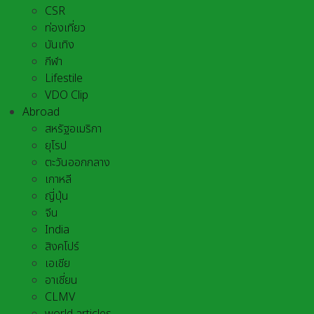
CSR
ท่องเที่ยว
บันเทิง
กีฬา
Lifestile
VDO Clip
Abroad
สหรัฐอเมริกา
ยุโรป
ตะวันออกกลาง
เกาหลี
ญี่ปุ่น
จีน
India
สิงคโปร์
เอเชีย
อาเชี่ยน
CLMV