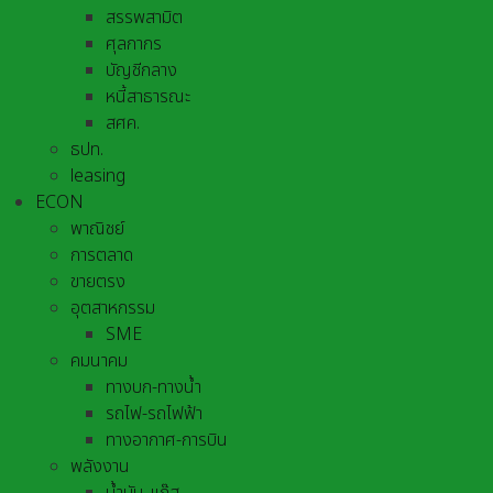
สรรพสามิต
ศุลกากร
บัญชีกลาง
หนี้สาธารณะ
สศค.
ธปท.
leasing
ECON
พาณิชย์
การตลาด
ขายตรง
อุตสาหกรรม
SME
คมนาคม
ทางบก-ทางน้ำ
รถไฟ-รถไฟฟ้า
ทางอากาศ-การบิน
พลังงาน