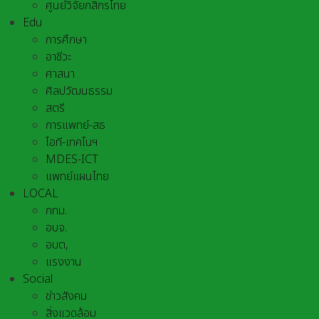
ศูนย์วิจัยกสิกรไทย
Edu
การศึกษา
อาชีวะ
ศาสนา
ศิลปวัฒนธรรม
สตรี
การแพทย์-สธ
ไอที-เทคโนฯ
MDES-ICT
แพทย์แผนไทย
LOCAL
กทม.
อบจ.
อบต,
แรงงาน
Social
ข่าวสังคม
สิ่งแวดล้อม