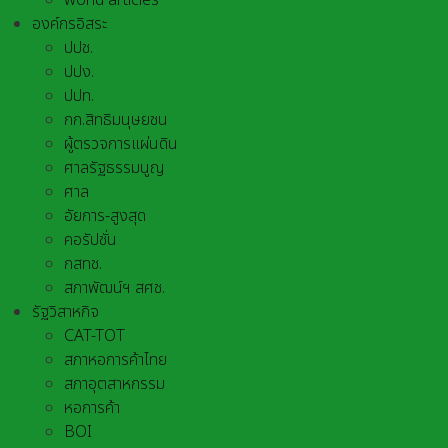
world articles
องค์กรอิสระ
ปปช.
ปปง.
ปปท.
กก.สิทธิมนุษยชน
ผู้ตรวจการแผ่นดิน
ศาลรัฐธรรมนูญ
ศาล
อัยการ-สูงสุด
คอรัปชั่น
กสทช.
สภาพัฒน์ฯ สศช.
รัฐวิสาหกิจ
CAT-TOT
สภาหอการค้าไทย
สภาอุตสาหกรรม
หอการค้า
BOI