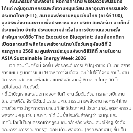
คณะกรรมการพลังงาน หอการค้าไทย พร้อมด้วยพันธมิตร
ได้แก่ กลุ่มอุตสาหกรรมพลังงานหมุนเวียน สภาอุตสาหกรรมแห่ง
ประเทศไทย (FTI), สมาคมพลังงานหมุนเวียนไทย (อาร์อี 100),
มูลนิธิพลังงานสะอาดเพื่อประชาชน และ บริษัท อินฟอร์มา มาเก็ตส์
ประเทศไทย จำกัด ประสบความสำเร็จในการจัดงานเสวนาครั้ง
สำคัญภายใต้ชื่อ'The Execution Blueprint: ปลดล็อกกติกา
เปิดตลาดเสรี พลิกโฉมพลังงานไทย'เมื่อวันพฤหัสบดีที่ 2
กรกฎาคม 2569 ณ ศูนย์การประชุมแห่งชาติสิริกิติ์ ภายในงาน
ASIA Sustainable Energy Week 2026
เวทีเสวนาในครั้งนี้ จัดขึ้นเพื่อยกระดับการแก้ปัญหาเชิงนโยบาย สู่การ
กางแผนปฏิบัติการแบบ 'How-to'ที่จับต้องและนำไปใช้ได้จริง ภายในงาน
มีการระดมสมองและข้อเสนอแนะเชิงลึกจากผู้เชี่ยวชาญในทุกมิติ โด
ยมีไฮไลต์สำคัญดังนี้:
• ชี้เป้าปัญหาและเสนอทางออกทันที: งานเริ่มต้นด้วยการกล่าวเปิดงาน
โดย นายพิชัย จิราธิวัฒน์ ประธานคณะกรรมการพลังงาน หอการค้าไทย
ตามด้วยการปาฐกถาจาก นายนที สิทธิประศาสน์ ประธานกลุ่มอุตสาหกรรม
พลังงานหมุนเวียน ส.อ.ท. ที่ได้เน้นย้ำประเด็นสำคัญว่า'เงินทุนและ
เทคโนโลยีไม่ใช่อุปสรรคเท่ากฎระเบียบที่ล้าหลัง'พร้อมเสนอให้รัฐเร่งตั้ง
คณะกรรมการร่วมภาครัฐ-เอกชนด้านพลังงาน (กรอ.พลังงาน) ขึ้นเป็น