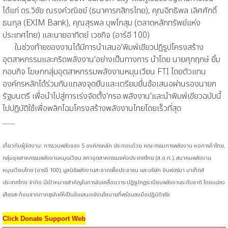
ได้แก่ ดร.วิชัย ณรงค์วณิชย์ (ธนาคารกสิกรไทย), คุณอิทธิพล เลิศศักดิ์
ธนกุล (EXIM Bank), คุณสุรพล บุพโกสุม (ตลาดหลักทรัพย์แห่ง
ประเทศไทย) และนายอาทิตย์ เวชกิจ (อาร์อี 100)
ในช่วงท้ายของงานได้มีการนำเสนอ'พิมพ์เขียวปฏิรูปโครงสร้าง
อุตสาหกรรมและกริดพลังงาน'อย่างเป็นทางการ นำโดย นายศุภฤกษ์ ยิ้ม
กอบกิจ โฆษกกลุ่มอุตสาหกรรมพลังงานหมุนเวียน FTI โดยตัวแทน
องค์กรหลักได้ร่วมกันแถลงจุดยืนและเตรียมยื่นข้อเสนอผ่านรองนายก
รัฐมนตรี เพื่อนำไปสู่การเร่งจัดตั้ง'กรอ.พลังงาน'และนำพิมพ์เขียวฉบับนี้
ไปปฏิบัติใช้เพื่อพลิกโฉมโครงสร้างพลังงานไทยโดยเร็วที่สุด
______
เกี่ยวกับผู้จัดงาน: การรวมพลังของ 5 องค์กรหลัก ประกอบด้วย คณะกรรมการพลังงาน หอการค้าไทย,
กลุ่มอุตสาหกรรมพลังงานหมุนเวียน สภาอุตสาหกรรมแห่งประเทศไทย (ส.อ.ท.), สมาคมพลังงาน
หมุนเวียนไทย (อาร์อี 100), มูลนิธิพลังงานสะอาดเพื่อประชาชน และบริษัท อินฟอร์มา มาเก็ตส์
ประเทศไทย จำกัด มีเป้าหมายสำคัญในการขับเคลื่อนวาระปฏิรูปกฎระเบียบพลังงานระดับชาติ โดยแปลง
เสียงสะท้อนจากภาคธุรกิจให้เป็นข้อเสนอเชิงนโยบายที่พร้อมลงมือปฏิบัติจริง
Click Donate Support Web