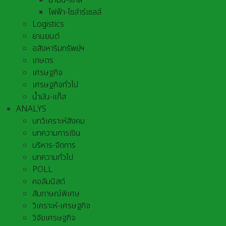
น้ำมัน-แก๊ส
ไฟฟ้า-โซล่าร์เซลล์
Logistics
ยานยนต์
อสังหาริมทรัพย์ฯ
เกษตร
เศรษฐกิจ
เศรษฐกิจทั่วไป
น้ำมัน-แก๊ส
ANALYS
บทวิเคราะห์สังคม
บทความการเงิน
บริหาร-จัดการ
บทความทั่วไป
POLL
คอลัมนิสต์
สัมภาษณ์พิเศษ
วิเคราะห์-เศรษฐกิจ
วิจัยเศรษฐกิจ