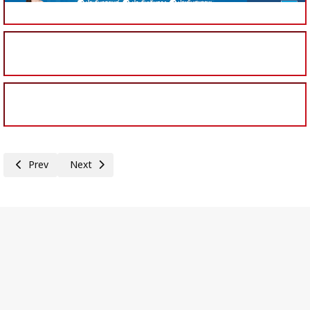
Previous article: 'เอกนัฏ'ขานรับข้อสั่งการนายกฯ ผลักดันมติ กบง. ปรับลดร
Next article: สนพ.เผย 3 เดือนแรกปี 69 การใช้พลังงานเพิ่ม
Prev
Next