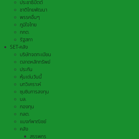
ประชาธิปัตต์
ชาติไทยพัฒนา
พรรคอื่นๆ
ภูมิใจไทย
กกต.
รัฐสภา
SET-คลัง
บริษัทจดทะเบียน
ตลาดหลักทรัพย์
ประกัน
หุ้นเด่นวันนี้
บทวิเคราะห์
ซุบซิบการลงทุน
บล.
กองทุน
กลต.
แบงก์พาณิชย์
คลัง
สรรพกร