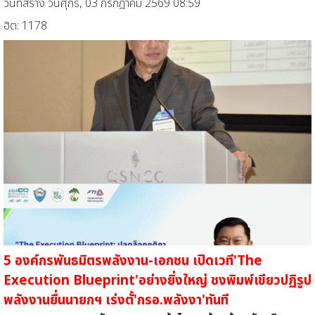
วันที่สร้าง วันศุกร์, 03 กรกฎาคม 2569 08:59
ฮิต: 1178
5 องค์กรพันธมิตรพลังงาน-เอกชน เปิดเวที'The
Execution Blueprint'อย่างยิ่งใหญ่ ชงพิมพ์เขียวปฏิรูป
พลังงานยื่นนายกฯ เร่งตั้'กรอ.พลังงา'ทันที