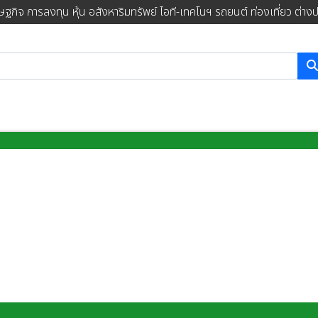
ษฐกิจ การลงทุน หุ้น อสังหาริมทรัพย์ ไอที-เทคโนฯ รถยนต์ ท่องเที่ยว ต่าง
การค้นหา