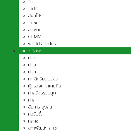
จีน
India
สิงคโปร์
เอเชีย
อาเชี่ยน
CLMV
world articles
องค์กรอิสระ
ปปช.
ปปง.
ปปท.
กก.สิทธิมนุษยชน
ผู้ตรวจการแผ่นดิน
ศาลรัฐธรรมนูญ
ศาล
อัยการ-สูงสุด
คอรัปชั่น
กสทช.
สภาพัฒน์ฯ สศช.