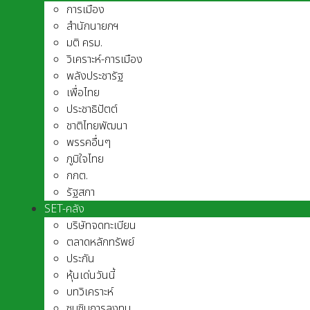
การเมือง
สำนักนายกฯ
มติ ครม.
วิเคราะห์-การเมือง
พลังประชารัฐ
เพื่อไทย
ประชาธิปัตต์
ชาติไทยพัฒนา
พรรคอื่นๆ
ภูมิใจไทย
กกต.
รัฐสภา
SET-คลัง
บริษัทจดทะเบียน
ตลาดหลักทรัพย์
ประกัน
หุ้นเด่นวันนี้
บทวิเคราะห์
ซุบซิบการลงทุน