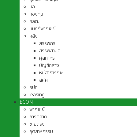
บล.
กองทุน
กลต.
แบงก์พาณิชย์
คลัง
สรรพกร
สรรพสามิต
ศุลกากร
บัญชีกลาง
หนี้สาธารณะ
สศค.
ธปท.
leasing
ECON
พาณิชย์
การตลาด
ขายตรง
อุตสาหกรรม