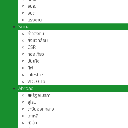
อบจ.
อบต,
แรงงาน
Social
ข่าวสังคม
สิ่งแวดล้อม
CSR
ท่องเที่ยว
บันเทิง
กีฬา
Lifestile
VDO Clip
Abroad
สหรัฐอเมริกา
ยุโรป
ตะวันออกกลาง
เกาหลี
ญี่ปุ่น