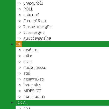
บทความทั่วไป
POLL
คอลัมนิสต์
สัมภาษณ์พิเศษ
วิเคราะห์-เศรษฐกิจ
วิจัยเศรษฐกิจ
ศูนย์วิจัยกสิกรไทย
Edu
การศึกษา
อาชีวะ
ศาสนา
ศิลปวัฒนธรรม
สตรี
การแพทย์-สธ
ไอที-เทคโนฯ
MDES-ICT
แพทย์แผนไทย
LOCAL
กทม.