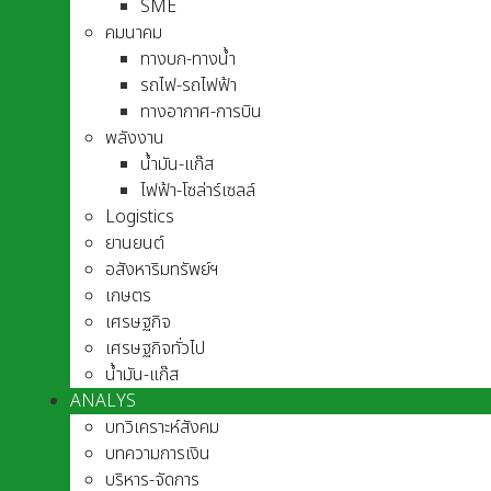
SME
คมนาคม
ทางบก-ทางน้ำ
รถไฟ-รถไฟฟ้า
ทางอากาศ-การบิน
พลังงาน
น้ำมัน-แก๊ส
ไฟฟ้า-โซล่าร์เซลล์
Logistics
ยานยนต์
อสังหาริมทรัพย์ฯ
เกษตร
เศรษฐกิจ
เศรษฐกิจทั่วไป
น้ำมัน-แก๊ส
ANALYS
บทวิเคราะห์สังคม
บทความการเงิน
บริหาร-จัดการ