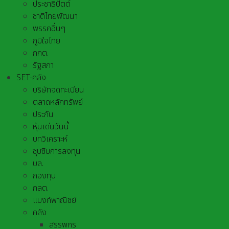
ประชาธิปัตต์
ชาติไทยพัฒนา
พรรคอื่นๆ
ภูมิใจไทย
กกต.
รัฐสภา
SET-คลัง
บริษัทจดทะเบียน
ตลาดหลักทรัพย์
ประกัน
หุ้นเด่นวันนี้
บทวิเคราะห์
ซุบซิบการลงทุน
บล.
กองทุน
กลต.
แบงก์พาณิชย์
คลัง
สรรพกร