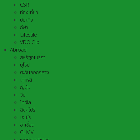
CSR
ท่องเที่ยว
บันเทิง
กีฬา
Lifestile
VDO Clip
Abroad
สหรัฐอเมริกา
ยุโรป
ตะวันออกกลาง
เกาหลี
ญี่ปุ่น
จีน
India
สิงคโปร์
เอเชีย
อาเชี่ยน
CLMV