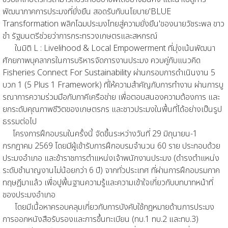
พัฒนาภาคการประมงที่ยั่งยืน สอดรับกับนโยบาย'BLUE
Transformation พลิกโฉมประมงไทยสู่ความยั่งยืน'ของนายวัชระพล ขาว
ขำ รัฐมนตรีช่วยว่าการกระทรวงเกษตรและสหกรณ์
ในมิติ L : Livelihood & Local Empowerment ที่มุ่งเน้นพัฒนา
ศักยภาพบุคลากรในการบริหารจัดการงานประมง ควบคู่กับแนวคิด
Fisheries Connect For Sustainability ผ่านกรอบการดำเนินงาน 5
บวก 1 (5 Plus 1 Framework) ที่ให้ความสำคัญกับการทำงาน ผ่านการบู
รณาการความร่วมมือกับภาคีเครือข่าย เพื่อตอบสนองความต้องการ และ
ยกระดับคุณภาพชีวิตของเกษตรกร และชาวประมงในพื้นที่ได้อย่างเป็นรูป
ธรรมต่อไป
โครงการฝึกอบรมในครั้งนี้ จัดขึ้นระหว่างวันที่ 29 มิถุนายน-1
กรกฎาคม 2569 โดยมีผู้เข้ารับการฝึกอบรมจำนวน 60 ราย ประกอบด้วย
ประมงอำเภอ และข้าราชการตำแหน่งเจ้าพนักงานประมง (ดำรงตำแหน่ง
ระดับชำนาญงานไม่น้อยกว่า 6 ปี) จากทั่วประเทศ ที่ผ่านการฝึกอบรมภาค
ทฤษฎีมาแล้ว เพื่อปูพื้นฐานความรู้และความเข้าใจเกี่ยวกับบทบาทหน้าที่
ของประมงอำเภอ
โดยมีเนื้อหาครอบคลุมเกี่ยวกับการบังคับใช้กฎหมายด้านการประมง
การออกหนังสือรับรองและการขึ้นทะเบียน (ทบ.1 ทบ.2 และทบ.3)