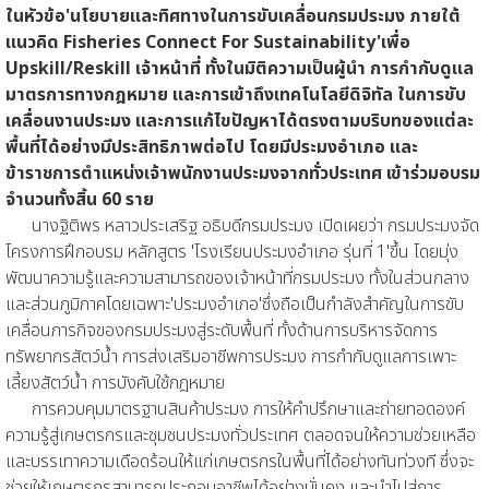
ในหัวข้อ'นโยบายและทิศทางในการขับเคลื่อนกรมประมง ภายใต้
แนวคิด Fisheries Connect For Sustainability'เพื่อ
Upskill/Reskill เจ้าหน้าที่ ทั้งในมิติความเป็นผู้นำ การกำกับดูแล
มาตรการทางกฎหมาย และการเข้าถึงเทคโนโลยีดิจิทัล ในการขับ
เคลื่อนงานประมง และการแก้ไขปัญหาได้ตรงตามบริบทของแต่ละ
พื้นที่ได้อย่างมีประสิทธิภาพต่อไป โดยมีประมงอำเภอ และ
ข้าราชการตำแหน่งเจ้าพนักงานประมงจากทั่วประเทศ เข้าร่วมอบรม
จำนวนทั้งสิ้น 60 ราย
นางฐิติพร หลาวประเสริฐ อธิบดีกรมประมง เปิดเผยว่า กรมประมงจัด
โครงการฝึกอบรม หลักสูตร 'โรงเรียนประมงอำเภอ รุ่นที่ 1'ขึ้น โดยมุ่ง
พัฒนาความรู้และความสามารถของเจ้าหน้าที่กรมประมง ทั้งในส่วนกลาง
และส่วนภูมิภาคโดยเฉพาะ'ประมงอำเภอ'ซึ่งถือเป็นกำลังสำคัญในการขับ
เคลื่อนภารกิจของกรมประมงสู่ระดับพื้นที่ ทั้งด้านการบริหารจัดการ
ทรัพยากรสัตว์น้ำ การส่งเสริมอาชีพการประมง การกำกับดูแลการเพาะ
เลี้ยงสัตว์น้ำ การบังคับใช้กฎหมาย
การควบคุมมาตรฐานสินค้าประมง การให้คำปรึกษาและถ่ายทอดองค์
ความรู้สู่เกษตรกรและชุมชนประมงทั่วประเทศ ตลอดจนให้ความช่วยเหลือ
และบรรเทาความเดือดร้อนให้แก่เกษตรกรในพื้นที่ได้อย่างทันท่วงที ซึ่งจะ
ช่วยให้เกษตรกรสามารถประกอบอาชีพได้อย่างมั่นคง และนำไปสู่การ