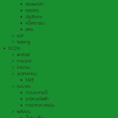
สรรพสามิต
ศุลกากร
บัญชีกลาง
หนี้สาธารณะ
สศค.
ธปท.
leasing
ECON
พาณิชย์
การตลาด
ขายตรง
อุตสาหกรรม
SME
คมนาคม
ทางบก-ทางน้ำ
รถไฟ-รถไฟฟ้า
ทางอากาศ-การบิน
พลังงาน