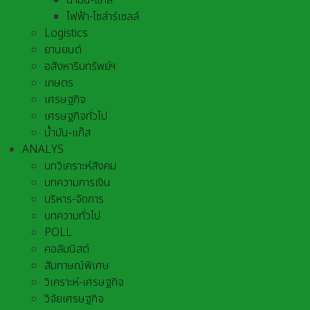
น้ำมัน-แก๊ส
ไฟฟ้า-โซล่าร์เซลล์
Logistics
ยานยนต์
อสังหาริมทรัพย์ฯ
เกษตร
เศรษฐกิจ
เศรษฐกิจทั่วไป
น้ำมัน-แก๊ส
ANALYS
บทวิเคราะห์สังคม
บทความการเงิน
บริหาร-จัดการ
บทความทั่วไป
POLL
คอลัมนิสต์
สัมภาษณ์พิเศษ
วิเคราะห์-เศรษฐกิจ
วิจัยเศรษฐกิจ