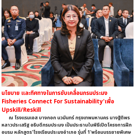
นโยบาย และทิศทางในการขับเคลื่อนกรมประมง
Fisheries Connect For Sustainability'เพื่อ
Upskill/Reskill
ณ โรงแรมเอส บางกอก นวมินทร์ กรุงเทพมหานคร นางฐิติพร
หลาวประเสริฐ อธิบดีกรมประมง เป็นประธานในพิธีเปิดโครงการฝึก
อบรม หลักสูตร'โรงเรียนประมงอำเภอ รุ่นที่ 1'พร้อมบรรยายพิเศษ