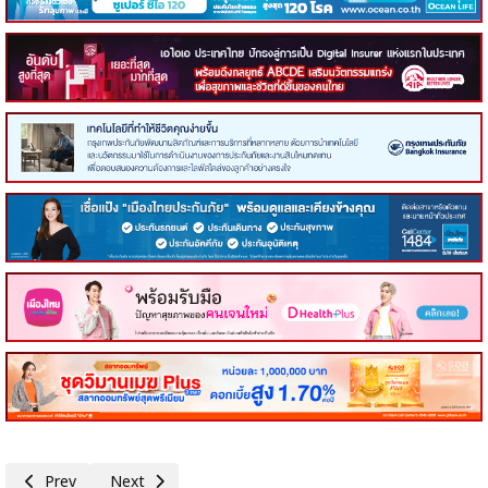
Previous article: 'สุริยะ'สั่งรับมือเอลนีโญล่วงหน้า!เร่งกักเก็บน้ำทั่วประเทศ ป้อ
Next article: กรมประมง ยกระดับบทบาทไทยจับมือองค์กรระดับ
Prev
Next