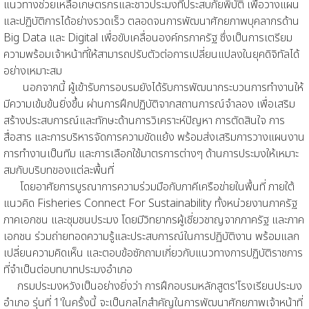
แนวทางช่วยเหลือเกษตรกรและชาวประมงที่ประสบภัยพิบัติ เพื่อวางแผน
และปฏิบัติการได้อย่างรวดเร็ว ตลอดจนการพัฒนาศักยภาพบุคลากรด้าน
Big Data และ Digital เพื่อขับเคลื่อนองค์กรภาครัฐ ซึ่งเป็นการเตรียม
ความพร้อมเจ้าหน้าที่ให้สามารถปรับตัวต่อการเปลี่ยนแปลงในยุคดิจิทัลได้
อย่างเหมาะสม
นอกจากนี้ ผู้เข้ารับการอบรมยังได้รับการพัฒนากระบวนการทำงานให้
มีความเข้มข้นยิ่งขึ้น ผ่านการฝึกปฏิบัติจากสถานการณ์จำลอง เพื่อเสริม
สร้างประสบการณ์และทักษะด้านการวิเคราะห์ปัญหา การตัดสินใจ การ
สื่อสาร และการบริหารจัดการความขัดแย้ง พร้อมส่งเสริมการวางแผนงาน
การทำงานเป็นทีม และการเลือกใช้มาตรการต่างๆ ด้านการประมงให้เหมาะ
สมกับบริบทของแต่ละพื้นที่
โดยอาศัยการบูรณาการความร่วมมือกับภาคีเครือข่ายในพื้นที่ ภายใต้
แนวคิด Fisheries Connect For Sustainability ทั้งหน่วยงานภาครัฐ
ภาคเอกชน และชุมชนประมง โดยมีวิทยากรผู้เชี่ยวชาญจากภาครัฐ และภาค
เอกชน ร่วมถ่ายทอดความรู้และประสบการณ์ในการปฏิบัติงาน พร้อมแลก
เปลี่ยนความคิดเห็น และตอบข้อซักถามเกี่ยวกับแนวทางการปฏิบัติราชการ
ที่จำเป็นต่อบทบาทประมงอำเภอ
กรมประมงหวังเป็นอย่างยิ่งว่า การฝึกอบรมหลักสูตร'โรงเรียนประมง
อำเภอ รุ่นที่ 1'ในครั้งนี้ จะเป็นกลไกสำคัญในการพัฒนาศักยภาพเจ้าหน้าที่