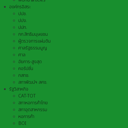
world articles
องค์กรอิสระ
ปปช.
ปปง.
ปปท.
กก.สิทธิมนุษยชน
ผู้ตรวจการแผ่นดิน
ศาลรัฐธรรมนูญ
ศาล
อัยการ-สูงสุด
คอรัปชั่น
กสทช.
สภาพัฒน์ฯ สศช.
รัฐวิสาหกิจ
CAT-TOT
สภาหอการค้าไทย
สภาอุตสาหกรรม
หอการค้า
BOI