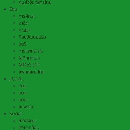
ศูนย์วิจัยกสิกรไทย
Edu
การศึกษา
อาชีวะ
ศาสนา
ศิลปวัฒนธรรม
สตรี
การแพทย์-สธ
ไอที-เทคโนฯ
MDES-ICT
แพทย์แผนไทย
LOCAL
กทม.
อบจ.
อบต,
แรงงาน
Social
ข่าวสังคม
สิ่งแวดล้อม