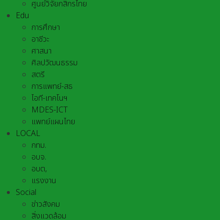
ศูนย์วิจัยกสิกรไทย
Edu
การศึกษา
อาชีวะ
ศาสนา
ศิลปวัฒนธรรม
สตรี
การแพทย์-สธ
ไอที-เทคโนฯ
MDES-ICT
แพทย์แผนไทย
LOCAL
กทม.
อบจ.
อบต,
แรงงาน
Social
ข่าวสังคม
สิ่งแวดล้อม