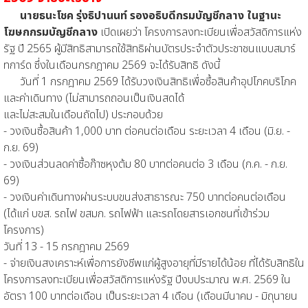
นายธนะโชค รุ่งธิปานนท์ รองอธิบดีกรมบัญชีกลาง ในฐานะ
โฆษกกรมบัญชีกลาง
เปิดเผยว่า โครงการลงทะเบียนเพื่อสวัสดิการแห่ง
รัฐ ปี 2565 ผู้มีสิทธิสามารถใช้สิทธิผ่านบัตรประจำตัวประชาชนแบบสมาร์
ทการ์ด ซึ่งในเดือนกรกฎาคม 2569 จะได้รับสิทธิ ดังนี้
วันที่ 1 กรกฎาคม 2569 ได้รับวงเงินสิทธิเพื่อซื้อสินค้าอุปโภคบริโภค
และค่าเดินทาง (ไม่สามารถถอนเป็นเงินสดได้
และไม่สะสมในเดือนถัดไป) ประกอบด้วย
- วงเงินซื้อสินค้า 1,000 บาท ต่อคนต่อเดือน ระยะเวลา 4 เดือน (มิ.ย. -
ก.ย. 69)
- วงเงินส่วนลดค่าซื้อก๊าซหุงต้ม 80 บาทต่อคนต่อ 3 เดือน (ก.ค. - ก.ย.
69)
- วงเงินค่าเดินทางผ่านระบบขนส่งสาธารณะ 750 บาทต่อคนต่อเดือน
(ได้แก่ บขส. รถไฟ ขสมก. รถไฟฟ้า และรถโดยสารเอกชนที่เข้าร่วม
โครงการ)
วันที่ 13 - 15 กรกฎาคม 2569
- จ่ายเงินสงเคราะห์เพื่อการยังชีพแก่ผู้สูงอายุที่มีรายได้น้อย ที่ได้รับสิทธิใน
โครงการลงทะเบียนเพื่อสวัสดิการแห่งรัฐ ปีงบประมาณ พ.ศ. 2569 ใน
อัตรา 100 บาทต่อเดือน เป็นระยะเวลา 4 เดือน (เดือนมีนาคม - มิถุนายน