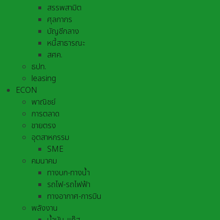
สรรพสามิต
ศุลกากร
บัญชีกลาง
หนี้สาธารณะ
สศค.
ธปท.
leasing
ECON
พาณิชย์
การตลาด
ขายตรง
อุตสาหกรรม
SME
คมนาคม
ทางบก-ทางน้ำ
รถไฟ-รถไฟฟ้า
ทางอากาศ-การบิน
พลังงาน