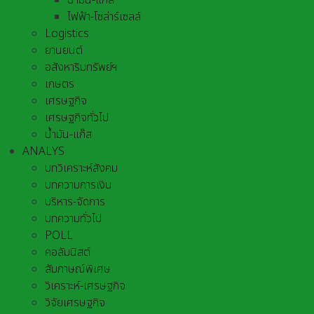
น้ำมัน-แก๊ส
ไฟฟ้า-โซล่าร์เซลล์
Logistics
ยานยนต์
อสังหาริมทรัพย์ฯ
เกษตร
เศรษฐกิจ
เศรษฐกิจทั่วไป
น้ำมัน-แก๊ส
ANALYS
บทวิเคราะห์สังคม
บทความการเงิน
บริหาร-จัดการ
บทความทั่วไป
POLL
คอลัมนิสต์
สัมภาษณ์พิเศษ
วิเคราะห์-เศรษฐกิจ
วิจัยเศรษฐกิจ