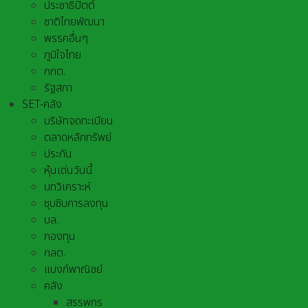
ประชาธิปัตต์
ชาติไทยพัฒนา
พรรคอื่นๆ
ภูมิใจไทย
กกต.
รัฐสภา
SET-คลัง
บริษัทจดทะเบียน
ตลาดหลักทรัพย์
ประกัน
หุ้นเด่นวันนี้
บทวิเคราะห์
ซุบซิบการลงทุน
บล.
กองทุน
กลต.
แบงก์พาณิชย์
คลัง
สรรพกร