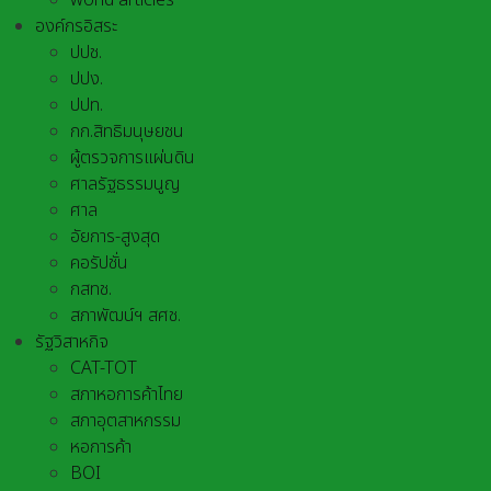
world articles
องค์กรอิสระ
ปปช.
ปปง.
ปปท.
กก.สิทธิมนุษยชน
ผู้ตรวจการแผ่นดิน
ศาลรัฐธรรมนูญ
ศาล
อัยการ-สูงสุด
คอรัปชั่น
กสทช.
สภาพัฒน์ฯ สศช.
รัฐวิสาหกิจ
CAT-TOT
สภาหอการค้าไทย
สภาอุตสาหกรรม
หอการค้า
BOI