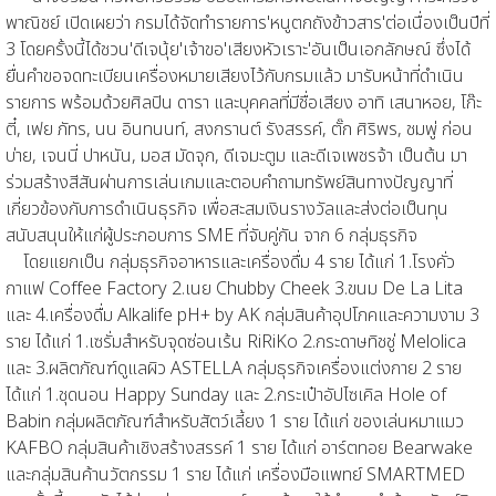
พาณิชย์ เปิดเผยว่า กรมได้จัดทำรายการ'หนูตกถังข้าวสาร'ต่อเนื่องเป็นปีที่
3 โดยครั้งนี้ได้ชวน'ดีเจนุ้ย'เจ้าขอ'เสียงหัวเราะ'อันเป็นเอกลักษณ์ ซึ่งได้
ยื่นคำขอจดทะเบียนเครื่องหมายเสียงไว้กับกรมแล้ว มารับหน้าที่ดำเนิน
รายการ พร้อมด้วยศิลปิน ดารา และบุคคลที่มีชื่อเสียง อาทิ เสนาหอย, โก๊ะ
ตี๋, เฟย ภัทร, นน อินทนนท์, สงกรานต์ รังสรรค์, ตั๊ก ศิริพร, ชมพู่ ก่อน
บ่าย, เจนนี่ ปาหนัน, มอส มัดจุก, ดีเจมะตูม และดีเจเพชรจ้า เป็นต้น มา
ร่วมสร้างสีสันผ่านการเล่นเกมและตอบคำถามทรัพย์สินทางปัญญาที่
เกี่ยวข้องกับการดำเนินธุรกิจ เพื่อสะสมเงินรางวัลและส่งต่อเป็นทุน
สนับสนุนให้แก่ผู้ประกอบการ SME ที่จับคู่กัน จาก 6 กลุ่มธุรกิจ
โดยแยกเป็น กลุ่มธุรกิจอาหารและเครื่องดื่ม 4 ราย ได้แก่ 1.โรงคั่ว
กาแฟ Coffee Factory 2.เนย Chubby Cheek 3.ขนม De La Lita
และ 4.เครื่องดื่ม Alkalife pH+ by AK กลุ่มสินค้าอุปโภคและความงาม 3
ราย ได้แก่ 1.เซรั่มสำหรับจุดซ่อนเร้น RiRiKo 2.กระดาษทิชชู่ Melolica
และ 3.ผลิตภัณฑ์ดูแลผิว ASTELLA กลุ่มธุรกิจเครื่องแต่งกาย 2 ราย
ได้แก่ 1.ชุดนอน Happy Sunday และ 2.กระเป๋าอัปไซเคิล Hole of
Babin กลุ่มผลิตภัณฑ์สำหรับสัตว์เลี้ยง 1 ราย ได้แก่ ของเล่นหมาแมว
KAFBO กลุ่มสินค้าเชิงสร้างสรรค์ 1 ราย ได้แก่ อาร์ตทอย Bearwake
และกลุ่มสินค้านวัตกรรม 1 ราย ได้แก่ เครื่องมือแพทย์ SMARTMED