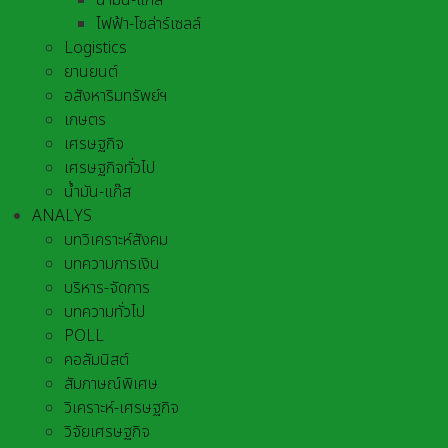
น้ำมัน-แก๊ส
ไฟฟ้า-โซล่าร์เซลล์
Logistics
ยานยนต์
อสังหาริมทรัพย์ฯ
เกษตร
เศรษฐกิจ
เศรษฐกิจทั่วไป
น้ำมัน-แก๊ส
ANALYS
บทวิเคราะห์สังคม
บทความการเงิน
บริหาร-จัดการ
บทความทั่วไป
POLL
คอลัมนิสต์
สัมภาษณ์พิเศษ
วิเคราะห์-เศรษฐกิจ
วิจัยเศรษฐกิจ