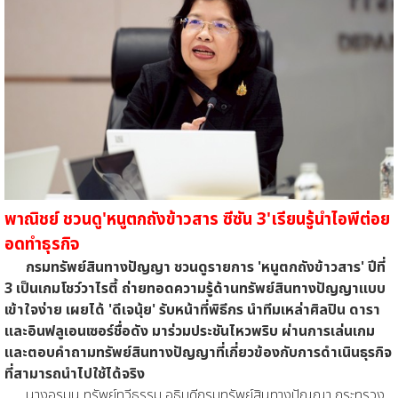
พาณิชย์ ชวนดู'หนูตกถังข้าวสาร ซีซัน 3'เรียนรู้นำไอพีต่อย
อดทำธุรกิจ
กรมทรัพย์สินทางปัญญา ชวนดูรายการ 'หนูตกถังข้าวสาร' ปีที่
3 เป็นเกมโชว์วาไรตี้ ถ่ายทอดความรู้ด้านทรัพย์สินทางปัญญาแบบ
เข้าใจง่าย เผยได้ 'ดีเจนุ้ย' รับหน้าที่พิธีกร นำทีมเหล่าศิลปิน ดารา
และอินฟลูเอนเซอร์ชื่อดัง มาร่วมประชันไหวพริบ ผ่านการเล่นเกม
และตอบคำถามทรัพย์สินทางปัญญาที่เกี่ยวข้องกับการดำเนินธุรกิจ
ที่สามารถนำไปใช้ได้จริง
นางอรมน ทรัพย์ทวีธรรม อธิบดีกรมทรัพย์สินทางปัญญา กระทรวง