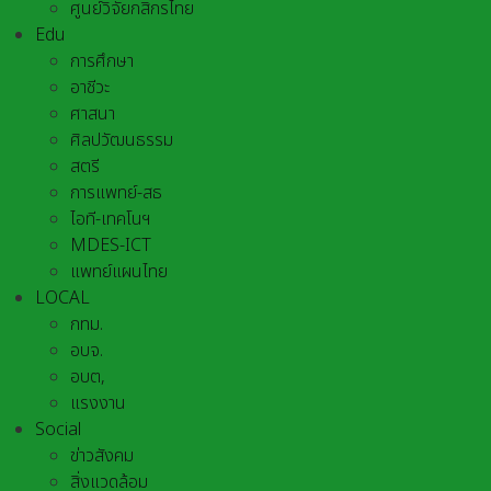
ศูนย์วิจัยกสิกรไทย
Edu
การศึกษา
อาชีวะ
ศาสนา
ศิลปวัฒนธรรม
สตรี
การแพทย์-สธ
ไอที-เทคโนฯ
MDES-ICT
แพทย์แผนไทย
LOCAL
กทม.
อบจ.
อบต,
แรงงาน
Social
ข่าวสังคม
สิ่งแวดล้อม