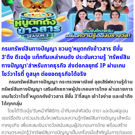
กรมทรัพย์สินทางปัญญา ชวนดู'หนูตกถังข้าวสาร ซีซั่น
3'ดึง ดีเจนุ้ย แท็กทีมเหล่าคนดัง ประชันความรู้ 'ทรัพย์สิน
ทางปัญญา'สำหรับภาคธุรกิจ ส่งต่อกลยุทธ์ IP ผ่านเกม
โชว์วาไรตี้ ดูสนุก ต่อยอดธุรกิจได้จริง
กรมทรัพย์สินทางปัญญา กระทรวงพาณิชย์ ลุยเสิร์ฟความรู้ด้าน
ทรัพย์สินทางปัญญา เสริมศักยภาพผู้ประกอบการไทย ผ่านรายการ
เกมโชว์วาไรตี้'หนูตกถังข้าวสาร ซีซั่น 3'ที่สนุก เข้าใจง่าย และเข้าถึง
ได้ทุกกลุ่ม
โดยได้'ดีเจนุ้ย'รับหน้าที่พิธีกร นำทีมเหล่าศิลปิน ดารา และอินฟลูเอน
เซอร์ชื่อดัง มาร่วมประชันไหวพริบและความรู้ทรัพย์สินทางปัญญาสำหรับ
ภาคธุรกิจ เพื่อสะสมเงินรางวัลสนับสนุนผู้ประกอบการไทย พร้อมสร้าง
ความตระหนักรู้ว่าทรัพย์สินทางปัญญาเป็นเครื่องมือสำคัญในการต่อยอด