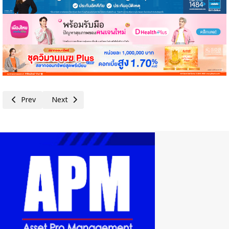
Previous article: ศุภจี ถกกมธ.พาณิชย์และการอุตสาหกรรม วุฒิสภา รับฟังควา
Next article: พาณิชย์ ยกทัพสินค้าชุมชนจาก 4 จังหวัด จัดแสดง-จ
Prev
Next