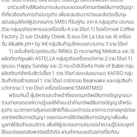
มาร่วมสร้างสีสันผ่านการเล่นเกมและตอบคำถามทรัพย์สินทางปัญญา
ที่เกี่ยวข้องกับการดำเนินธุรกิจ เพื่อสะสมเงินรางวัลและส่งต่อเป็นทุน
สนับสนุนให้แก่ผู้ประกอบการ SMEs ที่จับคู่กัน จาก 6 กลุ่มธุรกิจ ประกอบ
ด้วย กลุ่มธุรกิจอาหารและเครื่องดื่ม 4 ราย ได้แก่ 1) โรงคั่วกาแฟ Coffee
Factory 2) เนย Chubby Cheek 3) ขนม De La Lita และ 4) เครื่อง
ดื่ม Alkalife pH+ by AK กลุ่มสินค้าอุปโภคและความงาม 3 ราย ได้แก่
1) เซรั่มสำหรับจุดซ่อนเร้น RiRiKo 2) กระดาษทิชชู่ Melolica และ 3)
ผลิตภัณฑ์ดูแลผิว ASTELLA กลุ่มธุรกิจเครื่องแต่งกาย 2 ราย ได้แก่ 1)
ชุดนอน Happy Sunday และ 2) กระเป๋าอัปไซเคิล Hole of Babin กลุ่ม
ผลิตภัณฑ์สำหรับสัตว์เลี้ยง 1 ราย ได้แก่ ของเล่นหมาแมว KAFBO กลุ่ม
สินค้าเชิงสร้างสรรค์ 1 ราย ได้แก่ อาร์ตทอย Bearwake และกลุ่มสินค้า
นวัตกรรม 1 ราย ได้แก่ เครื่องมือแพทย์ SMARTMED
พร้อมกันนี้ ผู้บริหารและเจ้าหน้าที่ของกรมทรัพย์สินทางปัญญาจะมา
ร่วมถ่ายทอดองค์ความรู้และให้คำแนะนำด้านทรัพย์สินทางปัญญาสำหรับ
ธุรกิจ แนวทางการคุ้มครองสิทธิทั้งในและต่างประเทศการวางกลยุทธ์ต่อย
อดทรัพย์สินทางปัญญา ตลอดจนการใช้ทรัพย์สินทางปัญญาเพื่อเพิ่ม
มูลค่าให้สินค้าและบริการ เพื่อให้ผู้ประกอบการสามารถนำความรู้ไปประยุกต์
ใช้และต่อยอดเชิงพาณิชย์ได้จริง
ผ่านคำถามและตัวอย่างที่สะท้อน