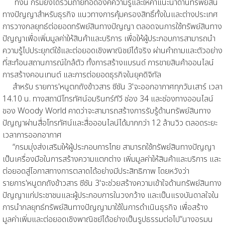
ทั้งนี้ กรมยังได้ร่วมถ่ายทอดองค์ความรู้และให้คำแนะนำด้านทรัพย์สิน
ทางปัญญาสำหรับธุรกิจ แนวทางการคุ้มครองสิทธิ์ทั้งในและต่างประเทศ
การวางกลยุทธ์ต่อยอดทรัพย์สินทางปัญญา ตลอดจนการใช้ทรัพย์สินทาง
ปัญญาเพื่อเพิ่มมูลค่าให้สินค้าและบริการ เพื่อให้ผู้ประกอบการสามารถนำ
ความรู้ไปประยุกต์ใช้และต่อยอดเชิงพาณิชย์ได้จริง ผ่านคำถามและตัวอย่าง
ที่สะท้อนสถานการณ์ใกล้ตัว ทั้งการสร้างแบรนด์ การขายสินค้าออนไลน์
การสร้างคอนเทนต์ และการต่อยอดธุรกิจในยุคดิจิทัล
สำหรับ รายการ'หนูตกถังข้าวสาร ซีซัน 3'จะออกอากาศทุกวันเสาร์ เวลา
14.10 น. ทางสถานีโทรทัศน์อมรินทร์ทีวี ช่อง 34 และช่องทางออนไลน์
ของ Woody World คาดว่าจะสามารถสร้างการรับรู้ด้านทรัพย์สินทาง
ปัญญาผ่านสื่อโทรทัศน์และสื่อออนไลน์ได้มากกว่า 12 ล้านวิว ตลอดระยะ
เวลาการออกอากาศ
“กรมมุ่งส่งเสริมให้ผู้ประกอบการไทย สามารถใช้ทรัพย์สินทางปัญญา
เป็นเครื่องมือในการสร้างความแตกต่าง เพิ่มมูลค่าให้สินค้าและบริการ และ
ต่อยอดสู่โอกาสทางการตลาดได้อย่างมีประสิทธิภาพ โดยหวังว่า
รายการ'หนูตกถังข้าวสาร ซีซัน 3'จะช่วยสร้างความเข้าใจด้านทรัพย์สินทาง
ปัญญาแก่ประชาชนและผู้ประกอบการในวงกว้าง และเป็นแรงบันดาลใจใน
การนำกลยุทธ์ทรัพย์สินทางปัญญามาใช้ในการดำเนินธุรกิจ เพื่อสร้าง
มูลค่าเพิ่มและต่อยอดเชิงพาณิชย์ได้อย่างเป็นรูปธรรมต่อไป”นางอรมน