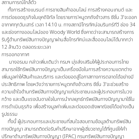
สถานการณ์ใกล้ตัว
ทั้งการสร้างแบรนด์ การขายสินค้าออนไลน์ การสร้างคอนเทนต์ และ
การต่อยอดธุรกิจในยุคดิจิทัล โดยรายการ'หนูตกถังข้าวสาร ซีซั่น 3'จะออก
อากาศทุกวันเสาร์ เวลา 14.10 น. ทางสถานีโทรทัศน์อมรินทร์ทีวี ช่อง 34
และช่องทางออนไลน์ของ Woody World ซึ่งคาดว่าจะสามารถสร้างการ
รับรู้ด้านทรัพย์สินทางปัญญาผ่านสื่อโทรทัศน์และสื่อออนไลน์ได้มากกว่า
12 ล้านวิว ตลอดระยะเวลา
การออกอากาศ
นางอรมน กล่าวเพิ่มเติมว่า กรมฯ มุ่งส่งเสริมให้ผู้ประกอบการไทย
สามารถใช้ทรัพย์สินทางปัญญาเป็นเครื่องมือในการสร้างความแตกต่าง
เพิ่มมูลค่าให้สินค้าและบริการ และต่อยอดสู่โอกาสทางการตลาดได้อย่างมี
ประสิทธิภาพ โดยหวังว่ารายการ'หนูตกถังข้าวสาร ซีซั่น 3'จะช่วยสร้าง
ความเข้าใจด้านทรัพย์สินทางปัญญาแก่ประชาชนและผู้ประกอบการในวง
กว้าง และเป็นแรงบันดาลใจในการนำกลยุทธ์ทรัพย์สินทางปัญญามาใช้ใน
การดำเนินธุรกิจ เพื่อสร้างมูลค่าเพิ่มและต่อยอดเชิงพาณิชย์ได้อย่างเป็น
รูปธรรม
ทั้งนี้ ผู้ประกอบการและประชาชนที่สนใจสอบถามข้อมูลด้านทรัพย์สิน
ทางปัญญา สามารถติดต่อรับคำปรึกษาจากผู้เชี่ยวชาญได้ที่ศูนย์ให้คำ
ปรึกษาด้านทรัพย์สินทางปัญญา (IPAC) กรมทรัพย์สินทางปัญญา