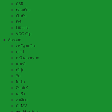
CSR
ท่องเที่ยว
บันเทิง
กีฬา
Lifestile
VDO Clip
Abroad
สหรัฐอเมริกา
ยุโรป
ตะวันออกกลาง
เกาหลี
ญี่ปุ่น
จีน
India
สิงคโปร์
เอเชีย
อาเชี่ยน
CLMV