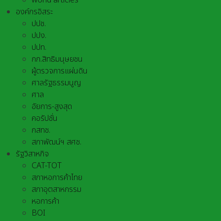
world articles
องค์กรอิสระ
ปปช.
ปปง.
ปปท.
กก.สิทธิมนุษยชน
ผู้ตรวจการแผ่นดิน
ศาลรัฐธรรมนูญ
ศาล
อัยการ-สูงสุด
คอรัปชั่น
กสทช.
สภาพัฒน์ฯ สศช.
รัฐวิสาหกิจ
CAT-TOT
สภาหอการค้าไทย
สภาอุตสาหกรรม
หอการค้า
BOI