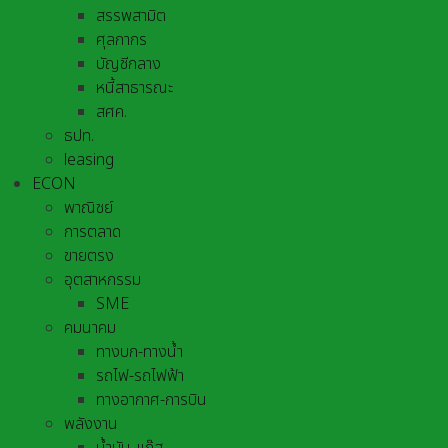
สรรพสามิต
ศุลกากร
บัญชีกลาง
หนี้สาธารณะ
สศค.
ธปท.
leasing
ECON
พาณิชย์
การตลาด
ขายตรง
อุตสาหกรรม
SME
คมนาคม
ทางบก-ทางน้ำ
รถไฟ-รถไฟฟ้า
ทางอากาศ-การบิน
พลังงาน