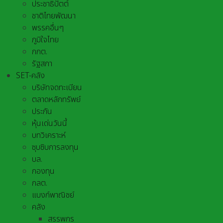
ประชาธิปัตต์
ชาติไทยพัฒนา
พรรคอื่นๆ
ภูมิใจไทย
กกต.
รัฐสภา
SET-คลัง
บริษัทจดทะเบียน
ตลาดหลักทรัพย์
ประกัน
หุ้นเด่นวันนี้
บทวิเคราะห์
ซุบซิบการลงทุน
บล.
กองทุน
กลต.
แบงก์พาณิชย์
คลัง
สรรพกร