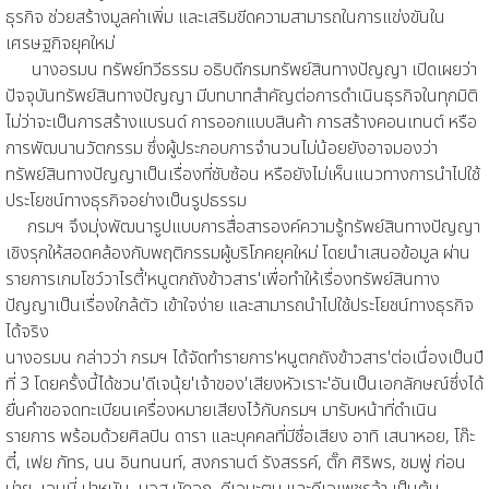
ธุรกิจ ช่วยสร้างมูลค่าเพิ่ม และเสริมขีดความสามารถในการแข่งขันใน
เศรษฐกิจยุคใหม่
นางอรมน ทรัพย์ทวีธรรม อธิบดีกรมทรัพย์สินทางปัญญา เปิดเผยว่า
ปัจจุบันทรัพย์สินทางปัญญา มีบทบาทสำคัญต่อการดำเนินธุรกิจในทุกมิติ
ไม่ว่าจะเป็นการสร้างแบรนด์ การออกแบบสินค้า การสร้างคอนเทนต์ หรือ
การพัฒนานวัตกรรม ซึ่งผู้ประกอบการจำนวนไม่น้อยยังอาจมองว่า
ทรัพย์สินทางปัญญาเป็นเรื่องที่ซับซ้อน หรือยังไม่เห็นแนวทางการนำไปใช้
ประโยชน์ทางธุรกิจอย่างเป็นรูปธรรม
กรมฯ จึงมุ่งพัฒนารูปแบบการสื่อสารองค์ความรู้ทรัพย์สินทางปัญญา
เชิงรุกให้สอดคล้องกับพฤติกรรมผู้บริโภคยุคใหม่ โดยนำเสนอข้อมูล ผ่าน
รายการเกมโชว์วาไรตี้'หนูตกถังข้าวสาร'เพื่อทำให้เรื่องทรัพย์สินทาง
ปัญญาเป็นเรื่องใกล้ตัว เข้าใจง่าย และสามารถนำไปใช้ประโยชน์ทางธุรกิจ
ได้จริง
นางอรมน กล่าวว่า กรมฯ ได้จัดทำรายการ'หนูตกถังข้าวสาร'ต่อเนื่องเป็นปี
ที่ 3 โดยครั้งนี้ได้ชวน'ดีเจนุ้ย'เจ้าของ'เสียงหัวเราะ'อันเป็นเอกลักษณ์ซึ่งได้
ยื่นคำขอจดทะเบียนเครื่องหมายเสียงไว้กับกรมฯ มารับหน้าที่ดำเนิน
รายการ พร้อมด้วยศิลปิน ดารา และบุคคลที่มีชื่อเสียง อาทิ เสนาหอย, โก๊ะ
ตี๋, เฟย ภัทร, นน อินทนนท์, สงกรานต์ รังสรรค์, ตั๊ก ศิริพร, ชมพู่ ก่อน
บ่าย, เจนนี่ ปาหนัน, มอส มัดจุก, ดีเจมะตูม และดีเจเพชรจ้า เป็นต้น