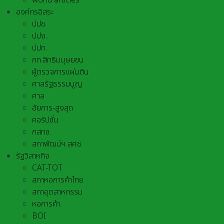
world articles
องค์กรอิสระ
ปปช.
ปปง.
ปปท.
กก.สิทธิมนุษยชน
ผู้ตรวจการแผ่นดิน
ศาลรัฐธรรมนูญ
ศาล
อัยการ-สูงสุด
คอรัปชั่น
กสทช.
สภาพัฒน์ฯ สศช.
รัฐวิสาหกิจ
CAT-TOT
สภาหอการค้าไทย
สภาอุตสาหกรรม
หอการค้า
BOI