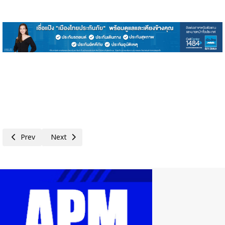
Previous article: กรอบแนวคิดสำหรับการพิจารณาแผนงานหรือโครงการกลุ่มที่
Next article: นับถอยหลังอีก 5 วันสุดท้าย! ลงทะเบียนได้ถึงวันท
Prev
Next