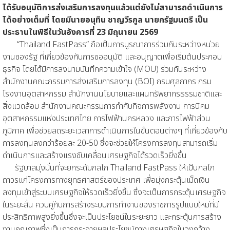
ได้รับอนุมัติการส่งเสริมการลงทุนแล้วแต่ยังไม่สามารถดำเนินการ
ได้อย่างเต็มที่ โดยมีนายอนุทิน ชาญวีรกูล นายกรัฐมนตรี เป็น
ประธานในพิธีในวันอังคารที่ 23 มิถุนายน 2569
“Thailand FastPass” ถือเป็นการบูรณาการร่วมกันระหว่างหน่วย
งานของรัฐ ที่เกี่ยวข้องกับการขออนุมัติ และอนุญาตเพื่อเริ่มต้นประกอบ
ธุรกิจ โดยได้มีการลงนามบันทึกความเข้าใจ (MOU) ร่วมกันระหว่าง
สำนักงานคณะกรรมการส่งเสริมการลงทุน (BOI) กรมศุลกากร กรม
โรงงานอุตสาหกรรม สำนักงานนโยบายและแผนทรัพยากรธรรมชาติและ
สิ่งแวดล้อม สำนักงานคณะกรรมการกำกับกิจการพลังงาน การนิคม
อุตสาหกรรมแห่งประเทศไทย การไฟฟ้านครหลวง และการไฟฟ้าส่วน
ภูมิภาค เพื่อช่วยลดระยะเวลาการดำเนินการในขั้นตอนต่างๆ ที่เกี่ยวข้องกับ
การลงทุนลงกว่าร้อยละ 20-50 ซึ่งจะช่วยให้โครงการลงทุนสามารถเริ่ม
ดำเนินการและสร้างแรงขับเคลื่อนเศรษฐกิจได้รวดเร็วยิ่งขึ้น
รัฐบาลมุ่งมั่นที่จะยกระดับกลไก Thailand FastPass ให้เป็นกลไก
ถาวรแก่โครงการทางยุทธศาสตร์ของประเทศ เพื่อมุ่งกระตุ้นเม็ดเงิน
ลงทุนเข้าสู่ระบบเศรษฐกิจให้รวดเร็วยิ่งขึ้น ซึ่งจะเป็นการกระตุ้นเศรษฐกิจ
ในระยะสั้น ควบคู่กับการสร้างระบบการทำงานของราชการรูปแบบใหม่ที่มี
ประสิทธิภาพสูงยิ่งขึ้นซึ่งจะเป็นประโยชน์ในระยะยาว และกระตุ้นการสร้าง
งานคุณภาพซึ่งเป็นการกระจายผลประโยชน์ทางเศรษฐกิจในวงกว้าง