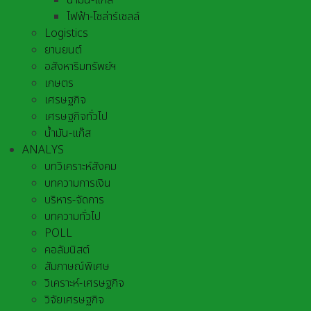
น้ำมัน-แก๊ส
ไฟฟ้า-โซล่าร์เซลล์
Logistics
ยานยนต์
อสังหาริมทรัพย์ฯ
เกษตร
เศรษฐกิจ
เศรษฐกิจทั่วไป
น้ำมัน-แก๊ส
ANALYS
บทวิเคราะห์สังคม
บทความการเงิน
บริหาร-จัดการ
บทความทั่วไป
POLL
คอลัมนิสต์
สัมภาษณ์พิเศษ
วิเคราะห์-เศรษฐกิจ
วิจัยเศรษฐกิจ