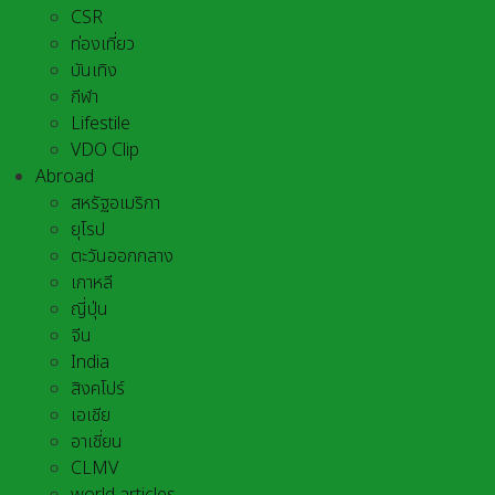
CSR
ท่องเที่ยว
บันเทิง
กีฬา
Lifestile
VDO Clip
Abroad
สหรัฐอเมริกา
ยุโรป
ตะวันออกกลาง
เกาหลี
ญี่ปุ่น
จีน
India
สิงคโปร์
เอเชีย
อาเชี่ยน
CLMV