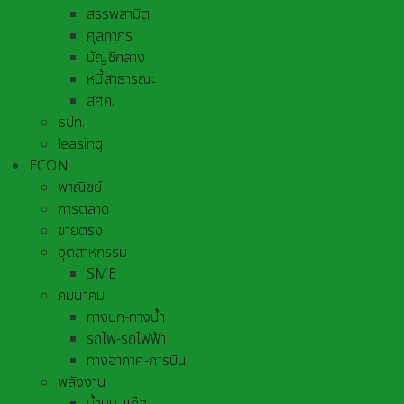
สรรพสามิต
ศุลกากร
บัญชีกลาง
หนี้สาธารณะ
สศค.
ธปท.
leasing
ECON
พาณิชย์
การตลาด
ขายตรง
อุตสาหกรรม
SME
คมนาคม
ทางบก-ทางน้ำ
รถไฟ-รถไฟฟ้า
ทางอากาศ-การบิน
พลังงาน