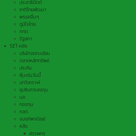
ประชาธิปัตต์
ชาติไทยพัฒนา
พรรคอื่นๆ
ภูมิใจไทย
กกต.
รัฐสภา
SET-คลัง
บริษัทจดทะเบียน
ตลาดหลักทรัพย์
ประกัน
หุ้นเด่นวันนี้
บทวิเคราะห์
ซุบซิบการลงทุน
บล.
กองทุน
กลต.
แบงก์พาณิชย์
คลัง
สรรพกร