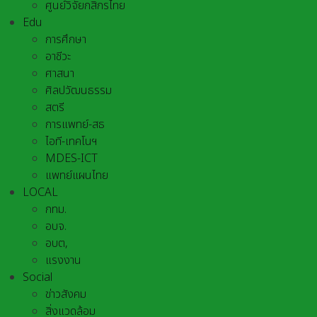
ศูนย์วิจัยกสิกรไทย
Edu
การศึกษา
อาชีวะ
ศาสนา
ศิลปวัฒนธรรม
สตรี
การแพทย์-สธ
ไอที-เทคโนฯ
MDES-ICT
แพทย์แผนไทย
LOCAL
กทม.
อบจ.
อบต,
แรงงาน
Social
ข่าวสังคม
สิ่งแวดล้อม