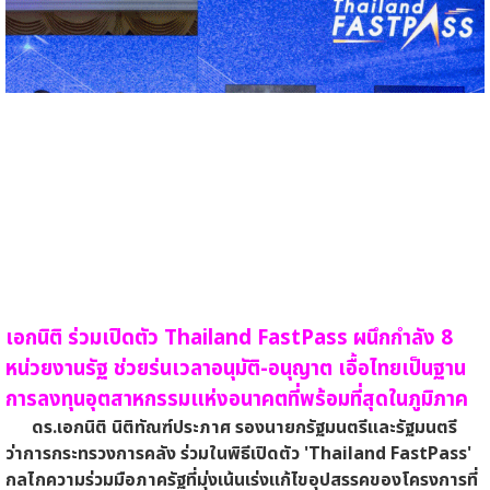
เอกนิติ ร่วมเปิดตัว Thailand FastPass ผนึกกำลัง 8
หน่วยงานรัฐ ช่วยร่นเวลาอนุมัติ-อนุญาต เอื้อไทยเป็นฐาน
การลงทุนอุตสาหกรรมแห่งอนาคตที่พร้อมที่สุดในภูมิภาค
ดร.เอกนิติ นิติทัณฑ์ประภาศ รองนายกรัฐมนตรีและรัฐมนตรี
ว่าการกระทรวงการคลัง ร่วมในพิธีเปิดตัว 'Thailand FastPass'
กลไกความร่วมมือภาครัฐที่มุ่งเน้นเร่งแก้ไขอุปสรรคของโครงการที่