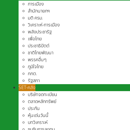
การเมือง
สำนักนายกฯ
มติ ครม.
วิเคราะห์-การเมือง
พลังประชารัฐ
เพื่อไทย
ประชาธิปัตต์
ชาติไทยพัฒนา
พรรคอื่นๆ
ภูมิใจไทย
กกต.
รัฐสภา
SET-คลัง
บริษัทจดทะเบียน
ตลาดหลักทรัพย์
ประกัน
หุ้นเด่นวันนี้
บทวิเคราะห์
ซุบซิบการลงทุน