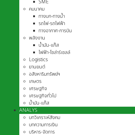
SME
คมนาคม
ทางบก-ทางน้ำ
รถไฟ-รถไฟฟ้า
ทางอากาศ-การบิน
พลังงาน
น้ำมัน-แก๊ส
ไฟฟ้า-โซล่าร์เซลล์
Logistics
ยานยนต์
อสังหาริมทรัพย์ฯ
เกษตร
เศรษฐกิจ
เศรษฐกิจทั่วไป
น้ำมัน-แก๊ส
ANALYS
บทวิเคราะห์สังคม
บทความการเงิน
บริหาร-จัดการ