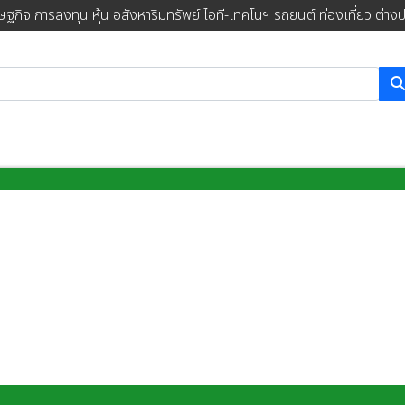
ษฐกิจ การลงทุน หุ้น อสังหาริมทรัพย์ ไอที-เทคโนฯ รถยนต์ ท่องเที่ยว ต่าง
การค้นหา