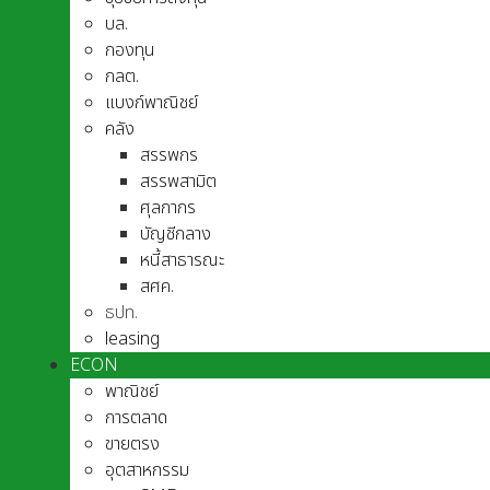
บล.
กองทุน
กลต.
แบงก์พาณิชย์
คลัง
สรรพกร
สรรพสามิต
ศุลกากร
บัญชีกลาง
หนี้สาธารณะ
สศค.
ธปท.
leasing
ECON
พาณิชย์
การตลาด
ขายตรง
อุตสาหกรรม