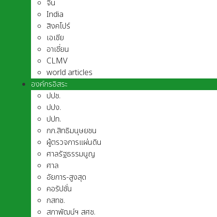
จีน
India
สิงคโปร์
เอเชีย
อาเชี่ยน
CLMV
world articles
องค์กรอิสระ
ปปช.
ปปง.
ปปท.
กก.สิทธิมนุษยชน
ผู้ตรวจการแผ่นดิน
ศาลรัฐธรรมนูญ
ศาล
อัยการ-สูงสุด
คอรัปชั่น
กสทช.
สภาพัฒน์ฯ สศช.