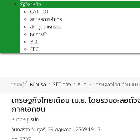
รัฐวิสาหกิจ
CAT-TOT
สภาหอการค้าไทย
สภาอุตสาหกรรม
หอการค้า
BOI
EEC
คุณอยู่ที่:
หน้าแรก
SET-คลัง
ธปท.
เศรษฐกิจไทยเดือน เม.
เศรษฐกิจไทยเดือน เม.ย. โดยรวมชะลอตัว
ภาคเอกชน
หมวดหมู่:
ธปท.
วันที่สร้าง วันศุกร์, 29 พฤษภาคม 2569 19:13
ฮิต: 2707