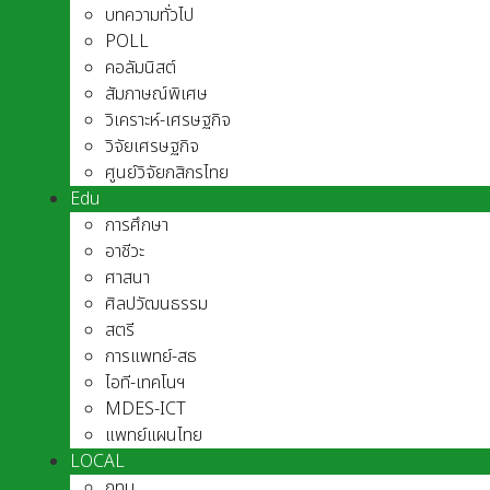
บทความทั่วไป
POLL
คอลัมนิสต์
สัมภาษณ์พิเศษ
วิเคราะห์-เศรษฐกิจ
วิจัยเศรษฐกิจ
ศูนย์วิจัยกสิกรไทย
Edu
การศึกษา
อาชีวะ
ศาสนา
ศิลปวัฒนธรรม
สตรี
การแพทย์-สธ
ไอที-เทคโนฯ
MDES-ICT
แพทย์แผนไทย
LOCAL
กทม.