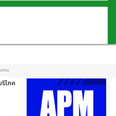
คเอกชน
บริโภค