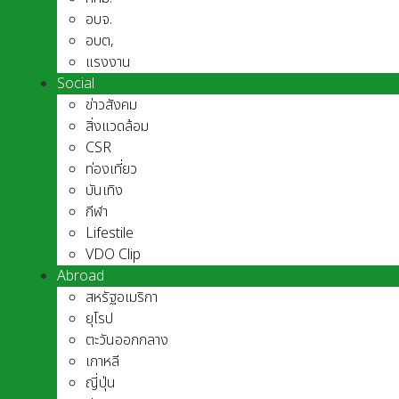
อบจ.
อบต,
แรงงาน
Social
ข่าวสังคม
สิ่งแวดล้อม
CSR
ท่องเที่ยว
บันเทิง
กีฬา
Lifestile
VDO Clip
Abroad
สหรัฐอเมริกา
ยุโรป
ตะวันออกกลาง
เกาหลี
ญี่ปุ่น