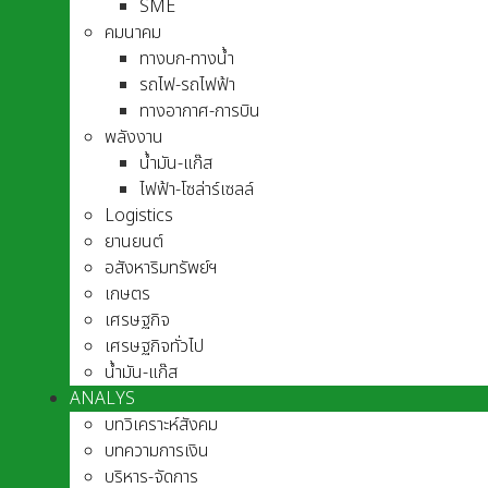
SME
คมนาคม
ทางบก-ทางน้ำ
รถไฟ-รถไฟฟ้า
ทางอากาศ-การบิน
พลังงาน
น้ำมัน-แก๊ส
ไฟฟ้า-โซล่าร์เซลล์
Logistics
ยานยนต์
อสังหาริมทรัพย์ฯ
เกษตร
เศรษฐกิจ
เศรษฐกิจทั่วไป
น้ำมัน-แก๊ส
ANALYS
บทวิเคราะห์สังคม
บทความการเงิน
บริหาร-จัดการ