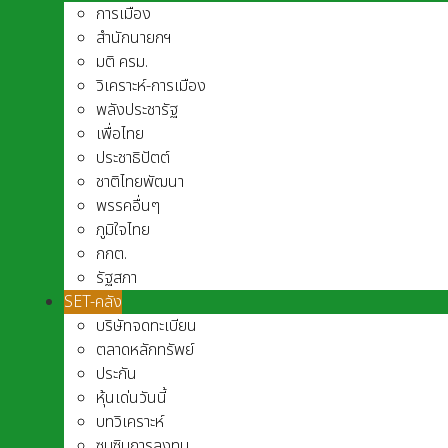
การเมือง
สำนักนายกฯ
มติ ครม.
วิเคราะห์-การเมือง
พลังประชารัฐ
เพื่อไทย
ประชาธิปัตต์
ชาติไทยพัฒนา
พรรคอื่นๆ
ภูมิใจไทย
กกต.
รัฐสภา
SET-คลัง
บริษัทจดทะเบียน
ตลาดหลักทรัพย์
ประกัน
หุ้นเด่นวันนี้
บทวิเคราะห์
ซุบซิบการลงทุน