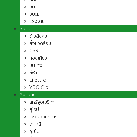
อบจ.
อบต,
แรงงาน
Social
ข่าวสังคม
สิ่งแวดล้อม
CSR
ท่องเที่ยว
บันเทิง
กีฬา
Lifestile
VDO Clip
Abroad
สหรัฐอเมริกา
ยุโรป
ตะวันออกกลาง
เกาหลี
ญี่ปุ่น