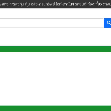
ษฐกิจ การลงทุน หุ้น อสังหาริมทรัพย์ ไอที-เทคโนฯ รถยนต์ ท่องเที่ยว ต่าง
การค้นหา