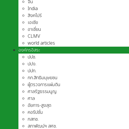
จีน
India
สิงคโปร์
เอเชีย
อาเชี่ยน
CLMV
world articles
องค์กรอิสระ
ปปช.
ปปง.
ปปท.
กก.สิทธิมนุษยชน
ผู้ตรวจการแผ่นดิน
ศาลรัฐธรรมนูญ
ศาล
อัยการ-สูงสุด
คอรัปชั่น
กสทช.
สภาพัฒน์ฯ สศช.