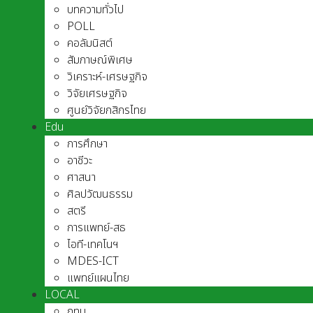
บทความทั่วไป
POLL
คอลัมนิสต์
สัมภาษณ์พิเศษ
วิเคราะห์-เศรษฐกิจ
วิจัยเศรษฐกิจ
ศูนย์วิจัยกสิกรไทย
Edu
การศึกษา
อาชีวะ
ศาสนา
ศิลปวัฒนธรรม
สตรี
การแพทย์-สธ
ไอที-เทคโนฯ
MDES-ICT
แพทย์แผนไทย
LOCAL
กทม.