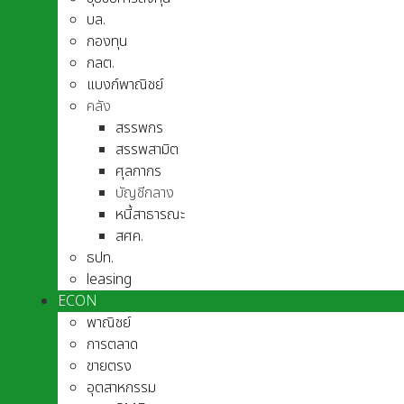
บล.
กองทุน
กลต.
แบงก์พาณิชย์
คลัง
สรรพกร
สรรพสามิต
ศุลกากร
บัญชีกลาง
หนี้สาธารณะ
สศค.
ธปท.
leasing
ECON
พาณิชย์
การตลาด
ขายตรง
อุตสาหกรรม