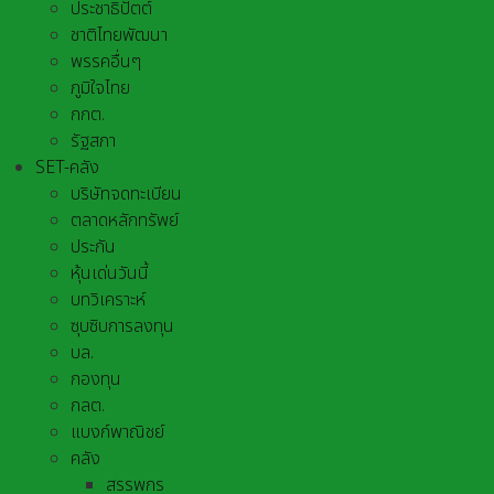
ประชาธิปัตต์
ชาติไทยพัฒนา
พรรคอื่นๆ
ภูมิใจไทย
กกต.
รัฐสภา
SET-คลัง
บริษัทจดทะเบียน
ตลาดหลักทรัพย์
ประกัน
หุ้นเด่นวันนี้
บทวิเคราะห์
ซุบซิบการลงทุน
บล.
กองทุน
กลต.
แบงก์พาณิชย์
คลัง
สรรพกร