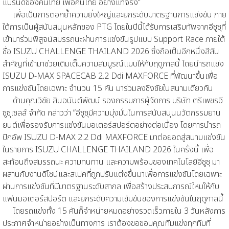
แบรนด์ของคนไทย เพื่อคนไทย อย่างแท้จริง”
เพื่อเป็นการตอกย้ำความยิ่งใหญ่และยกระดับมาตรฐานการแข่งขัน ภาย
ใต้การเป็นผู้สนับสนุนหลักของ PTG โดยในปีนี้ได้รับการเสริมทัพจากอีซูซุที่
เข้ามาร่วมพิสูจน์สมรรถนะผ่านการแข่งขันรูปแบบ Support Race ภายใต้
ชื่อ ISUZU CHALLENGE THAILAND 2026 ซึ่งถือเป็นอีกหนึ่งสีสัน
สำคัญที่เข้ามาช่วยเติมเต็มความสมบูรณ์แบบให้กับฤดูกาลนี้ โดยนำรถแข่ง
ISUZU D-MAX SPACECAB 2.2 Ddi MAXFORCE ที่พัฒนาขึ้นเพื่อ
การแข่งขันโดยเฉพาะ จำนวน 15 คัน มาร่วมลงชิงชัยในสนามเดียวกัน
ด้านคุณวิชัย สินอนันต์พัฒน์ รองกรรมการผู้จัดการ บริษัท ตรีเพชรอี
ซูซุเซลส์ จำกัด กล่าวว่า “อีซูซุมีความมุ่งมั่นในการสนับสนุนนวัตกรรมยาน
ยนต์เพื่อรองรับการแข่งขันมอเตอร์สปอร์ตอย่างต่อเนื่อง โดยการนำรถ
ปิกอัพ ISUZU D-MAX 2.2 Ddi MAXFORCE มาต่อยอดสู่สนามแข่งขัน
ในรายการ ISUZU CHALLENGE THAILAND 2026 ในครั้งนี้ เพื่อ
สะท้อนถึงสมรรถนะ ความทนทาน และความพร้อมของเทคโนโลยีอีซูซุ มา
ผสานกับงานดีไซน์และสเปคที่ถูกปรับแต่งขึ้นมาเพื่อการแข่งขันโดยเฉพาะ
ผ่านการแข่งขันที่มีมาตรฐานระดับสากล เพื่อสร้างประสบการณ์ใหม่ให้กับ
แฟนมอเตอร์สปอร์ต และยกระดับความเข้มข้นของการแข่งขันในฤดูกาลนี้
โดยรถแข่งทั้ง 15 คันก็จำหน่ายหมดอย่างรวดเร็วภายใน 3 วันหลังการ
ประกาศจำหน่ายอย่างเป็นทางการ เราต้องขอขอบคุณทีมแข่งทุกทีมที่