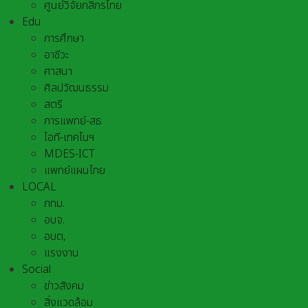
ศูนย์วิจัยกสิกรไทย
Edu
การศึกษา
อาชีวะ
ศาสนา
ศิลปวัฒนธรรม
สตรี
การแพทย์-สธ
ไอที-เทคโนฯ
MDES-ICT
แพทย์แผนไทย
LOCAL
กทม.
อบจ.
อบต,
แรงงาน
Social
ข่าวสังคม
สิ่งแวดล้อม