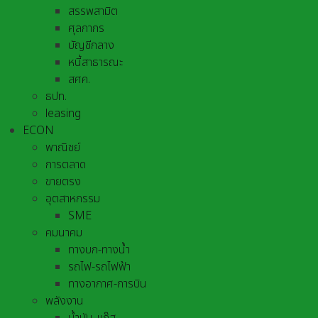
สรรพสามิต
ศุลกากร
บัญชีกลาง
หนี้สาธารณะ
สศค.
ธปท.
leasing
ECON
พาณิชย์
การตลาด
ขายตรง
อุตสาหกรรม
SME
คมนาคม
ทางบก-ทางน้ำ
รถไฟ-รถไฟฟ้า
ทางอากาศ-การบิน
พลังงาน