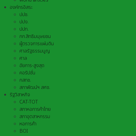
world articles
องค์กรอิสระ
ปปช.
ปปง.
ปปท.
กก.สิทธิมนุษยชน
ผู้ตรวจการแผ่นดิน
ศาลรัฐธรรมนูญ
ศาล
อัยการ-สูงสุด
คอรัปชั่น
กสทช.
สภาพัฒน์ฯ สศช.
รัฐวิสาหกิจ
CAT-TOT
สภาหอการค้าไทย
สภาอุตสาหกรรม
หอการค้า
BOI