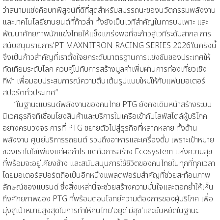
ว่าสนามแข่งคือบทพิสูจน์ที่ดีที่สุดสำหรับสมรรถนะของนวัตกรรมพลังงาน
และเทคโนโลยียานยนต์ที่ก้าวล้ำ ทั้งยังเป็นเวทีสำคัญในการบ่มเพาะ และ
พัฒนาศักยภาพนักแข่งไทยให้แข็งแกร่งพอที่จะก้าวสู่เวทีระดับสากล การ
สนับสนุนรายการ'PT MAXNITRON RACING SERIES 2026'ในครั้งนี้
จึงเป็นก้าวสำคัญที่เราตั้งใจยกระดับมาตรฐานการแข่งขันของประเทศให้
ทัดเทียมระดับโลก ควบคู่ไปกับการสร้างมูลค่าเพิ่มผ่านการท่องเที่ยวเชิง
กีฬา เพื่อมอบประสบการณ์ความตื่นเต้นรูปแบบใหม่ให้กับแฟนมอเตอร์
สปอร์ตทั่วประเทศ”
“ในฐานะแบรนด์พลังงานของคนไทย PTG ยังคงเดินหน้าสร้างระบบ
นิเวศธุรกิจที่เชื่อมโยงสินค้าและบริการในเครือเข้ากับไลฟ์สไตล์ผู้บริโภค
อย่างครบวงจร การที่ PTG ขยายตัวไปสู่ธุรกิจที่หลากหลาย ทั้งด้าน
พลังงาน ศูนย์บริการรถยนต์ รวมถึงอาหารและเครื่องดื่ม เพราะเป้าหมาย
ของเราไม่ใช่เพียงแค่ผลกำไร แต่คือการสร้าง Ecosystem แห่งความสุข
ที่พร้อมจะอยู่เคียงข้าง และสนับสนุนการใช้ชีวิตของคนไทยในทุกที่ทุกเวลา
โดยมอเตอร์สปอร์ตถือเป็นอีกหนึ่งแพลตฟอร์มสำคัญที่ช่วยสะท้อนภาพ
ลักษณ์ของแบรนด์ ซึ่งสิ่งเหล่านี้จะช่วยสร้างความมั่นใจและตอกย้ำให้เห็น
ถึงศักยภาพของ PTG ที่พร้อมตอบโจทย์ความต้องการของผู้บริโภค เพื่อ
มุ่งสู่เป้าหมายสูงสุดในการทำให้คนไทย'อยู่ดี มีสุข'และยืนหยัดในฐานะ