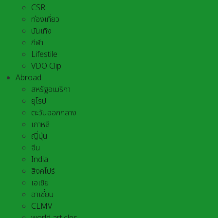
CSR
ท่องเที่ยว
บันเทิง
กีฬา
Lifestile
VDO Clip
Abroad
สหรัฐอเมริกา
ยุโรป
ตะวันออกกลาง
เกาหลี
ญี่ปุ่น
จีน
India
สิงคโปร์
เอเชีย
อาเชี่ยน
CLMV