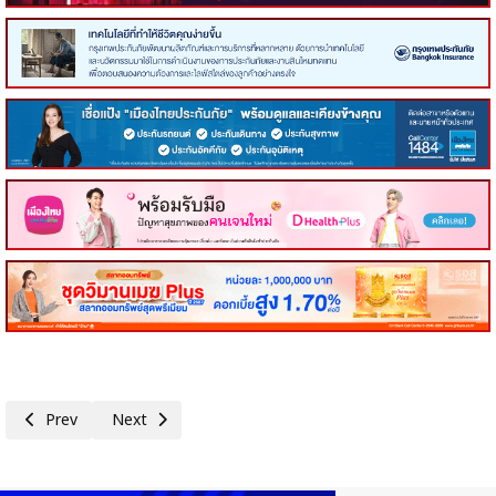
Previous article: ผนึก 10 สมาคมอุตฯยานยนต์ไทย ยื่น8ข้อเสนอ มาตรการฉุกเฉ
Next article: โบลท์ มุ่งขับเคลื่อนสังคมการเดินทางที่ปลอดภัย ส
Prev
Next