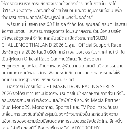
ให้การตอบรับรายการแข่งของเราอย่างดียิ่งด้วย ยิ่งไปกว่านั้น เราได้
นำ'Isuzu Safety Car'มาทำหน้าที่นำขบวนและควบคุมการแข่งขัน เพื่อ
ช่วยเสริมความปลอดภัยให้สมบูรณ์แบบยิ่งขึ้นอีกด้วย”
พร้อมกันนี้ บริษัท เอส 63 โปรเจค จำกัด โดย คุณศิลป์ ธีรนิติ ประธาน
จัดการแข่งขัน และกรรมการผู้จัดการ ได้ประกาศความร่วมมือกับ บริษัท
ตรีเพชรอีซูซุเซลส์ จำกัด และพันธมิตร เปิดตัวรายการ'ISUZU
CHALLENGE THAILAND 2026'ในฐานะ Official Support Race
ประจำฤดูกาล 2026 โดยมี บริษัท เทร่า เอส มอเตอร์ (ประเทศไทย) จำกัด
เป็นผู้พัฒนา Official Race Car ภายใต้แนวคิด'Base on
Engineering'สะท้อนศักยภาพของผู้พัฒนาคนไทยในด้านวิศวกรรมยาน
ยนต์และอากาศพลศาสตร์ เพื่อยกระดับขีดความสามารถของรถแข่งให้
ทัดเทียมมาตรฐานการแข่งขันระดับประเทศ
นอกจากนี้ การแข่งขัน'PT MAXNITRON RACING SERIES
2026'ยังได้รับความร่วมมือจากพันธมิตรชั้นนำหลากหลายภาคส่วน ทั้งใน
กลุ่มธุรกิจยานยนต์ พลังงาน และไลฟ์สไตล์ รวมถึง Media Partner
ได้แก่ Mono29, Monomax, Sports1 และ TV Pool ที่ร่วมกันขับ
เคลื่อนการแข่งขันให้เข้าถึงผู้ชมในวงกว้างมากยิ่งขึ้น สะท้อนถึงความ
แข็งแกร่งของความร่วมมือในอุตสาหกรรมมอเตอร์สปอร์ตไทย อีกหนึ่ง
ไฮไลต์สำคัญของปีนี้ คือการเพิ่มรางวัล'LADY TROPHY