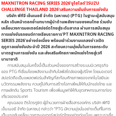
MAXNITRON RACING SERIES 2026'
ชูไฮไลต์'ISUZU
CHALLENGE THAILAND 2026'เสริมความเข้มข้นการแข่งขัน
บริษัท พีทีจี เอ็นเนอยี จำกัด (มหาชน) (PTG) ในฐานะผู้สนับสนุน
หลัก เดินหน้าตอกย้ำบทบาทผู้นำด้านพลังงานของคนไทย ร่วมขับ
เคลื่อนวงการมอเตอร์สปอร์ตไทยสู่ระดับสากล ผ่านการสนับสนุน
การแข่งขันรถยนต์ทางเรียบรายการ'PT MAXNITRON RACING
SERIES 2026'อย่างต่อเนื่อง พร้อมเข้าร่วมงานแถลงข่าวเปิด
ฤดูกาลแข่งขันประจำปี 2026 สะท้อนความมุ่งมั่นในการยกระดับ
มาตรฐานการแข่งขัน และส่งเสริมศักยภาพนักแข่งไทยสู่เวที
นานาชาติ
การสนับสนุนในครั้งนี้เป็นส่วนหนึ่งของการสร้างระบบนิเวศธุรกิจ
ของ PTG ที่เชื่อมโยงพลังงานเข้ากับไลฟ์สไตล์ของผู้บริโภค โดยมอเตอร์
สปอร์ตถือเป็นแพลตฟอร์มสำคัญที่สะท้อนศักยภาพของเทคโนโลยีและ
นวัตกรรมพลังงาน ควบคู่ไปกับการสร้างโอกาสใหม่ให้กับนักแข่งไทย และ
การผลักดัน Sports Tourism เพื่อเพิ่มมูลค่าให้กับอุตสาหกรรมการท่อง
เที่ยวของประเทศ
คุณฉลอง ติรไตรภูษิต ผู้อำนวยการฝ่ายสื่อสารองค์กร บริษัท พีทีจี
เอ็นเนอยี จำกัด (มหาชน) กล่าวว่า “PTG มีความมุ่งมั่นอย่างเต็มที่ในการ
เป็นแรงขับเคลื่อนวงการมอเตอร์สปอร์ตไทยอย่างต่อเนื่อง เพราะเราเชื่อ