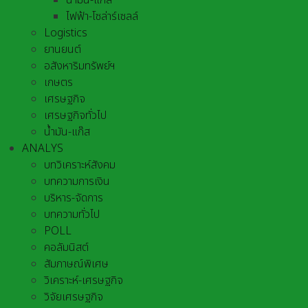
น้ำมัน-แก๊ส
ไฟฟ้า-โซล่าร์เซลล์
Logistics
ยานยนต์
อสังหาริมทรัพย์ฯ
เกษตร
เศรษฐกิจ
เศรษฐกิจทั่วไป
น้ำมัน-แก๊ส
ANALYS
บทวิเคราะห์สังคม
บทความการเงิน
บริหาร-จัดการ
บทความทั่วไป
POLL
คอลัมนิสต์
สัมภาษณ์พิเศษ
วิเคราะห์-เศรษฐกิจ
วิจัยเศรษฐกิจ