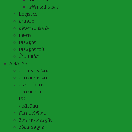
น้ำมัน-แก๊ส
ไฟฟ้า-โซล่าร์เซลล์
Logistics
ยานยนต์
อสังหาริมทรัพย์ฯ
เกษตร
เศรษฐกิจ
เศรษฐกิจทั่วไป
น้ำมัน-แก๊ส
ANALYS
บทวิเคราะห์สังคม
บทความการเงิน
บริหาร-จัดการ
บทความทั่วไป
POLL
คอลัมนิสต์
สัมภาษณ์พิเศษ
วิเคราะห์-เศรษฐกิจ
วิจัยเศรษฐกิจ