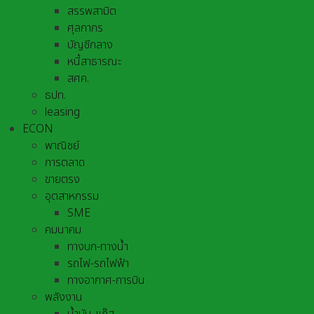
สรรพสามิต
ศุลกากร
บัญชีกลาง
หนี้สาธารณะ
สศค.
ธปท.
leasing
ECON
พาณิชย์
การตลาด
ขายตรง
อุตสาหกรรม
SME
คมนาคม
ทางบก-ทางน้ำ
รถไฟ-รถไฟฟ้า
ทางอากาศ-การบิน
พลังงาน