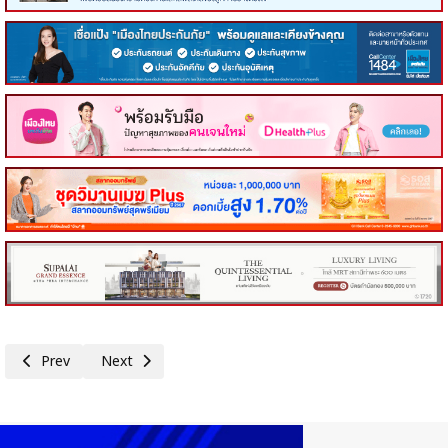
Previous article: กรมสรรพากร ออกมาตรการภาษีเพื่อส่งเสริมการติดตั้ง So
Next article: กรมสรรพากร คว้ารางวัลระดับนานาชาติ ASOCIO A
Prev
Next