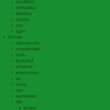
ประชาธิปัตต์
ชาติไทยพัฒนา
พรรคอื่นๆ
ภูมิใจไทย
กกต.
รัฐสภา
SET-คลัง
บริษัทจดทะเบียน
ตลาดหลักทรัพย์
ประกัน
หุ้นเด่นวันนี้
บทวิเคราะห์
ซุบซิบการลงทุน
บล.
กองทุน
กลต.
แบงก์พาณิชย์
คลัง
สรรพกร