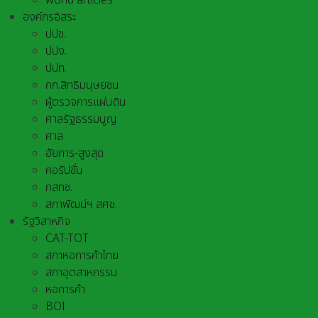
world articles
องค์กรอิสระ
ปปช.
ปปง.
ปปท.
กก.สิทธิมนุษยชน
ผู้ตรวจการแผ่นดิน
ศาลรัฐธรรมนูญ
ศาล
อัยการ-สูงสุด
คอรัปชั่น
กสทช.
สภาพัฒน์ฯ สศช.
รัฐวิสาหกิจ
CAT-TOT
สภาหอการค้าไทย
สภาอุตสาหกรรม
หอการค้า
BOI