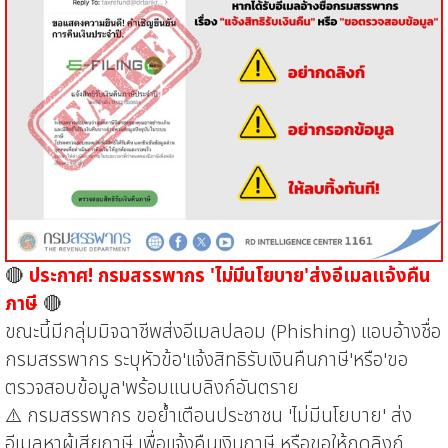
🔴
ประกาศ! กรมสรรพากร 'ไม่มีนโยบาย'ส่งอีเมลแจ้งคืน
ภาษี
🔴
ขณะนี้มีกลุ่มมิจฉาชีพส่งอีเมลปลอม (Phishing) แอบอ้างชื่อ
กรมสรรพากร ระบุหัวข้อ'แจ้งสิทธิรับเงินคืนภาษี'หรือ'ขอ
ตรวจสอบข้อมูล'พร้อมแนบลิงก์อันตราย
⚠️ กรมสรรพากร ขอย้ำเตือนประชาชน 'ไม่มีนโยบาย' ส่ง
อีเมลหาผู้เสียภาษี เพื่อแจ้งคืนเงินภาษี หรือขอให้กดลิงก์