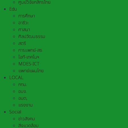
ศูนย์วิจัยกสิกรไทย
Edu
การศึกษา
อาชีวะ
ศาสนา
ศิลปวัฒนธรรม
สตรี
การแพทย์-สธ
ไอที-เทคโนฯ
MDES-ICT
แพทย์แผนไทย
LOCAL
กทม.
อบจ.
อบต,
แรงงาน
Social
ข่าวสังคม
สิ่งแวดล้อม