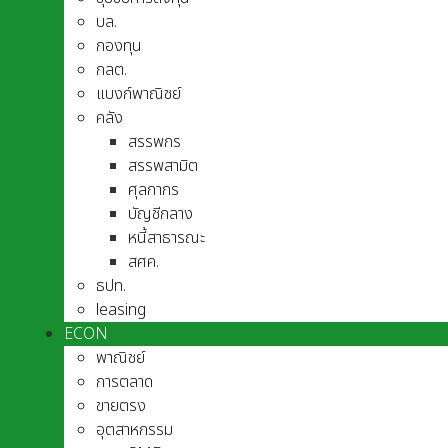
บล.
กองทุน
กลต.
แบงก์พาณิชย์
คลัง
สรรพกร
สรรพสามิต
ศุลกากร
บัญชีกลาง
หนี้สาธารณะ
สศค.
ธปท.
leasing
ECON
พาณิชย์
การตลาด
ขายตรง
อุตสาหกรรม