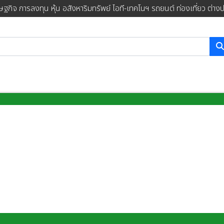
ษฐกิจ การลงทุน หุ้น อสังหาริมทรัพย์ ไอที-เทคโนฯ รถยนต์ ท่องเที่ยว ต่าง
การค้นหา