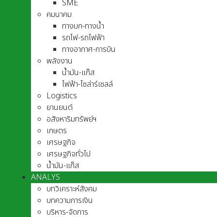
SME
คมนาคม
ทางบก-ทางน้ำ
รถไฟ-รถไฟฟ้า
ทางอากาศ-การบิน
พลังงาน
น้ำมัน-แก๊ส
ไฟฟ้า-โซล่าร์เซลล์
Logistics
ยานยนต์
อสังหาริมทรัพย์ฯ
เกษตร
เศรษฐกิจ
เศรษฐกิจทั่วไป
น้ำมัน-แก๊ส
ANALYS
บทวิเคราะห์สังคม
บทความการเงิน
บริหาร-จัดการ