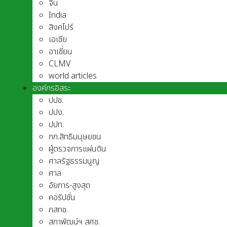
จีน
India
สิงคโปร์
เอเชีย
อาเชี่ยน
CLMV
world articles
องค์กรอิสระ
ปปช.
ปปง.
ปปท.
กก.สิทธิมนุษยชน
ผู้ตรวจการแผ่นดิน
ศาลรัฐธรรมนูญ
ศาล
อัยการ-สูงสุด
คอรัปชั่น
กสทช.
สภาพัฒน์ฯ สศช.