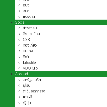
อบจ.
อบต,
แรงงาน
Social
ข่าวสังคม
สิ่งแวดล้อม
CSR
ท่องเที่ยว
บันเทิง
กีฬา
Lifestile
VDO Clip
Abroad
สหรัฐอเมริกา
ยุโรป
ตะวันออกกลาง
เกาหลี
ญี่ปุ่น