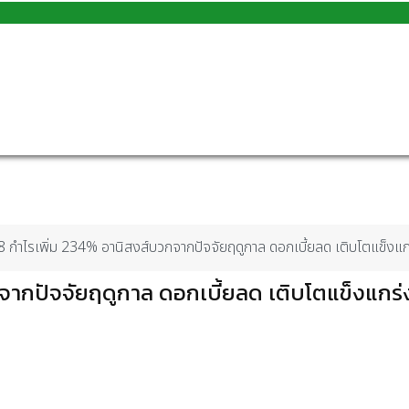
ำไรเพิ่ม 234% อานิสงส์บวกจากปัจจัยฤดูกาล ดอกเบี้ยลด เติบโตแข็งแกร
ากปัจจัยฤดูกาล ดอกเบี้ยลด เติบโตแข็งแกร่