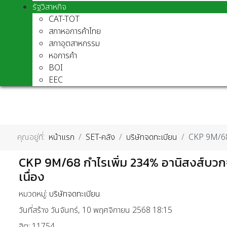
รัฐวิสาหกิจ
CAT-TOT
สภาหอการค้าไทย
สภาอุตสาหกรรม
หอการค้า
BOI
EEC
คุณอยู่ที่:
หน้าแรก
SET-คลัง
บริษัทจดทะเบียน
CKP 9M/68 ก
CKP 9M/68 กำไรเพิ่ม 234% อานิสงส์บวกจ
เนื่อง
หมวดหมู่:
บริษัทจดทะเบียน
วันที่สร้าง วันจันทร์, 10 พฤศจิกายน 2568 18:15
ฮิต: 11754