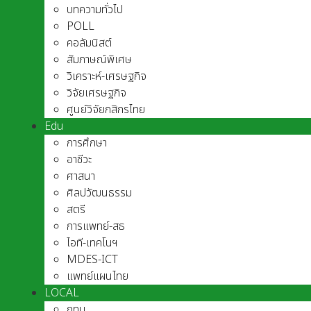
บทความทั่วไป
POLL
คอลัมนิสต์
สัมภาษณ์พิเศษ
วิเคราะห์-เศรษฐกิจ
วิจัยเศรษฐกิจ
ศูนย์วิจัยกสิกรไทย
Edu
การศึกษา
อาชีวะ
ศาสนา
ศิลปวัฒนธรรม
สตรี
การแพทย์-สธ
ไอที-เทคโนฯ
MDES-ICT
แพทย์แผนไทย
LOCAL
กทม.