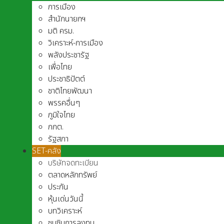
การเมือง
สำนักนายกฯ
มติ ครม.
วิเคราะห์-การเมือง
พลังประชารัฐ
เพื่อไทย
ประชาธิปัตต์
ชาติไทยพัฒนา
พรรคอื่นๆ
ภูมิใจไทย
กกต.
รัฐสภา
SET-คลัง
บริษัทจดทะเบียน
ตลาดหลักทรัพย์
ประกัน
หุ้นเด่นวันนี้
บทวิเคราะห์
ซุบซิบการลงทุน