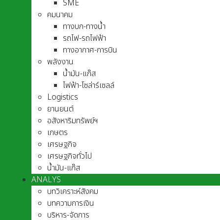
SME
คมนาคม
ทางบก-ทางน้ำ
รถไฟ-รถไฟฟ้า
ทางอากาศ-การบิน
พลังงาน
น้ำมัน-แก๊ส
ไฟฟ้า-โซล่าร์เซลล์
Logistics
ยานยนต์
อสังหาริมทรัพย์ฯ
เกษตร
เศรษฐกิจ
เศรษฐกิจทั่วไป
น้ำมัน-แก๊ส
ANALYS
บทวิเคราะห์สังคม
บทความการเงิน
บริหาร-จัดการ