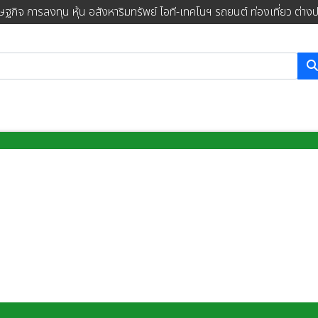
ษฐกิจ การลงทุน หุ้น อสังหาริมทรัพย์ ไอที-เทคโนฯ รถยนต์ ท่องเที่ยว ต่าง
การค้นหา