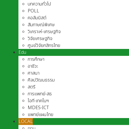
บทความทั่วไป
POLL
คอลัมนิสต์
สัมภาษณ์พิเศษ
วิเคราะห์-เศรษฐกิจ
วิจัยเศรษฐกิจ
ศูนย์วิจัยกสิกรไทย
Edu
การศึกษา
อาชีวะ
ศาสนา
ศิลปวัฒนธรรม
สตรี
การแพทย์-สธ
ไอที-เทคโนฯ
MDES-ICT
แพทย์แผนไทย
LOCAL
กทม.