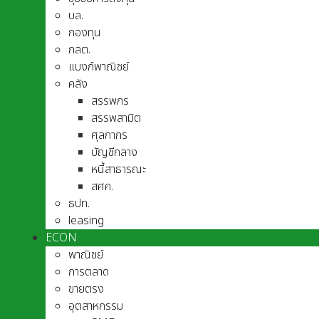
บล.
กองทุน
กลต.
แบงก์พาณิชย์
คลัง
สรรพกร
สรรพสามิต
ศุลกากร
บัญชีกลาง
หนี้สาธารณะ
สศค.
ธปท.
leasing
ECON
พาณิชย์
การตลาด
ขายตรง
อุตสาหกรรม