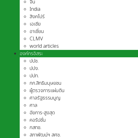
จีน
India
สิงคโปร์
เอเชีย
อาเชี่ยน
CLMV
world articles
องค์กรอิสระ
ปปช.
ปปง.
ปปท.
กก.สิทธิมนุษยชน
ผู้ตรวจการแผ่นดิน
ศาลรัฐธรรมนูญ
ศาล
อัยการ-สูงสุด
คอรัปชั่น
กสทช.
สภาพัฒน์ฯ สศช.