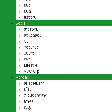
อบจ.
อบต,
แรงงาน
Social
ข่าวสังคม
สิ่งแวดล้อม
CSR
ท่องเที่ยว
บันเทิง
กีฬา
Lifestile
VDO Clip
Abroad
สหรัฐอเมริกา
ยุโรป
ตะวันออกกลาง
เกาหลี
ญี่ปุ่น