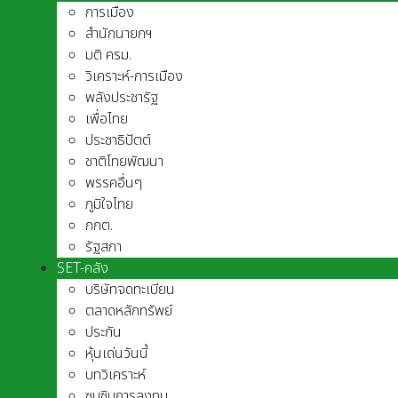
การเมือง
สำนักนายกฯ
มติ ครม.
วิเคราะห์-การเมือง
พลังประชารัฐ
เพื่อไทย
ประชาธิปัตต์
ชาติไทยพัฒนา
พรรคอื่นๆ
ภูมิใจไทย
กกต.
รัฐสภา
SET-คลัง
บริษัทจดทะเบียน
ตลาดหลักทรัพย์
ประกัน
หุ้นเด่นวันนี้
บทวิเคราะห์
ซุบซิบการลงทุน