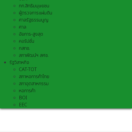
กก.สิทธิมนุษยชน
ผู้ตรวจการแผ่นดิน
ศาลรัฐธรรมนูญ
ศาล
อัยการ-สูงสุด
คอรัปชั่น
กสทช.
สภาพัฒน์ฯ สศช.
รัฐวิสาหกิจ
CAT-TOT
สภาหอการค้าไทย
สภาอุตสาหกรรม
หอการค้า
BOI
EEC