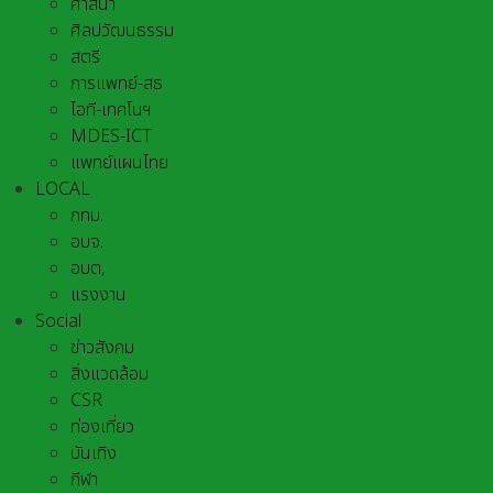
ศาสนา
ศิลปวัฒนธรรม
สตรี
การแพทย์-สธ
ไอที-เทคโนฯ
MDES-ICT
แพทย์แผนไทย
LOCAL
กทม.
อบจ.
อบต,
แรงงาน
Social
ข่าวสังคม
สิ่งแวดล้อม
CSR
ท่องเที่ยว
บันเทิง
กีฬา