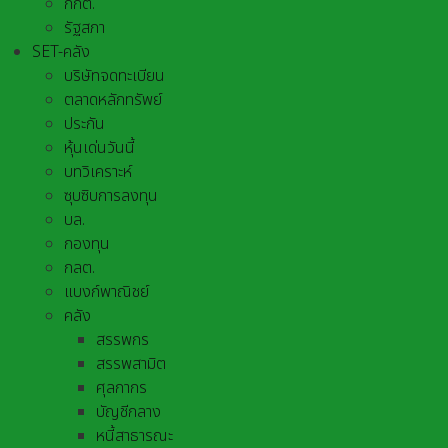
กกต.
รัฐสภา
SET-คลัง
บริษัทจดทะเบียน
ตลาดหลักทรัพย์
ประกัน
หุ้นเด่นวันนี้
บทวิเคราะห์
ซุบซิบการลงทุน
บล.
กองทุน
กลต.
แบงก์พาณิชย์
คลัง
สรรพกร
สรรพสามิต
ศุลกากร
บัญชีกลาง
หนี้สาธารณะ