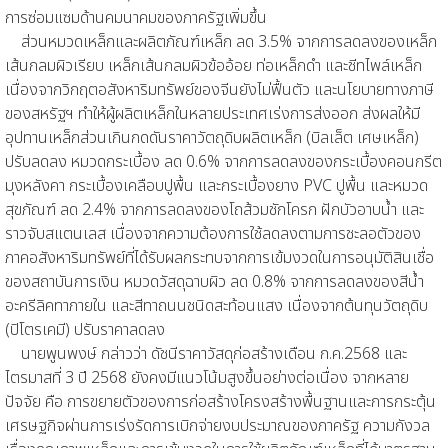
การซ่อมแซมด้านคมนาคมของภาครัฐเพิ่มขึ้น
ส่วนหมวดเหล็กและผลิตภัณฑ์เหล็ก ลด 3.5% จากการลดลงของเหล็ก
เส้นกลมผิวเรียบ เหล็กเส้นกลมผิวข้ออ้อย ท่อเหล็กดำ และชีทไพล์เหล็ก
เนื่องจากวิกฤตอสังหาริมทรัพย์ของจีนยังไม่ฟื้นตัว และนโยบายทางภาษี
ของสหรัฐฯ ทำให้ผู้ผลิตเหล็กในหลายประเทศเร่งการส่งออก ส่งผลให้มี
อุปทานเหล็กส่วนเกินกดดันราคาวัตถุดิบผลิตเหล็ก (บิลเล็ต เศษเหล็ก)
ปรับลดลง หมวดกระเบื้อง ลด 0.6% จากการลดลงของกระเบื้องคอนกรีต
มุงหลังคา กระเบื้องเคลือบปูพื้น และกระเบื้องยาง PVC ปูพื้น และหมวด
สุขภัณฑ์ ลด 2.4% จากการลดลงของโถส้วมชักโครก ฝักบัวอาบน้ำ และ
ราวจับสแตนเลส เนื่องจากความต้องการใช้ลดลงตามการชะลอตัวของ
ภาคอสังหาริมทรัพย์ที่ได้รับผลกระทบจากการเข้มงวดในการอนุมัติสินเชื่อ
ของสถาบันการเงิน หมวดวัสดุฉาบผิว ลด 0.8% จากการลดลงของสีน้ำ
อะครีลิคทาภายใน และสีทาถนนชนิดสะท้อนแสง เนื่องจากต้นทุนวัตถุดิบ
(ปิโตรเคมี) ปรับราคาลดลง
นายพูนพงษ์ กล่าวว่า ดัชนีราคาวัสดุก่อสร้างเดือน ก.ค.2568 และ
ไตรมาสที่ 3 ปี 2568 ยังคงมีแนวโน้มสูงขึ้นอย่างต่อเนื่อง จากหลาย
ปัจจัย คือ การขยายตัวของการก่อสร้างโครงสร้างพื้นฐานและการกระตุ้น
เศรษฐกิจผ่านการเร่งรัดการเบิกจ่ายงบประมาณของภาครัฐ ความกังวล