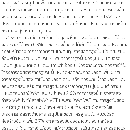
ก่อสร้างสาธารณูปโภคพื้นฐานของภาครัฐ ทั้งโครงการใหม่และโครงการ
ต่อเนื่อง รวมถึงหลายสินค้ามีต้นทุนการผลิตและราคาวัตถุดิบเพิ่มสูงขึ้น
จึงมีการปรับราคาเพิ่มขึ้น อาทิ ไม้ ซีเมนต์ คอนกรีต อุปกรณ์ไฟฟ้าและ
ประปา ยางมะตอย ดิน ทราย แต่หลายสินค้าก็มีราคาปรับลดลง อาทิ เหล็ก
กระเบื้อง สุขภัณฑ์ วัสดุฉาบผิว
สำหรับ รายละเอียดดัชนีราคาวัสดุก่อสร้างที่เพิ่มขึ้น มาจากหมวดไม้และ
ผลิตภัณฑ์ไม้ เพิ่ม 0.9% จากการสูงขึ้นของไม้พื้น ไม้แบบ วงกบประตู และ
วงกบหน้าต่าง จากราคาวัตถุดิบและต้นทุนการผลิตที่สูงขึ้นเมื่อเทียบกับปี
ก่อนหน้า หมวดซีเมนต์ เพิ่ม 4.5% จากการสูงขึ้นของปูนซีเมนต์ปอร์ต
แลนด์ ปูนซีเมนต์ผสม และปูนฉาบสำเร็จรูป เนื่องจากมีความต้องการใช้ใน
โครงการก่อสร้างภาครัฐเพิ่มขึ้น หมวดผลิตภัณฑ์คอนกรีต เพิ่ม 0.4%
จากการสูงขึ้นของเสาเข็มคอนกรีตเสริมเหล็ก ท่อระบายน้ำคอนกรีต และ
คอนกรีตผสมเสร็จ ตามการสูงขึ้นของราคาวัตถุดิบ (ปูนซีเมนต์ ทราย)
หมวดอุปกรณ์ไฟฟ้าและประปา เพิ่ม 2.6% จากการสูงขึ้นของสายส่ง
กำลังไฟฟ้า NYY สายไฟฟ้า VCT และสายไฟฟ้า VAF ตามการสูงขึ้นของ
ราคาวัตถุดิบ (ทองแดง เม็ดพลาสติก) รวมทั้งมีความต้องการใช้ใน
โครงการก่อสร้างด้านสาธารณูปโภคของภาครัฐเพิ่มขึ้น หมวดวัสดุ
ก่อสร้างอื่น ๆ เพิ่ม 3.7% จากการสูงขึ้นของยางมะตอย และวัสดุ
ธรรมชาติ (ดิน ทราย) เนื่องจากมีความต้องการใช้ในโครงการก่อสร้างและ