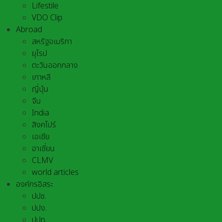
Lifestile
VDO Clip
Abroad
สหรัฐอเมริกา
ยุโรป
ตะวันออกกลาง
เกาหลี
ญี่ปุ่น
จีน
India
สิงคโปร์
เอเชีย
อาเชี่ยน
CLMV
world articles
องค์กรอิสระ
ปปช.
ปปง.
ปปท.