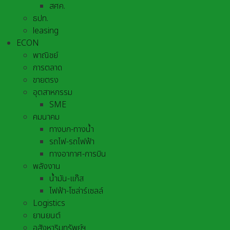
สศค.
ธปท.
leasing
ECON
พาณิชย์
การตลาด
ขายตรง
อุตสาหกรรม
SME
คมนาคม
ทางบก-ทางน้ำ
รถไฟ-รถไฟฟ้า
ทางอากาศ-การบิน
พลังงาน
น้ำมัน-แก๊ส
ไฟฟ้า-โซล่าร์เซลล์
Logistics
ยานยนต์
อสังหาริมทรัพย์ฯ