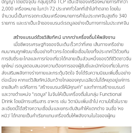
ปัญญา โดยปัจจุบัน กลุ่มธุรกิจ TCP เป็นเจ้าของเครื่องหมายการค้ากว่า
2,000 เครื่องหมาย ในกว่า 72 ประเทศทั่วโลกที่เข้าไปทำตลาด โดยใน
จำนวนนี้เป็นการจดทะเบียนเครื่องหมายการค้าในประเทศจีนสูงถึง 340
รายการ และเราเป็นเจ้าของแบรนด์เรดบูลอย่างเป็นทางการในประเทศจีน
สร้างแบรนด์ด้วยวิสัยทัศน์ มากกว่าเครื่องดื่มให้พลังงาน
เมื่อชีพจรเศรษฐกิจของจีนเต้นเร็วกว่าที่เคย เส้นทางเครือข่าย
คมนาคมถูกพัฒนาขึ้นอย่างก้าวกระโดดเพื่อเชื่อมโยงทั้งประเทศไว้ด้วยกัน
การขับขี่ระยะไกลและการท่องเที่ยวได้กลายเป็นส่วนหนึ่งของวิถีชีวิตชาวจีน
ยุคใหม่ เรดบูลตอบสนองความต้องการของผู้ขับขี่และนักท่องเที่ยวในการ
ส่งเสริมพลังทางร่างกายและกระตุ้นจิตใจ จึงได้รับความนิยมเพิ่มขึ้นอย่าง
ต่อเนื่อง หากแต่วิสัยทัศน์อันกว้างไกลของคุณเฉลียวไม่ได้หยุดอยู่แค่การ
ขายสินค้า แต่คือการ “สร้างแบรนด์ให้มีคุณค่า” และทำการสร้างแบรนด์
และวางตำแหน่ง “เรดบูล” ในจีนให้เป็นเครื่องดื่มในกลุ่ม Functional
Drink โดยมีการเสริมสาร อาหาร เช่น วิตามินเพิ่มเข้าไป ความใส่ใจในราย
ละเอียดนี้ได้สร้างความเชื่อมั่นและยกระดับสินค้าให้แตกต่าง จนชื่อ ‘หง
หนิว’ ได้กลายเป็นคำเรียกแทนเครื่องดื่มให้พลังงานในใจของผู้คน