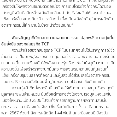
แอปพลิเคชัน ประกอบกับกระแสความรักในกีฬาที่เติบโต ทำให้ฐานผู้บริโภค
เครื่องดื่มให้พลังงานขยายตัวต่อเนื่อง การเติบโตอย่างก้าวกระโดดของ
เศรษฐกิจจีนคืออีกหนึ่งพลังขับเคลื่อนสำคัญที่ส่งเสริมให้แบรนด์เรดบูล
แข็งแกร่งขึ้น ขณะเดียวกัน เราก็มุ่งมั่นที่จะเป็นพลังสำคัญในการผลักดัน
อุตสาหกรรมนี้ให้ทะยานไปข้างหน้าด้วยเช่นกัน”
พันธสัญญาที่ถักทอมานานหลายทศวรรษ: ปลุกพลังความมุ่งมั่น
อันยั่งยืนของกลุ่มธุรกิจ TCP
ความสำเร็จของกลุ่มธุรกิจ TCP ในประเทศจีนไม่ใช่ปรากฏการณ์ชั่ว
ข้ามคืน แต่เป็นบทพิสูจน์ของความทุ่มเทอย่างต่อเนื่อง การเดินทางเริ่มต้น
นานก่อนที่ตลาดเครื่องดื่มให้พลังงานจะรุ่งเรืองเช่นในปัจจุบัน หากแต่เป็น
ความมุ่งมั่นเพื่อสร้างรากฐานที่มั่นคง การส่งเสริมความเป็นหุ้นส่วนที่
แข็งแกร่งกับชุมชนธุรกิจท้องถิ่นและผู้มีส่วนได้ส่วนเสียในอุตสาหกรรม
และการสร้างความยั่งยืนบนพื้นฐานของความไว้วางใจซึ่งกันและกัน
ความมุ่งมั่นที่หยั่งรากลึกนี้ สะท้อนให้เห็นจากการลงทุนเชิงกลยุทธ์
มูลค่าหลายพันล้านหยวน นับตั้งแต่การก่อตั้งโรงงานเรดบูลแห่งแรกใน
เมืองไหหนานเมื่อปี 2536 ไปจนถึงการขยายฐานการผลิตที่ทันสมัยใน
มณฑลเสฉวน (เมืองเน่ยเจียง) ซึ่งเริ่มดำเนินการตั้งแต่เดือนมกราคม
พ.ศ. 2567 ด้วยกำลังการผลิตถึง 1.44 พันล้านกระป๋องต่อปี ปัจจุบัน