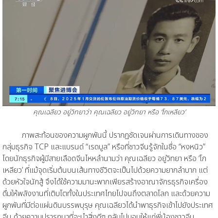
คุณเฉลียว อยู่วิทยาว่า คุณเฉลียว อยู่วิทยา หรือ ‘โกเหลียว’
ภาพสะท้อนของความผูกพันนี้ ปรากฏชัดเจนผ่านการเดินทางของ
กลุ่มธุรกิจ TCP และแบรนด์ “เรดบูล” หรือที่ชาวจีนรู้จักในชื่อ “หงหนิว”
โดยนักธุรกิจผู้มีสายเลือดจีนไหหลำนามว่า คุณเฉลียว อยู่วิทยา หรือ ‘โก
เหลียว’ ที่แม้จุดเริ่มต้นบนเส้นทางชีวิตจะเป็นไปด้วยความยากลำบาก แต่
ด้วยหัวใจนักสู้ จึงได้ใช้ความมานะพากเพียรสร้างอาณาจักรธุรกิจเครื่อง
ดื่มให้พลังงานที่เติบโตทั้งในประเทศไทยไปจนถึงตลาดโลก และด้วยความ
ผูกพันที่มีต่อแผ่นดินบรรพบุรุษ คุณเฉลียวได้นำพาธุรกิจเข้าไปยังประเทศ
จีน ด้วยความปรารถนาที่จะนำสิ่งดีๆ กลับไปมอบให้แก่พี่น้องชาวจีน