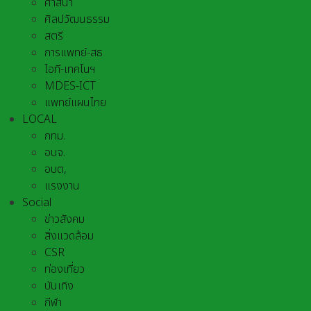
ศาสนา
ศิลปวัฒนธรรม
สตรี
การแพทย์-สธ
ไอที-เทคโนฯ
MDES-ICT
แพทย์แผนไทย
LOCAL
กทม.
อบจ.
อบต,
แรงงาน
Social
ข่าวสังคม
สิ่งแวดล้อม
CSR
ท่องเที่ยว
บันเทิง
กีฬา