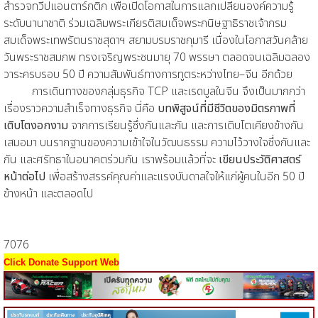
สำรวจทวีปแอนตาร์กติก เพื่อเปิดโอกาสในการแลกเปลี่ยนองค์ความรู้
ระดับนานาชาติ ร่วมเฉลิมพระเกียรติสมเด็จพระกนิษฐาธิราชเจ้ากรม
สมเด็จพระเทพรัตนราชสุดาฯ สยามบรมราชกุมารี เนื่องในโอกาสวันคล้าย
วันพระราชสมภพ ทรงเจริญพระชนมายุ 70 พรรษา ตลอดจนเฉลิมฉลอง
วาระครบรอบ 50 ปี ความสัมพันธ์ทางการทูตระหว่างไทย–จีน อีกด้วย
การเดินทางของกลุ่มธุรกิจ TCP และเรดบูลในจีน จึงเป็นมากกว่า
เรื่องราวความสำเร็จทางธุรกิจ นี่คือ
บทพิสูจน์ที่มีชีวิตของมิตรภาพที่
เติบโตงอกงาม
จากการเรียนรู้ซึ่งกันและกัน และการเติบโตเคียงข้างกัน
เสมอมา บนรากฐานของความเข้าใจในวัฒนธรรม ความไว้วางใจซึ่งกันและ
กัน และศรัทธาในอนาคตร่วมกัน เราพร้อมแล้วที่จะ
เขียนประวัติศาสตร์
หน้าต่อไป
เพื่อสร้างสรรค์คุณค่าและแรงบันดาลใจให้แก่ผู้คนในอีก 50 ปี
ข้างหน้า และตลอดไป
7076
Click Donate Support Web