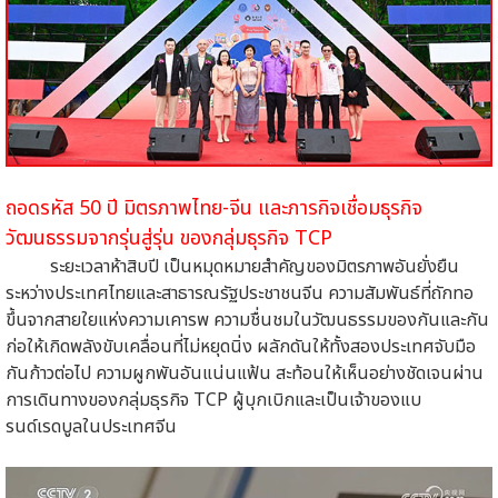
ถอดรหัส 50 ปี มิตรภาพไทย-จีน และภารกิจเชื่อมธุรกิจ
วัฒนธรรมจากรุ่นสู่รุ่น ของกลุ่มธุรกิจ TCP
ระยะเวลาห้าสิบปี เป็นหมุดหมายสำคัญของมิตรภาพอันยั่งยืน
ระหว่างประเทศไทยและสาธารณรัฐประชาชนจีน ความสัมพันธ์ที่ถักทอ
ขึ้นจากสายใยแห่งความเคารพ ความชื่นชมในวัฒนธรรมของกันและกัน
ก่อให้เกิดพลังขับเคลื่อนที่ไม่หยุดนิ่ง ผลักดันให้ทั้งสองประเทศจับมือ
กันก้าวต่อไป ความผูกพันอันแน่นแฟ้น สะท้อนให้เห็นอย่างชัดเจนผ่าน
การเดินทางของกลุ่มธุรกิจ TCP ผู้บุกเบิกและเป็นเจ้าของแบ
รนด์เรดบูลในประเทศจีน