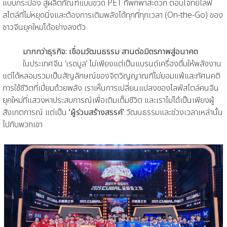
แบบกระป๋อง สู่ผลิตภัณฑ์แบบขวด PET ที่พกพาสะดวก ตอบโจทย์ไลฟ์
สไตล์ที่ไม่หยุดนิ่งและต้องการเติมพลังได้ทุกที่ทุกเวลา (On-the-Go) ของ
ชาวจีนยุคใหม่ได้อย่างลงตัว
มากกว่าธุรกิจ: เชื่อมวัฒนธรรม สานต่อมิตรภาพสู่อนาคต
ในประเทศจีน ‘เรดบูล’ ไม่เพียงแต่เป็นแบรนด์เครื่องดื่มให้พลังงาน
แต่ได้หลอมรวมเป็นสัญลักษณ์ของจิตวิญญาณที่ไม่ยอมแพ้และทัศนคติ
การใช้ชีวิตที่เปี่ยมด้วยพลัง เราเห็นการเปลี่ยนแปลงของไลฟ์สไตล์คนจีน
ยุคใหม่ที่แสวงหาประสบการณ์เพื่อเติมเต็มชีวิต และเราไม่ได้เป็นเพียงผู้
สังเกตการณ์ แต่เป็น
‘ผู้ร่วมสร้างสรรค์’
วัฒนธรรมและช่วงเวลาเหล่านั้น
ไปกับพวกเขา