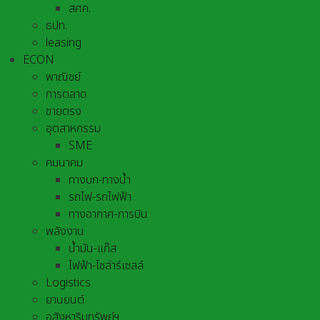
สศค.
ธปท.
leasing
ECON
พาณิชย์
การตลาด
ขายตรง
อุตสาหกรรม
SME
คมนาคม
ทางบก-ทางน้ำ
รถไฟ-รถไฟฟ้า
ทางอากาศ-การบิน
พลังงาน
น้ำมัน-แก๊ส
ไฟฟ้า-โซล่าร์เซลล์
Logistics
ยานยนต์
อสังหาริมทรัพย์ฯ