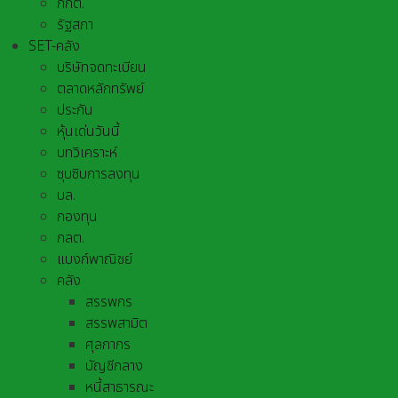
กกต.
รัฐสภา
SET-คลัง
บริษัทจดทะเบียน
ตลาดหลักทรัพย์
ประกัน
หุ้นเด่นวันนี้
บทวิเคราะห์
ซุบซิบการลงทุน
บล.
กองทุน
กลต.
แบงก์พาณิชย์
คลัง
สรรพกร
สรรพสามิต
ศุลกากร
บัญชีกลาง
หนี้สาธารณะ