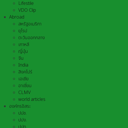
Lifestile
VDO Clip
Abroad
สหรัฐอเมริกา
ยุโรป
ตะวันออกกลาง
เกาหลี
ญี่ปุ่น
จีน
India
สิงคโปร์
เอเชีย
อาเชี่ยน
CLMV
world articles
องค์กรอิสระ
ปปช.
ปปง.
ปปท.