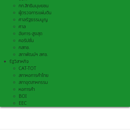
กก.สิทธิมนุษยชน
ผู้ตรวจการแผ่นดิน
ศาลรัฐธรรมนูญ
ศาล
อัยการ-สูงสุด
คอรัปชั่น
กสทช.
สภาพัฒน์ฯ สศช.
รัฐวิสาหกิจ
CAT-TOT
สภาหอการค้าไทย
สภาอุตสาหกรรม
หอการค้า
BOI
EEC