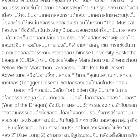
สองประเทศ ในประเทศจีน กลุ่มธุรกิจ TCP ได้มีการร่วมทำกิจกรรมทาง
วัฒนธรรมที่จัดขึ้นโดยสถานเอกอัครราชทูตไทย ณ กรุงปักกิ่ง มาอย่างต่อ
เนื่อง ไม่ว่าจะเป็นงานเทศกาลสงกรานต์และงานเทศกาลไทย ความมุ่งมั่น
นี้ยังสะท้อนให้เห็นในกิจกรรมหลักของเรา อันได้แก่งาน “Thai Musical
Festival” ซึ่งจัดขึ้นเป็นประจำทุกปีและประสบความสำเร็จมาเป็นเวลาสอง
ปีแล้ว และเป็นเวทีแลกเปลี่ยนวัฒนธรรมที่สร้างสีสันระหว่างผู้ชมชาวไทย
และชาวจีน การสนับสนุนการแข่งขันกีฬารายการใหญ่ เช่น การแข่งขันบา
สเกตบอลออลสตาร์ระดับมหาวิทยาลัย Chinese University Basketball
League (CUBAL) งาน Optics Valley Marathon งาน Zhengzhou
Yellow River Marathon และกิจกรรม ‘14th Red Bull Desert
Adventure’ หนึ่งในงานวิ่งทะเลทรายที่ท้าทายที่สุดในโลก ณ ทะเลทราย
เทงเกอร์ (Tengger Desert) เขตปกครองมองโกเลียในประเทศจีน
นอกจากนี้ ความร่วมมือกับ Forbidden City Culture ในการ
สร้างสรรค์ เรดบูล รุ่นลิมิเต็ดเอดิชั่น เนื่องในโอกาสเฉลิมฉลอง “ปีมังกร”
(Year of the Dragon) ยังเป็นการผสานนวัตกรรมของไทยเข้ากับมรดก
ทางวัฒนธรรมอันลึกซึ้งของจีนได้อย่างงดงาม รวมถึงการสร้างความมี
ส่วนร่วม และประสบการณ์ร่วมกันกับผู้บริโภคชาวจีน และล่าสุด กลุ่มธุรกิจ
TCP ยังได้ร่วมสนับสนุน การเยือนประเทศไทยของเรือตัดน้ำแข็ง “เสว่
หลง 2” (Xue Long 2) จากสาธารณรัฐประชาชนจีน หลังเสร็จสิ้นภารกิจ