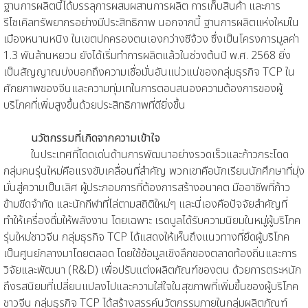
ฐานการผลิตนี้ได้บรรลุการผสมผสานการผลิต การเก็บสินค้า และการ
รีไซเคิลทรัพยากรอย่างมีประสิทธิภาพ นอกจากนี้ ฐานการผลิตแห่งใหม่ใน
เมืองหนานหนิง ในเขตปกครองตนเองกว่างซีจ้วง ซึ่งเป็นโครงการมูลค่า
1.3 พันล้านหยวน ยังได้เริ่มทำการผลิตแล้วในช่วงต้นปี พ.ศ. 2568 ยิ่ง
เป็นสัญญาณบ่งบอกถึงความเชื่อมั่นอันแน่วแน่ของกลุ่มธุรกิจ TCP ใน
ศักยภาพของจีนและความทุ่มเทในการตอบสนองความต้องการของผู้
บริโภคที่เพิ่มสูงขึ้นด้วยประสิทธิภาพที่ดียิ่งขึ้น
นวัตกรรมที่เกิดจากความเข้าใจ
ในประเทศที่โดดเด่นด้านการพัฒนาอย่างรวดเร็วและก้าวกระโดด
กลุ่มคนรุ่นใหม่คือแรงขับเคลื่อนที่สำคัญ พวกเขาคือนักเรียนนักศึกษาที่มุ่ง
มั่นสู่ความเป็นเลิศ ผู้ประกอบการที่ต้องการสร้างอนาคต มืออาชีพที่ก้าว
ข้ามขีดจำกัด และนักกีฬาที่ไล่ตามสถิติใหม่ๆ และนี่เองคือปัจจัยสำคัญที่
ทำให้เครื่องดื่มให้พลังงาน โดยเฉพาะ เรดบูลได้รับความนิยมในหมู่ผู้บริโภค
รุ่นใหม่ชาวจีน กลุ่มธุรกิจ TCP ได้แสดงให้เห็นถึงแนวทางที่ยึดผู้บริโภค
เป็นศูนย์กลางมาโดยตลอด โดยใช้ข้อมูลเชิงลึกของตลาดท้องถิ่นและการ
วิจัยและพัฒนา (R&D) เพื่อปรับแต่งผลิตภัณฑ์ของตน ด้วยการตระหนัก
ถึงรสนิยมที่เปลี่ยนแปลงไปและความใส่ใจในสุขภาพที่เพิ่มขึ้นของผู้บริโภค
ชาวจีน กลุ่มธุรกิจ TCP ได้สร้างสรรค์นวัตกรรมภายในกลุ่มผลิตภัณฑ์