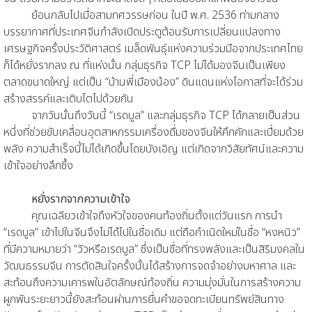
ย้อนกลับไปเมื่อสามทศวรรษก่อน ในปี พ.ศ. 2536 ท่ามกลาง
บรรยากาศที่ประเทศจีนกำลังเปิดประตูต้อนรับการเปลี่ยนแปลงทาง
เศรษฐกิจครั้งประวัติศาสตร์ เมล็ดพันธุ์แห่งความร่วมมือจากประเทศไทย
ก็ได้หยั่งรากลง ณ ที่แห่งนั้น กลุ่มธุรกิจ TCP ไม่ได้มองจีนเป็นเพียง
ตลาดขนาดใหญ่ แต่เป็น “บ้านพี่เมืองน้อง” ดินแดนแห่งโอกาสที่จะได้ร่วม
สร้างสรรค์และเติบโตไปด้วยกัน
จากวันนั้นถึงวันนี้ “เรดบูล” และกลุ่มธุรกิจ TCP ได้กลายเป็นส่วน
หนึ่งที่ช่วยขับเคลื่อนอุตสาหกรรมเครื่องดื่มของจีนให้คึกคักและเปี่ยมด้วย
พลัง ความสำเร็จนี้ไม่ได้เกิดขึ้นโดยบังเอิญ แต่เกิดจากวิสัยทัศน์และความ
เข้าใจอย่างลึกซึ้ง
หยั่งรากจากความเข้าใจ
คุณเฉลียวเข้าใจถึงหัวใจของคนท้องถิ่นตั้งแต่วันแรก การนำ
“เรดบูล” เข้าไปในจีนจึงไม่ได้ไปในชื่อเดิม แต่ถือกำเนิดใหม่ในชื่อ “หงหนิว”
ที่มีความหมายว่า “วัวหรือเรดบูล” ซึ่งเป็นชื่อที่ทรงพลังและเป็นสิริมงคลใน
วัฒนธรรมจีน การตัดสินใจครั้งนั้นได้สร้างการจดจำอย่างมหาศาล และ
สะท้อนถึงความเคารพในอัตลักษณ์ท้องถิ่น ความมุ่งมั่นในการสร้างความ
ผูกพันระยะยาวนี้ยังสะท้อนผ่านการยื่นคำขอจดทะเบียนทรัพย์สินทาง