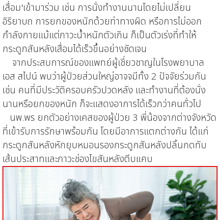
เสื่อม'เข้ามาร่วม เช่น การนั่งทำงานนานโดยไม่เปลี่ยน
อิริยาบถ การยกของหนักด้วยท่าทางผิด หรือการไม่ออก
กำลังกาย
แม้แต่ภาวะน้ำหนักตัวเกิน ก็เป็นตัวเร่งที่ทำให้
กระดูกสันหลังเสื่อมได้เร็วขึ้นอย่างชัดเจน
จากประสบการณ์ของแพทย์ผู้เชี่ยวชาญในโรงพยาบาล
เอส
สไ
ปน์ พบว่า
ผู้ป่วยส่วนใหญ่อาจจมีทั้ง
2
ปัจจัยร่วมกัน
เช่น คนที่มีประวัติครอบครัวปวดหลัง และทำงานที่ต้องนั่ง
นานหรือยกของหนัก ก็จะแสดงอาการได้เร็วกว่าคนทั่วไป
นพ.พร ยกตัวอย่าง
เคสข
องผู้ป่วย
3
พี่น้องจากต่างจังหวัด
ที่เข้ารับการรักษาพร้อมกัน โดยมีอาการแตกต่างกัน ได้แก่
กระดูกสันหลังหักยุบ
หมอนรองกระดูก
สันหลัง
ปลิ้นกดทับ
เส้นประสาท
และภาวะช่องไขสันหลังตีบแคบ