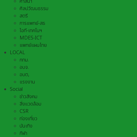
ศาสนา
ศิลปวัฒนธรรม
สตรี
การแพทย์-สธ
ไอที-เทคโนฯ
MDES-ICT
แพทย์แผนไทย
LOCAL
กทม.
อบจ.
อบต,
แรงงาน
Social
ข่าวสังคม
สิ่งแวดล้อม
CSR
ท่องเที่ยว
บันเทิง
กีฬา