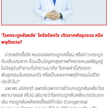
'โรคกระดูกสันหลัง'
ไขข้อข้องใจ เกิดจากพันธุกรรม หรือ
พฤติกรรม
?
ปวดหลังเรื้อรัง หมอนรองกระดูกเคลื่อน หรือภาวะกระดูก
ทับเส้นประสาท ล้วนเป็นปัญหาสุขภาพที่หลายคนเผชิญอยู่
ในปัจจุบัน
คำถามที่มักตามมาคือ 'โรคเหล่านี้เกิดจาก
พันธุกรรมในครอบครัว หรือ
เป็นผลจากพฤติกรรมในชีวิต
ประจำวัน
?'
นพ.พร นริศชาติ แพทย์เฉพาะทางด้านกระดูกสันหลัง โรง
พยาบาลเอส
สไ
ปน์
อธิบายว่า
โรคกระดูกสันหลังบางประเภท
เช่น กระดูกสันหลังคดตั้งแต่กำเนิด (
Congenital