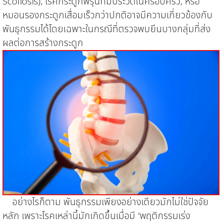
Scoliosis),
โรคกระดูกพรุนที่มีประวัติในครอบครัว
,
หรือ
หมอนรองกระดูกเสื่อมเร็วกว่าปกติ
อาจมีความเกี่ยวข้องกับ
พันธุกรรมได้
โดยเฉพาะในกรณีที่ตรวจพบยีนบางกลุ่มที่ส่ง
ผลต่อการสร้างกระดูก
อย่างไรก็ตาม พันธุกรรมเพียงอย่างเดียวมักไม่ใช่ปัจจัย
หลัก
เพราะ
โรคเหล่านี้มักเกิดขึ้นเมื่อมี 'พฤติกรรมเร่ง