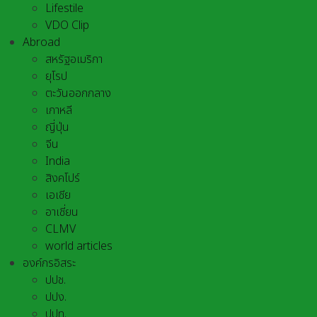
Lifestile
VDO Clip
Abroad
สหรัฐอเมริกา
ยุโรป
ตะวันออกกลาง
เกาหลี
ญี่ปุ่น
จีน
India
สิงคโปร์
เอเชีย
อาเชี่ยน
CLMV
world articles
องค์กรอิสระ
ปปช.
ปปง.
ปปท.