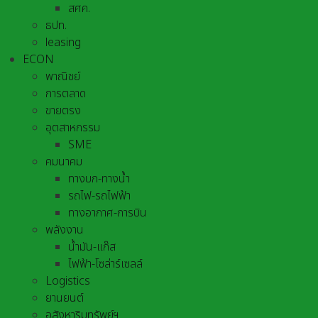
สศค.
ธปท.
leasing
ECON
พาณิชย์
การตลาด
ขายตรง
อุตสาหกรรม
SME
คมนาคม
ทางบก-ทางน้ำ
รถไฟ-รถไฟฟ้า
ทางอากาศ-การบิน
พลังงาน
น้ำมัน-แก๊ส
ไฟฟ้า-โซล่าร์เซลล์
Logistics
ยานยนต์
อสังหาริมทรัพย์ฯ