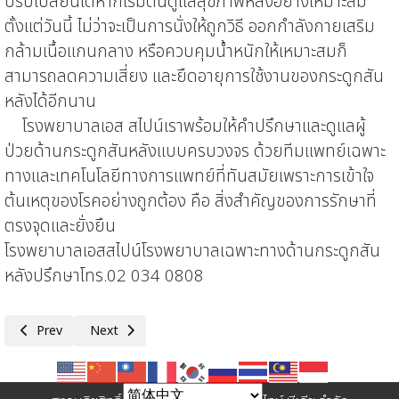
ปรับเปลี่ยนได้
หากเริ่มต้นดูแลสุขภาพหลังอย่างเหมาะสม
ตั้งแต่วันนี้ ไม่ว่าจะเป็นการนั่งให้ถู
กวิธี
ออกกำลังกายเสริม
กล้ามเนื้อ
แกนกลาง
หรือ
ควบคุมน้ำหนักให้เหมาะสม
ก็
สามารถลดความเสี่ยง และยืดอายุการใช้งานของกระดูกสัน
หลัง
ได้อีกนาน
โรงพยาบาลเอส
สไ
ปน์
เรา
พร้อมให้คำปรึกษาและดูแลผู้
ป่วยด้านกระดูกสันหลังแบบครบวงจร ด้วยทีมแพทย์เฉพาะ
ทางและเทคโนโลยีทางการแพทย์ที่ทันสมัย
เพราะการเข้าใจ
ต้นเหตุของโรคอย่างถูกต้อง คือ
สิ่งสำคัญ
ของการรักษาที่
ตรงจุดและยั่งยืน
โรงพยาบาลเอส
สไปน์
โรงพยาบาลเฉพาะทางด้านกระดูกสัน
หลัง
ปรึกษา
โทร
.
02 034 0808
Previous article: แพทย์เฉพาะทางชี้จุดเสี่ยง “อาการปวดหลัง-คอ” สัญญาณเต
Next article: PRINC Group เดินหน้ายกระดับเมืองรอง สานต่อโ
Prev
Next