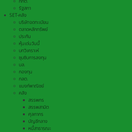
กกต.
รัฐสภา
SET-คลัง
บริษัทจดทะเบียน
ตลาดหลักทรัพย์
ประกัน
หุ้นเด่นวันนี้
บทวิเคราะห์
ซุบซิบการลงทุน
บล.
กองทุน
กลต.
แบงก์พาณิชย์
คลัง
สรรพกร
สรรพสามิต
ศุลกากร
บัญชีกลาง
หนี้สาธารณะ