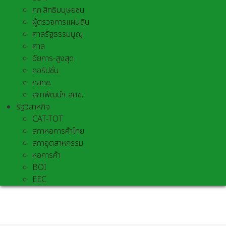
กก.สิทธิมนุษยชน
ผู้ตรวจการแผ่นดิน
ศาลรัฐธรรมนูญ
ศาล
อัยการ-สูงสุด
คอรัปชั่น
กสทช.
สภาพัฒน์ฯ สศช.
รัฐวิสาหกิจ
CAT-TOT
สภาหอการค้าไทย
สภาอุตสาหกรรม
หอการค้า
BOI
EEC