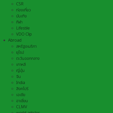
CSR
ท่องเที่ยว
บันเทิง
กีฬา
Lifestile
VDO Clip
Abroad
สหรัฐอเมริกา
ยุโรป
ตะวันออกกลาง
เกาหลี
ญี่ปุ่น
จีน
India
สิงคโปร์
เอเชีย
อาเชี่ยน
CLMV