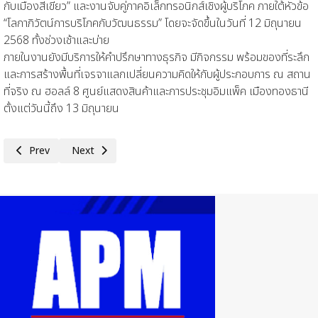
กับเมืองสีเขียว” และงานจับคู่ภาคอิเล็กทรอนิกส์เชิงผู้บริโภค ภายใต้หัวข้อ
“โลกาภิวัตน์การบริโภคกับวัฒนธรรม” โดยจะจัดขึ้นในวันที่ 12 มิถุนายน
2568 ทั้งช่วงเช้าและบ่าย
ภายในงานยังมีบริการให้คำปรึกษาทางธุรกิจ มีกิจกรรม พร้อมของที่ระลึก
และการสร้างพื้นที่เจรจาแลกเปลี่ยนความคิดให้กับผู้ประกอบการ ณ สถาน
ที่จริง ณ ฮอลล์ 8 ศูนย์แสดงสินค้าและการประชุมอิมแพ็ค เมืองทองธานี
ตั้งแต่วันนี้ถึง 13 มิถุนายน
Previous article: งานแสดงเทคโนโลยีอัจฉริยะปีที่ 2 (OCTF Smart Tech 
Next article: หอการค้าเวียดนาม-ไทย เปิดตัวด้วยงานเลี้ยงใหญ่
Prev
Next