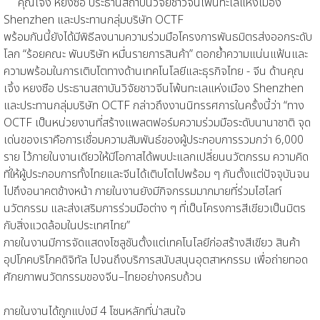
คุณเจิ้ง หยงซือ ประธานสถาบันวิจัยชาวจีนโพ้นทะเลแห่งเมือง
Shenzhen และประทานกลุ่มบริษัท OCTF
พร้อมกันนี้ยังได้มีพิธีลงนามความร่วมมือโครงการพันธมิตรส่งออกระดับ
โลก “ร้อยคณะ พันบริษัท หมื่นรายการสินค้า” ตอกย้ำความแน่นแฟ้นและ
ความพร้อมในการเติบโตทางด้านเทคโนโลยีและธุรกิจไทย - จีน ด้าน
คุณ
เจิ้ง หยงซือ ประธานสถาบันวิจัยชาวจีนโพ้นทะเลแห่งเมือง Shenzhen
และประทานกลุ่มบริษัท OCTF
กล่าวถึงงานนิทรรศการในครั้งนี้ว่า “ทาง
OCTF เป็นหน่วยงานที่สร้างแพลตฟอร์มความร่วมมือระดับนานาชาติ จุด
เด่นของเราคือการเชื่อมความสัมพันธ์ของผู้ประกอบการรวมกว่า 6,000
ราย ไว้ภายในงานเดียวให้มีโอกาสได้พบปะแลกเปลี่ยนนวัตกรรม ความคิด
ที่ให้ผู้ประกอบการทั้งไทยและจีนได้เติบโตไปพร้อม ๆ กันตั้งแต่ปัจจุบันจน
ไปถึงอนาคตข้างหน้า ภายในงานยังมีกิจกรรมมากมายที่ร่วมไฮไลท์
นวัตกรรม และส่งเสริมการร่วมมือต่าง ๆ ที่เป็นโครงการสีเขียวเป็นมิตร
กับสิ่งแวดล้อมในประเทศไทย”
ภายในงานมีการจัดแสดงโซลูชันตั้งแต่เทคโนโลยีก่อสร้างสีเขียว สินค้า
อุปโภคบริโภคดิจิทัล ไปจนถึงบริการสนับสนุนอุตสาหกรรม เพื่อถ่ายทอด
ศักยภาพนวัตกรรมของจีน–ไทยอย่างครบถ้วน
ภายในงานได้ถูกแบ่งมี 4 โซนหลักที่น่าสนใจ