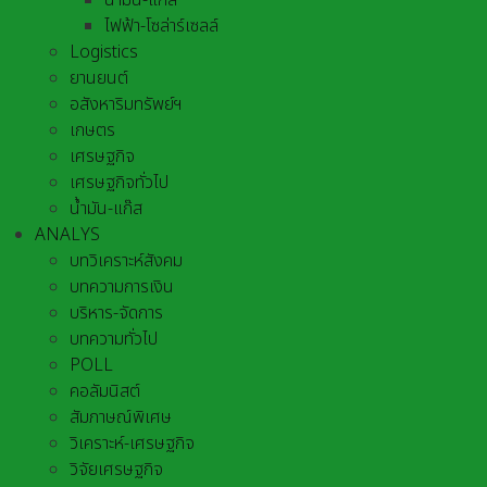
น้ำมัน-แก๊ส
ไฟฟ้า-โซล่าร์เซลล์
Logistics
ยานยนต์
อสังหาริมทรัพย์ฯ
เกษตร
เศรษฐกิจ
เศรษฐกิจทั่วไป
น้ำมัน-แก๊ส
ANALYS
บทวิเคราะห์สังคม
บทความการเงิน
บริหาร-จัดการ
บทความทั่วไป
POLL
คอลัมนิสต์
สัมภาษณ์พิเศษ
วิเคราะห์-เศรษฐกิจ
วิจัยเศรษฐกิจ