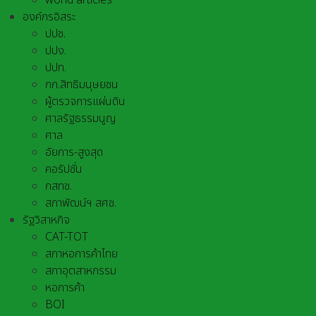
world articles
องค์กรอิสระ
ปปช.
ปปง.
ปปท.
กก.สิทธิมนุษยชน
ผู้ตรวจการแผ่นดิน
ศาลรัฐธรรมนูญ
ศาล
อัยการ-สูงสุด
คอรัปชั่น
กสทช.
สภาพัฒน์ฯ สศช.
รัฐวิสาหกิจ
CAT-TOT
สภาหอการค้าไทย
สภาอุตสาหกรรม
หอการค้า
BOI