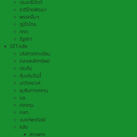
ประชาธิปัตต์
ชาติไทยพัฒนา
พรรคอื่นๆ
ภูมิใจไทย
กกต.
รัฐสภา
SET-คลัง
บริษัทจดทะเบียน
ตลาดหลักทรัพย์
ประกัน
หุ้นเด่นวันนี้
บทวิเคราะห์
ซุบซิบการลงทุน
บล.
กองทุน
กลต.
แบงก์พาณิชย์
คลัง
สรรพกร