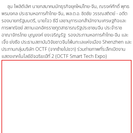
ชุน ไพลิดีเลิศ นายกสมาคมนักธุรกิจยุคใหม่ไทย-จีน, ณรงค์ศักดิ์ พุทธ
พรมงคล ประธานหอการค้าไทย-จีน, พล.ต.อ. ชิดชัย วรรณสถิตย์ - อดีต
รองนายกรัฐมนตรี, นายโจว ซีฉี เลขานุการเอกสำนักงานเศรษฐกิจและ
การพาณิชย์ สถานเอกอัครราชทูตสาธารณรัฐประชาชนจีน ประจำราช
อาณาจักรไทย บุญยงค์ ยงเจริญรัฐ รองประทานหอการค้าไทย-จีน และ
เจิ้ง ย่งซือ ประธานสถาบันวิจัยชาวจีนโพ้นทะเลแห่งเมือง Shenzhen และ
ประทานกลุ่มบริษัท OCTF (จากซ้ายไปขวา) ร่วมถ่ายภาพที่ระลึกเปิดงาน
แสดงเทคโนโลยีอัจฉริยะปีที่ 2 (OCTF Smart Tech Expo)