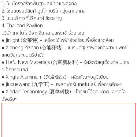
1.
โซนโครงสร้างพื้นฐานสีเขียวและดิจิทัล
2.
โซนแบรนด์สินค้าอุปโภคบริโภคสู่ตลาดสากล
3.
โซนบริการที่ปรึกษาผู้เชี่ยวชาญ
4.
Thailand Pavilion
บริษัทเทคโนโลยีจากจีนหลายแห่งเข้าร่วม เช่น
●
Jinlight (金莱特) – เครื่องใช้ไฟฟ้าอัจฉริยะเพื่อสิ่งแวดล้อม
●
Xinneng Yizhan (心能驿站) – แบรนด์สุขภาพดิจิทัลผสานแพทย์
แผนจีนและดนตรีบำบัด
●
Hefu New Materials (合富新材料) – ผู้ผลิตวัสดุเชื่อมต่อไมโคร
อิเล็กทรอนิกส์
●
Xingfa Aluminium (兴发铝业) – ผลิตภัณฑ์อลูมิเนียม
●
Jiuxuewang (九学王) – แพลตฟอร์มเทคโนโลยีเพื่อการศึกษา
●
Xiadan Technology (夏单科技) – โซลูชันโต้ตอบภาพและวิดีโอ
อัจฉริยะ