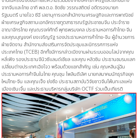
งานในครั้งนี้จัดขึ้นภายใต้ความร่วมมือจากองค์กรภาครัฐและเอกชนทั้ง
จากจีนและไทย อาทิ พล.ต.อ. ชิดชัย วรรณสถิตย์ อดีตรองนายก
รัฐมนตรี
นายโจว ซีฉี เลขานุการเอกสำนักงานเศรษฐกิจและการพาณิชย์
ฝ่ายเศรษฐกิจสถานเอกอัครราชทูตสาธารณรัฐประชาชนจีน ประจำราช
อาณาจักรไทย คุณณรงค์ศักดิ์ พุทธพรมงคล ประธานหอการค้าไทย-จีน
และคุณบุญยงค์ ยงเจริญรัฐ รองประธานหอการค้าไทย-จีน ผู้อำนวยการ
ฝ่ายจัดงาน สำนักงานส่งเสริมการจัดประชุมและนิทรรศการแห่ง
ประเทศไทย (TCEB) อีกทั้งมีการกล่าวเปิดงานผ่านระบบออนไลน์จากคุณ
หลี่เฟิง รองประธานจีนิวซีแลนด์เชียล และคุณ หลิวซิน ประธานชมรมแลก
เปลี่ยนต่างประเทศเฉิงโจว พร้อมด้วยแขกสำคัญ เช่น คุณหลินฉู่ฉิน
ประธานหอการค้าจีนในไทย คุณชุน ไพลินดีเลิศ นายกสมาคมนักธุรกิจยุค
ใหม่ไทย-จีน และคุณเจ๊ง ย่งซือ ประธานสถาบันวิจัยชาวจีนโพ้นทะเลแห่ง
เมืองเซินเจิ้น และประธานบริหารกลุ่มบริษัท OCTF ร่วมเป็นเกียรติ