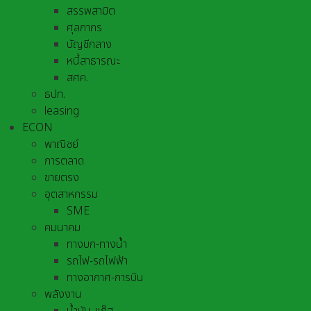
สรรพสามิต
ศุลกากร
บัญชีกลาง
หนี้สาธารณะ
สศค.
ธปท.
leasing
ECON
พาณิชย์
การตลาด
ขายตรง
อุตสาหกรรม
SME
คมนาคม
ทางบก-ทางน้ำ
รถไฟ-รถไฟฟ้า
ทางอากาศ-การบิน
พลังงาน