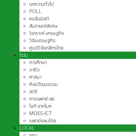
บทความทั่วไป
POLL
คอลัมนิสต์
สัมภาษณ์พิเศษ
วิเคราะห์-เศรษฐกิจ
วิจัยเศรษฐกิจ
ศูนย์วิจัยกสิกรไทย
Edu
การศึกษา
อาชีวะ
ศาสนา
ศิลปวัฒนธรรม
สตรี
การแพทย์-สธ
ไอที-เทคโนฯ
MDES-ICT
แพทย์แผนไทย
LOCAL
กทม.