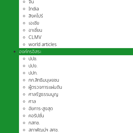
จีน
India
สิงคโปร์
เอเชีย
อาเชี่ยน
CLMV
world articles
องค์กรอิสระ
ปปช.
ปปง.
ปปท.
กก.สิทธิมนุษยชน
ผู้ตรวจการแผ่นดิน
ศาลรัฐธรรมนูญ
ศาล
อัยการ-สูงสุด
คอรัปชั่น
กสทช.
สภาพัฒน์ฯ สศช.