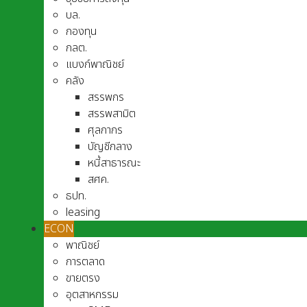
บล.
กองทุน
กลต.
แบงก์พาณิชย์
คลัง
สรรพกร
สรรพสามิต
ศุลกากร
บัญชีกลาง
หนี้สาธารณะ
สศค.
ธปท.
leasing
ECON
พาณิชย์
การตลาด
ขายตรง
อุตสาหกรรม