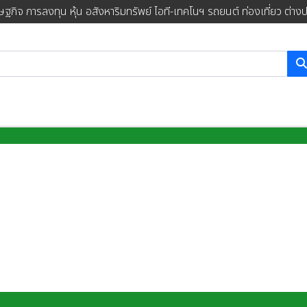
ษฐกิจ การลงทุน หุ้น อสังหาริมทรัพย์ ไอที-เทคโนฯ รถยนต์ ท่องเที่ยว ต่าง
การค้นหา