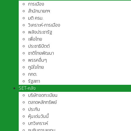
การเมือง
สำนักนายกฯ
มติ ครม.
วิเคราะห์-การเมือง
พลังประชารัฐ
เพื่อไทย
ประชาธิปัตต์
ชาติไทยพัฒนา
พรรคอื่นๆ
ภูมิใจไทย
กกต.
รัฐสภา
SET-คลัง
บริษัทจดทะเบียน
ตลาดหลักทรัพย์
ประกัน
หุ้นเด่นวันนี้
บทวิเคราะห์
ซุบซิบการลงทุน