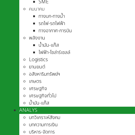
SME
คมนาคม
ทางบก-ทางน้ำ
รถไฟ-รถไฟฟ้า
ทางอากาศ-การบิน
พลังงาน
น้ำมัน-แก๊ส
ไฟฟ้า-โซล่าร์เซลล์
Logistics
ยานยนต์
อสังหาริมทรัพย์ฯ
เกษตร
เศรษฐกิจ
เศรษฐกิจทั่วไป
น้ำมัน-แก๊ส
ANALYS
บทวิเคราะห์สังคม
บทความการเงิน
บริหาร-จัดการ