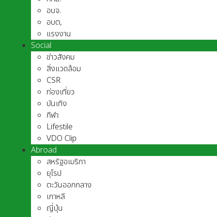
อบจ.
อบต,
แรงงาน
Social
ข่าวสังคม
สิ่งแวดล้อม
CSR
ท่องเที่ยว
บันเทิง
กีฬา
Lifestile
VDO Clip
Abroad
สหรัฐอเมริกา
ยุโรป
ตะวันออกกลาง
เกาหลี
ญี่ปุ่น