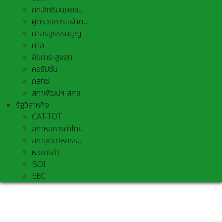
กก.สิทธิมนุษยชน
ผู้ตรวจการแผ่นดิน
ศาลรัฐธรรมนูญ
ศาล
อัยการ-สูงสุด
คอรัปชั่น
กสทช.
สภาพัฒน์ฯ สศช.
รัฐวิสาหกิจ
CAT-TOT
สภาหอการค้าไทย
สภาอุตสาหกรรม
หอการค้า
BOI
EEC