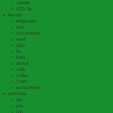
Lifestile
VDO Clip
Abroad
สหรัฐอเมริกา
ยุโรป
ตะวันออกกลาง
เกาหลี
ญี่ปุ่น
จีน
India
สิงคโปร์
เอเชีย
อาเชี่ยน
CLMV
world articles
องค์กรอิสระ
ปปช.
ปปง.
ปปท.