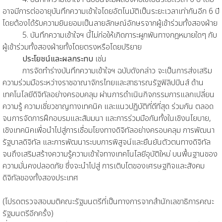
อาจมีการต่ออายุบันทึกความเข้าใจโดยอัตโนมัติเป็นระยะเวลาเท่ากันอีก 6 ปี
โดยต้องได้รับความยินยอมเป็นลายลักษณ์อักษรจากผู้เข้าร่วมทั้งสองฝ่าย
5. บันทึกความเข้าใจฯ นี้ไม่ก่อให้เกิดภาระผูกพันทางกฎหมายใดๆ กับ
ผู้เข้าร่วมทั้งสองฝ่ายทั้งโดยตรงหรือโดยปริยาย
ประโยชน์และผลกระทบ
เช่น
การจัดทําร่างบันทึกความเข้าใจฯ ฉบับดังกล่าว จะเป็นการส่งเสริม
ความร่วมมือระหว่างราชอาณาจักรไทยและสาธารณรัฐฟิลิปปินส์ ด้าน
เทคโนโลยีดิจิทัลอย่างครอบคลุม ผ่านการดําเนินกิจกรรมการแลกเปลี่ยน
ความรู้ ความเชี่ยวชาญทางเทคนิค และแนวปฏิบัติที่ดีที่สุด ร่วมกัน ตลอด
จนการจัดการฝึกอบรมและสัมมนา และการร่วมมือกันทั้งในเชิงนโยบาย,
เชิงเทคนิคเพื่อนําไปสู่การเชื่อมโยงทางดิจิทัลอย่างครอบคลุม การพัฒนา
รัฐบาลดิจิทัล และการพัฒนาระบบการพิสูจน์และยืนยันตัวตนทางดิจิทัล
จนถึงเสริมสร้างความรู้ความเข้าใจทางเทคโนโลยีอุบัติใหม่ บนพื้นฐานของ
ความมั่นคงปลอดภัย ซึ่งจะนําไปสู่ การเติบโตของเศรษฐกิจและสังคม
ดิจิทัลของทั้งสองประเทศ
(โปรดตรวจสอบมติคณะรัฐมนตรีที่เป็นทางการจากสำนักเลขาธิการคณะ
รัฐมนตรีอีกครั้ง)