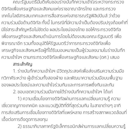
คณะรัฐมนตรีมีมติเห็นชอบร่างบันทึกความเข้าใจระหว่างกระทรวง
ดิจิทัลเพื่อเศรษฐกิจและสังคมแห่งราชอาณาจักรไทย และกระทรวง
เทคโนโลยีสารสนเทศและการสื่อสารแห่งสาธารณรัฐฟิลิปปินส์ ว่าด้วย
ความร่วมมือด้านดิจิทัล ทั้งนี้ ในกรณีที่มีความจําเป็นต้องปรับปรุงถ้อยคําที่
มิใช่สาระสําคัญหรือไม่ขัดต่อ ผลประโยชน์ของไทย ขอให้กระทรวงดิจิทัล
เพื่อเศรษฐกิจและสังคมดําเนินการโดยไม่ต้องเสนอคณะรัฐมนตรี เพื่อ
พิจารณาอีก รวมทั้งอนุมัติให้รัฐมนตรีว่าการกระทรวงดิจิทัลเพื่อ
เศรษฐกิจและสังคมหรือผู้ที่ได้รับมอบหมายเป็นผู้ร่วมลงนามในร่างบันทึก
ความเข้าใจฯ ตามกระทรวงดิจิทัลเพื่อเศรษฐกิจและสังคม (ดศ.) เสนอ
สาระสำคัญ
1. ร่างบันทึกความเข้าใจฯ มีวัตถุประสงค์เพื่อส่งเสริมความร่วมมือ
ทวิภาคีระหว่าง ผู้เข้าร่วมทั้งสองฝ่าย และพัฒนาความร่วมมือบนพื้นฐาน
ของผลประโยชน์และความเข้าใจร่วมกันและการเคารพซึ่งกันและกัน
2. ขอบเขตความร่วมมือภายใต้ร่างบันทึกความเข้าใจฯ ได้แก่
1) ความเชื่อมโยงทางดิจิทัลผ่านการแลกเปลี่ยนความรู้ ความ
เชี่ยวชาญทางเทคนิค และแนวปฏิบัติที่ดีที่สุดร่วมกัน ในสาขาต่างๆ อาทิ
การส่งเสริมการเชื่อมโยงทางดิจิทัลที่แพร่หลาย การสร้างสภาพแวดล้อมที่
เอื้อต่อการดึงดูดการลงทุน
2) ธรรมาภิบาลภาครัฐอิเล็กทรอนิกส์ผ่านการแลกเปลี่ยนความรู้