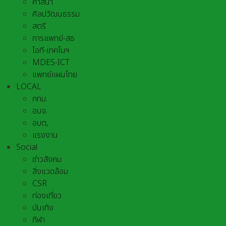
ศาสนา
ศิลปวัฒนธรรม
สตรี
การแพทย์-สธ
ไอที-เทคโนฯ
MDES-ICT
แพทย์แผนไทย
LOCAL
กทม.
อบจ.
อบต,
แรงงาน
Social
ข่าวสังคม
สิ่งแวดล้อม
CSR
ท่องเที่ยว
บันเทิง
กีฬา