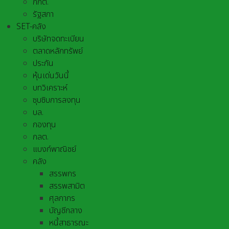
กกต.
รัฐสภา
SET-คลัง
บริษัทจดทะเบียน
ตลาดหลักทรัพย์
ประกัน
หุ้นเด่นวันนี้
บทวิเคราะห์
ซุบซิบการลงทุน
บล.
กองทุน
กลต.
แบงก์พาณิชย์
คลัง
สรรพกร
สรรพสามิต
ศุลกากร
บัญชีกลาง
หนี้สาธารณะ