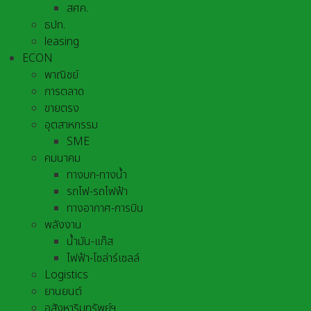
สศค.
ธปท.
leasing
ECON
พาณิชย์
การตลาด
ขายตรง
อุตสาหกรรม
SME
คมนาคม
ทางบก-ทางน้ำ
รถไฟ-รถไฟฟ้า
ทางอากาศ-การบิน
พลังงาน
น้ำมัน-แก๊ส
ไฟฟ้า-โซล่าร์เซลล์
Logistics
ยานยนต์
อสังหาริมทรัพย์ฯ