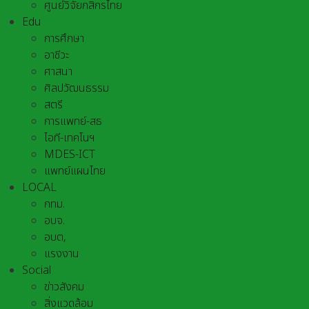
ศูนย์วิจัยกสิกรไทย
Edu
การศึกษา
อาชีวะ
ศาสนา
ศิลปวัฒนธรรม
สตรี
การแพทย์-สธ
ไอที-เทคโนฯ
MDES-ICT
แพทย์แผนไทย
LOCAL
กทม.
อบจ.
อบต,
แรงงาน
Social
ข่าวสังคม
สิ่งแวดล้อม