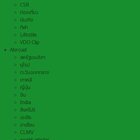
CSR
ท่องเที่ยว
บันเทิง
กีฬา
Lifestile
VDO Clip
Abroad
สหรัฐอเมริกา
ยุโรป
ตะวันออกกลาง
เกาหลี
ญี่ปุ่น
จีน
India
สิงคโปร์
เอเชีย
อาเชี่ยน
CLMV