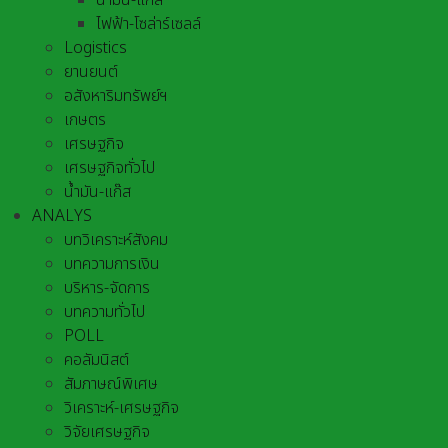
น้ำมัน-แก๊ส
ไฟฟ้า-โซล่าร์เซลล์
Logistics
ยานยนต์
อสังหาริมทรัพย์ฯ
เกษตร
เศรษฐกิจ
เศรษฐกิจทั่วไป
น้ำมัน-แก๊ส
ANALYS
บทวิเคราะห์สังคม
บทความการเงิน
บริหาร-จัดการ
บทความทั่วไป
POLL
คอลัมนิสต์
สัมภาษณ์พิเศษ
วิเคราะห์-เศรษฐกิจ
วิจัยเศรษฐกิจ