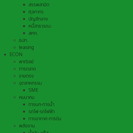
สรรพสามิต
ศุลกากร
บัญชีกลาง
หนี้สาธารณะ
สศค.
ธปท.
leasing
ECON
พาณิชย์
การตลาด
ขายตรง
อุตสาหกรรม
SME
คมนาคม
ทางบก-ทางน้ำ
รถไฟ-รถไฟฟ้า
ทางอากาศ-การบิน
พลังงาน