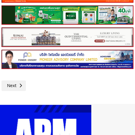
Next article: กกร.ปรับเพิ่ม GDP ปี 67 ไปได้ถึง 2.8% จับตาผลเลือกตั้งสหรั
Next