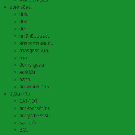
world articles
องค์กรอิสระ
ปปช.
ปปง.
ปปท.
กก.สิทธิมนุษยชน
ผู้ตรวจการแผ่นดิน
ศาลรัฐธรรมนูญ
ศาล
อัยการ-สูงสุด
คอรัปชั่น
กสทช.
สภาพัฒน์ฯ สศช.
รัฐวิสาหกิจ
CAT-TOT
สภาหอการค้าไทย
สภาอุตสาหกรรม
หอการค้า
BOI