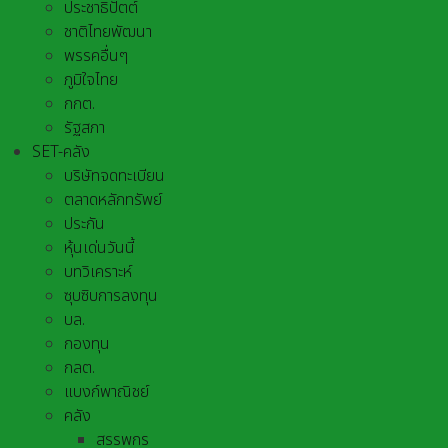
ประชาธิปัตต์
ชาติไทยพัฒนา
พรรคอื่นๆ
ภูมิใจไทย
กกต.
รัฐสภา
SET-คลัง
บริษัทจดทะเบียน
ตลาดหลักทรัพย์
ประกัน
หุ้นเด่นวันนี้
บทวิเคราะห์
ซุบซิบการลงทุน
บล.
กองทุน
กลต.
แบงก์พาณิชย์
คลัง
สรรพกร