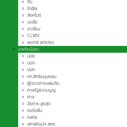
จีน
India
สิงคโปร์
เอเชีย
อาเชี่ยน
CLMV
world articles
องค์กรอิสระ
ปปช.
ปปง.
ปปท.
กก.สิทธิมนุษยชน
ผู้ตรวจการแผ่นดิน
ศาลรัฐธรรมนูญ
ศาล
อัยการ-สูงสุด
คอรัปชั่น
กสทช.
สภาพัฒน์ฯ สศช.