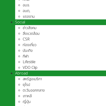
อบจ.
อบต,
แรงงาน
Social
ข่าวสังคม
สิ่งแวดล้อม
CSR
ท่องเที่ยว
บันเทิง
กีฬา
Lifestile
VDO Clip
Abroad
สหรัฐอเมริกา
ยุโรป
ตะวันออกกลาง
เกาหลี
ญี่ปุ่น