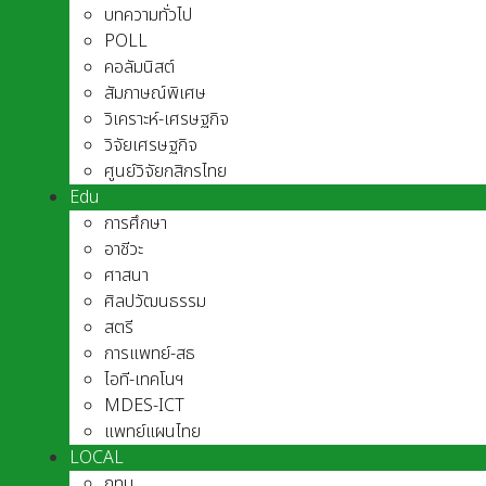
บทความทั่วไป
POLL
คอลัมนิสต์
สัมภาษณ์พิเศษ
วิเคราะห์-เศรษฐกิจ
วิจัยเศรษฐกิจ
ศูนย์วิจัยกสิกรไทย
Edu
การศึกษา
อาชีวะ
ศาสนา
ศิลปวัฒนธรรม
สตรี
การแพทย์-สธ
ไอที-เทคโนฯ
MDES-ICT
แพทย์แผนไทย
LOCAL
กทม.