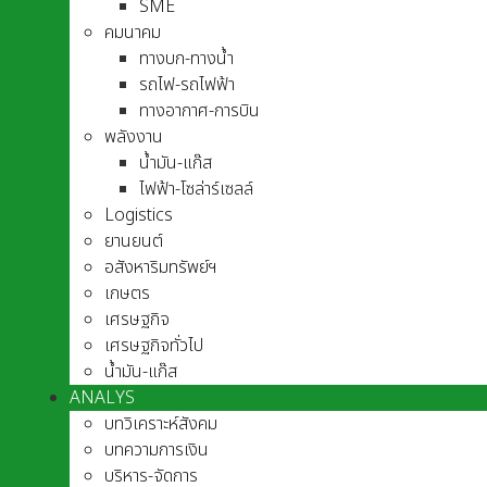
SME
คมนาคม
ทางบก-ทางน้ำ
รถไฟ-รถไฟฟ้า
ทางอากาศ-การบิน
พลังงาน
น้ำมัน-แก๊ส
ไฟฟ้า-โซล่าร์เซลล์
Logistics
ยานยนต์
อสังหาริมทรัพย์ฯ
เกษตร
เศรษฐกิจ
เศรษฐกิจทั่วไป
น้ำมัน-แก๊ส
ANALYS
บทวิเคราะห์สังคม
บทความการเงิน
บริหาร-จัดการ