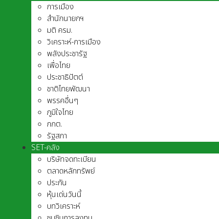
การเมือง
สำนักนายกฯ
มติ ครม.
วิเคราะห์-การเมือง
พลังประชารัฐ
เพื่อไทย
ประชาธิปัตต์
ชาติไทยพัฒนา
พรรคอื่นๆ
ภูมิใจไทย
กกต.
รัฐสภา
SET-คลัง
บริษัทจดทะเบียน
ตลาดหลักทรัพย์
ประกัน
หุ้นเด่นวันนี้
บทวิเคราะห์
ซุบซิบการลงทุน