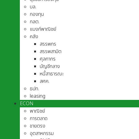
บล.
กองทุน
กลต.
แบงก์พาณิชย์
คลัง
สรรพกร
สรรพสามิต
ศุลกากร
บัญชีกลาง
หนี้สาธารณะ
สศค.
ธปท.
leasing
ECON
พาณิชย์
การตลาด
ขายตรง
อุตสาหกรรม