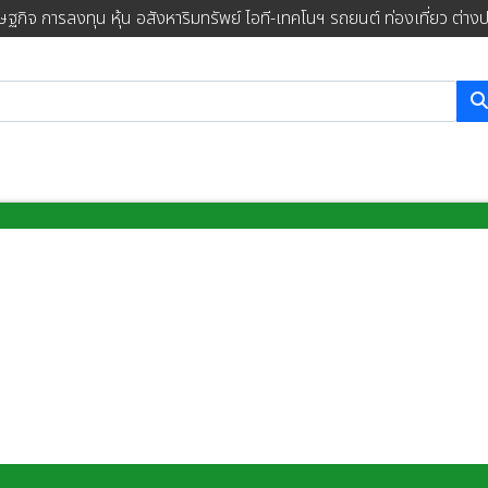
ษฐกิจ การลงทุน หุ้น อสังหาริมทรัพย์ ไอที-เทคโนฯ รถยนต์ ท่องเที่ยว ต่าง
การค้นหา